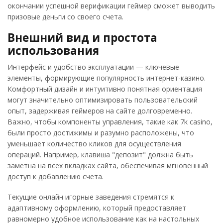
окончании успешной верификации геймер сможет выводить
призовые деньги со своего счета.
Внешний вид и простота
использования
Интерфейс и удобство эксплуатации — ключевые
элементы, формирующие популярность интернет-казино.
Комфортный дизайн и интуитивно понятная ориентация
могут значительно оптимизировать пользовательский
опыт, задерживая геймеров на сайте долговременно.
Важно, чтобы компоненты управления, такие как 7k casino,
были просто достижимы и разумно расположены, что
уменьшает количество кликов для осуществления
операций. Например, клавиша "депозит" должна быть
заметна на всех вкладках сайта, обеспечивая мгновенный
доступ к добавлению счета.
Текущие онлайн игорные заведения стремятся к
адаптивному оформлению, который предоставляет
равномерно удобное использование как на настольных