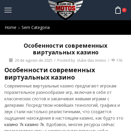
0
Home
Sem Categoria
Особенности современных
виртуальных казино
20 de agosto de 2025
/
Posted by
clube das motos
/
176
Особенности современных
виртуальных казино
Современные виртуальные казино предлагают игрокам
поразительное разнообразие игр, включая в себя от
классических слотов и заканчивая живыми играми с
дилерами. Посредством новейших технологий, графика и
звук стали настолько реалистичными, что создается
ощущение нахождения в настоящем казино, как будто это
казино 7к казино 7к
. Вдобавок, многие ресурсы сейчас
представляют игры с компонентами виртуальной и