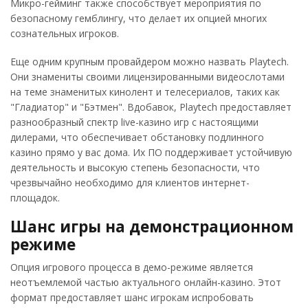
Микро-гейминг также способствует мероприятия по
безопасному гемблингу, что делает их опцией многих
сознательных игроков.
Еще одним крупным провайдером можно назвать Playtech.
Они знамениты своими лицензированными видеослотами
на теме знаменитых кинолент и телесериалов, таких как
"Гладиатор" и "Бэтмен". Вдобавок, Playtech предоставляет
разнообразный спектр live-казино игр с настоящими
дилерами, что обеспечивает обстановку подлинного
казино прямо у вас дома. Их ПО поддерживает устойчивую
деятельность и высокую степень безопасности, что
чрезвычайно необходимо для клиентов интернет-
площадок.
Шанс игры на демонстрационном
режиме
Опция игрового процесса в демо-режиме является
неотъемлемой частью актуального онлайн-казино. Этот
формат предоставляет шанс игрокам испробовать