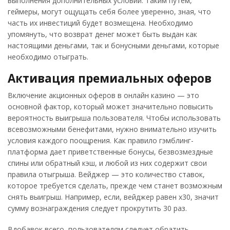
выполнения дополнительных условий. Таким путём,
геймеры, могут ощущать себя более уверенно, зная, что
часть их инвестиций будет возмещена. Необходимо
упомянуть, что возврат денег может быть выдан как
настоящими деньгами, так и бонусными деньгами, которые
необходимо отыграть.
Активация премиальных оферов
Включение акционных оферов в онлайн казино — это
основной фактор, который может значительно повысить
вероятность выигрыша пользователя. Чтобы использовать
всевозможными бенефитами, нужно внимательно изучить
условия каждого поощрения. Как правило гэмблинг-
платформа дает приветственные бонусы, безвозмездные
спины или обратный кэш, и любой из них содержит свои
правила отыгрыша. Вейджер — это количество ставок,
которое требуется сделать, прежде чем станет возможным
снять выигрыш. Например, если, вейджер равен x30, значит
сумму вознаграждения следует прокрутить 30 раз.
Вдобавок всего, пользователям следует обратить