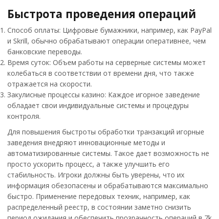
Быстрота проведения операций
Способ оплаты: Цифровые бумажники, например, как PayPal
и Skrill, обычно обрабатывают операции оперативнее, чем
банковские переводы.
Время суток: Объем работы на серверные системы может
колебаться в соответствии от времени дня, что также
отражается на скорости.
Закулисные процессы казино: Каждое игорное заведение
обладает свои индивидуальные системы и процедуры
контроля.
Для повышения быстроты обработки транзакций игорные
заведения внедряют инновационные методы и
автоматизированные системы. Такое дает возможность не
просто ускорить процесс, а также улучшить его
стабильность. Игроки должны быть уверены, что их
информация обезопасены и обрабатываются максимально
быстро. Применение передовых техник, например, как
распределенный реестр, в состоянии заметно снизить
период ожидания и обеспечить прозрачность операций в 7k