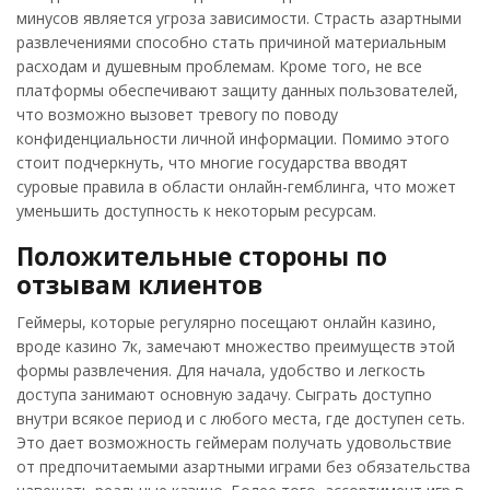
минусов является угроза зависимости. Страсть азартными
развлечениями способно стать причиной материальным
расходам и душевным проблемам. Кроме того, не все
платформы обеспечивают защиту данных пользователей,
что возможно вызовет тревогу по поводу
конфиденциальности личной информации. Помимо этого
стоит подчеркнуть, что многие государства вводят
суровые правила в области онлайн-гемблинга, что может
уменьшить доступность к некоторым ресурсам.
Положительные стороны по
отзывам клиентов
Геймеры, которые регулярно посещают онлайн казино,
вроде казино 7к, замечают множество преимуществ этой
формы развлечения. Для начала, удобство и легкость
доступа занимают основную задачу. Сыграть доступно
внутри всякое период и с любого места, где доступен сеть.
Это дает возможность геймерам получать удовольствие
от предпочитаемыми азартными играми без обязательства