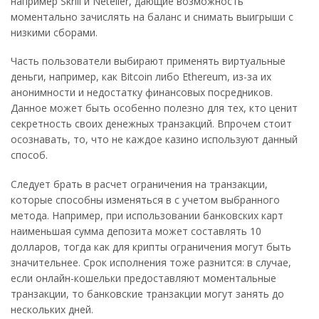
например Skrill и Neteller, дающие возможность
моментально зачислять на баланс и снимать выигрыши с
низкими сборами.
Часть пользователи выбирают применять виртуальные
деньги, например, как Bitcoin либо Ethereum, из-за их
анонимности и недостатку финансовых посредников.
Данное может быть особенно полезно для тех, кто ценит
секретность своих денежных транзакций. Впрочем стоит
осознавать, то, что не каждое казино используют данный
способ.
Следует брать в расчет ограничения на транзакции,
которые способны изменяться в с учетом выбранного
метода. Например, при использовании банковских карт
наименьшая сумма депозита может составлять 10
долларов, тогда как для крипты ограничения могут быть
значительнее. Срок исполнения тоже разнится: в случае,
если онлайн-кошельки предоставляют моментальные
транзакции, то банковские транзакции могут занять до
нескольких дней.