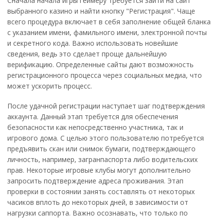
Сначала начала игры геймеру требуется зайти на сайт
выбранного казино и найти кнопку "Регистрация". Чаще
всего процедура включает в себя заполнение общей бланка
с указанием имени, фамильного имени, электронной почты
и секретного кода. Важно использовать новейшие
сведения, ведь это сделает проще дальнейшую
верификацию. Определенные сайты дают возможность
регистрационного процесса через социальных медиа, что
может ускорить процесс.
После удачной регистрации наступает шаг подтверждения
аккаунта. Данный этап требуется для обеспечения
безопасности как непосредственно участника, так и
игрового дома. С целью этого пользователю потребуется
предъявить скан или снимок бумаги, подтверждающего
личность, например, загранпаспорта либо водительских
прав. Некоторые игровые клубы могут дополнительно
запросить подтверждение адреса проживания. Этап
проверки в состоянии занять составлять от некоторых
часиков вплоть до некоторых дней, в зависимости от
нагрузки саппорта. Важно осознавать, что только по