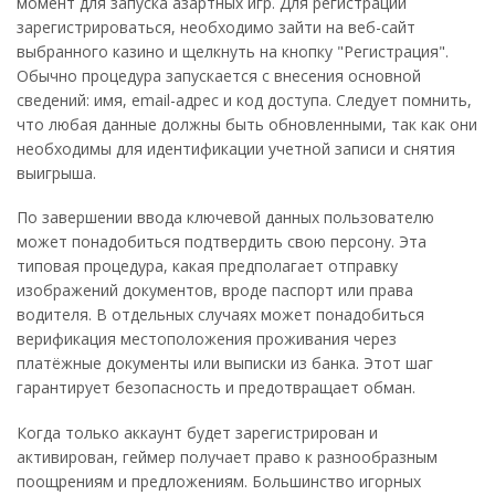
момент для запуска азартных игр. Для регистрации
зарегистрироваться, необходимо зайти на веб-сайт
выбранного казино и щелкнуть на кнопку "Регистрация".
Обычно процедура запускается с внесения основной
сведений: имя, email-адрес и код доступа. Следует помнить,
что любая данные должны быть обновленными, так как они
необходимы для идентификации учетной записи и снятия
выигрыша.
По завершении ввода ключевой данных пользователю
может понадобиться подтвердить свою персону. Эта
типовая процедура, какая предполагает отправку
изображений документов, вроде паспорт или права
водителя. В отдельных случаях может понадобиться
верификация местоположения проживания через
платёжные документы или выписки из банка. Этот шаг
гарантирует безопасность и предотвращает обман.
Когда только аккаунт будет зарегистрирован и
активирован, геймер получает право к разнообразным
поощрениям и предложениям. Большинство игорных