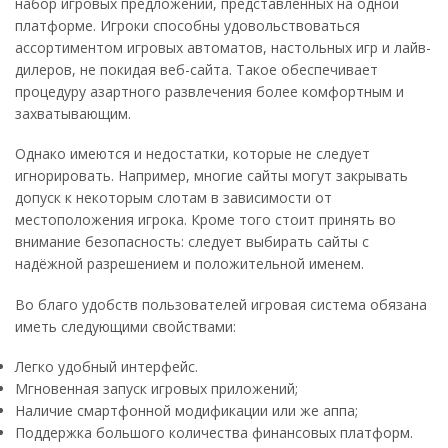
набор игровых предложений, представленных на одной
платформе. Игроки способны удовольствоваться
ассортиментом игровых автоматов, настольных игр и лайв-
дилеров, не покидая веб-сайта. Такое обеспечивает
процедуру азартного развлечения более комфортным и
захватывающим.
Однако имеются и недостатки, которые не следует
игнорировать. Например, многие сайты могут закрывать
допуск к некоторым слотам в зависимости от
местоположения игрока. Кроме того стоит принять во
внимание безопасность: следует выбирать сайты с
надёжной разрешением и положительной именем.
Во благо удобств пользователей игровая система обязана
иметь следующими свойствами:
Легко удобный интерфейс.
Мгновенная запуск игровых приложений;
Наличие смартфонной модификации или же аппа;
Поддержка большого количества финансовых платформ.