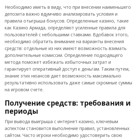
Необходимо иметь в виду, что при внесении наименьшего
депозита важно вдумчиво анализировать условия и
правила отыгрыша бонусов. Определенные казино, такие
как Казино Армада, определяют усиленные правила для
пользователей с небольшими ставками. Вдобавок этого,
необходимо обратить внимание на варианты внесения
средств: отдельные из них имеют возможность взимать
дополнительные комиссии. Определение подходящего
метода поможет избежать избыточных затрат и
гарантирует оперативный доступ к деньгам. Таким путем,
знание этих нюансов дает возможность максимально
результативно использовать даже самые скромные суммы
на игровом счете.
Получение средств: требования и
периоды
При вывода выигрыша с интернет-казино, ключевым
аспектом становится выполнение правил, установленных
сайтом. Часто игроки необходимо удостоверить свою