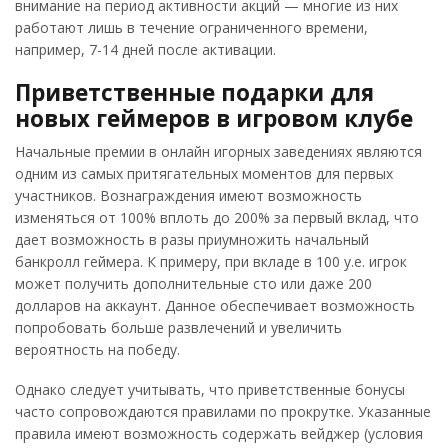
внимание на период активности акций — многие из них
работают лишь в течение ограниченного времени,
например, 7-14 дней после активации.
Приветственные подарки для
новых геймеров в игровом клубе
Начальные премии в онлайн игорных заведениях являются
одним из самых притягательных моментов для первых
участников. Вознаграждения имеют возможность
изменяться от 100% вплоть до 200% за первый вклад, что
дает возможность в разы приумножить начальный
банкролл геймера. К примеру, при вкладе в 100 у.е. игрок
может получить дополнительные сто или даже 200
долларов на аккаунт. Данное обеспечивает возможность
попробовать больше развлечений и увеличить
вероятность на победу.
Однако следует учитывать, что приветственные бонусы
часто сопровождаются правилами по прокрутке. Указанные
правила имеют возможность содержать вейджер (условия