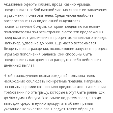
Акционные оферты казино, вроде Казино Армада,
представляют собой важной частью стратегии завлечения
и удержания пользователей. Среди числа наиболее
распространённых видов акций выделяются
приветственные бонусы, которые предлагаются новым
пользователям при регистрации. Часто эти предложения
предполагают увеличение в процентах начального вклада,
например, удвоение до $500. Ещё часто встречаются
бездепы вознаграждения, позволяющие запустить процесс
игры без пополнения баланса. Они способны быть
представлены как дармовых раскруток либо небольших
денежных выплат.
Чтобы заполучения вознаграждений пользователям
необходимо соблюдать конкретные правила. Например,
начальные премии как правило предполагают выполнения
требований по отыгрышу, которые могут быть равны 20x
до 50x суммы бонуса. Это самое подразумевает, что до
выводом средств нужно прокрутить объем премии
указанное количество раз. Следует также обращать