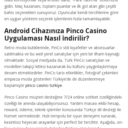
gidin. Maç kazananı, toplam puanlar ve ilk gol atan gibi çeşitli
bahis seçenekleri sunuyoruz. Oyuncular kendi tercihlerine göre
en uygun yöntemi seçerek işlemlerini hızla tamamlayabilir.
Android Cihazınıza Pinco Casino
Uygulaması Nasıl İndirilir?
Retro moda butiklerinde, PinCo stili kıyafetler ve aksesuarlar
satılmakta ve bu weil yerel sanatçılar için yeni bir ilham kaynağı
olmaktadır. Sosyal medyada da, Türk PinCo sanatçıları ve
modelleri takipçi kitlesi kazanarak bu kültürü yaygınlaştırmaya
devam etmektedirler. PinCo tarzı etkinlikler, fotoğraf çekimleri
empieza moda gösterileri Türkiye’de de düzenlenmeye
başlamıştır
pinco casino türkiye
.
Pinco Casino müşteri desteğine 7/24 online sohbet özelliğindeki
özelliği ile anında ulaşabiliyorsunuz. Yardım masası ekibi hesap,
reward, ödeme, teknik işlemler konusunda Türkçe dil desteği ile
hizmet vermektedir. Hızlı tempolu bir oyun deneyimi sunarak,
kesintisiz heyecan arayanlar için perfect bir tercihtir. Aşağıda, on-