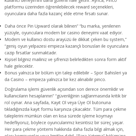
kullanıcı deneyimini daha güvenli hale getirir. Ayrıca, Pinco
platformu üzerinden öğrenilebilecek reward seçenekleri,
oyunculara daha fazla kazanç elde etme fırsatı sunar.
Daha önce Pin Upward olarak bilinen” “bu marka, yenilenen
yüzüyle, oyunculara modern bir casino deneyimi vaat ediyor.
Modern ve kullanıcı dostu arayüzü ile dikkat çeken bu system,”
“geniş oyun yelpazesi empieza kazançlı bonusları ile oyunculara
cazip fırsatlar sunmaktadır.
Kişisel bilginiz mailiniz ve şifrenizi belirledikten sonra form aktif
hale gelecektir.
Bonus yalnızca bir bölüm için talep edilebilir – Spor Bahisleri ya
da Casino – empieza yalnızca bir kez alınabilir pinco.
Doğrulama işlemi güvenlik açısından son derece önemlidir ve
kullanıcıların hesaplarının” “güvenliğinin sağlanmasında kritik bir
rol oynar. Ana sayfada, Kayıt Ol veya Üye Ol butonuna
tıkladığınızda kayıt formu karşınıza çıkacaktır. Tüm para çekme
taleplerini mümkün olan en kısa sürede işleme koymayı
hedefliyoruz, böylece oyuncularımız kesintisiz bir süreç yaşar.
Her para çekme yöntemi hakkında daha fazla bilgi almak için,
olası komisyonlar veya limitler dahil, “Para Yatırma” bölümüne