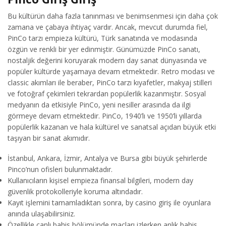
Bu kültürün daha fazla tanınması ve benimsenmesi için daha çok
zamana ve çabaya ihtiyaç vardır. Ancak, mevcut durumda fiel,
PinCo tarzı empieza kültürü, Türk sanatında ve modasında
özgün ve renkli bir yer edinmiştir. Günümüzde PinCo sanatı,
nostaljik değerini koruyarak modern day sanat dünyasında ve
popüler kültürde yaşamaya devam etmektedir. Retro modası ve
classic akımları ile beraber, PinCo tarzı kıyafetler, makyaj stilleri
ve fotoğraf çekimleri tekrardan popülerlik kazanmıştır. Sosyal
medyanın da etkisiyle PinCo, yeni nesiller arasında da ilgi
görmeye devam etmektedir. PinCo, 1940’lı ve 1950’li yıllarda
popülerlik kazanan ve hala kültürel ve sanatsal açıdan büyük etki
taşıyan bir sanat akımıdır.
İstanbul, Ankara, İzmir, Antalya ve Bursa gibi büyük şehirlerde
Pinco’nun ofisleri bulunmaktadır.
Kullanıcıların kişisel empieza finansal bilgileri, modern day
güvenlik protokolleriyle koruma altındadır.
Kayıt işlemini tamamladıktan sonra, by casino giriş ile oyunlara
anında ulaşabilirsiniz.
Özellikle canlı bahis bölümünde maçları izlerken anlık bahis