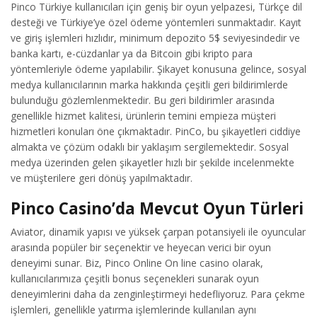
Pinco Türkiye kullanıcıları için geniş bir oyun yelpazesi, Türkçe dil
desteği ve Türkiye’ye özel ödeme yöntemleri sunmaktadır. Kayıt
ve giriş işlemleri hızlıdır, minimum depozito 5$ seviyesindedir ve
banka kartı, e-cüzdanlar ya da Bitcoin gibi kripto para
yöntemleriyle ödeme yapılabilir. Şikayet konusuna gelince, sosyal
medya kullanıcılarının marka hakkında çeşitli geri bildirimlerde
bulunduğu gözlemlenmektedir. Bu geri bildirimler arasında
genellikle hizmet kalitesi, ürünlerin temini empieza müşteri
hizmetleri konuları öne çıkmaktadır. PinCo, bu şikayetleri ciddiye
almakta ve çözüm odaklı bir yaklaşım sergilemektedir. Sosyal
medya üzerinden gelen şikayetler hızlı bir şekilde incelenmekte
ve müşterilere geri dönüş yapılmaktadır.
Pinco Casino’da Mevcut Oyun Türleri
Aviator, dinamik yapısı ve yüksek çarpan potansiyeli ile oyuncular
arasında popüler bir seçenektir ve heyecan verici bir oyun
deneyimi sunar. Biz, Pinco Online On line casino olarak,
kullanıcılarımıza çeşitli bonus seçenekleri sunarak oyun
deneyimlerini daha da zenginleştirmeyi hedefliyoruz. Para çekme
işlemleri, genellikle yatırma işlemlerinde kullanılan aynı