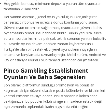
Hoş geldin bonusu, minimum depozito yatıran tüm oyuncular
tarafından kullanılabilir.
Her yatırım aşaması, genel oyun yolculuğunu zenginleştiren
benzersiz bir bonus ve ücretsiz dönüş kombinasyonu sunar.
Güvenli oyun ortamının sağlanması, oyuncuların güvenle bahis
oynamasının temel unsurlarından biridir. Bunun yanı sıra, sıkça
sorulan sorular kısmında pek çok teknik sorunun yanıtını bulabilir,
bu sayede oyuna devam ederken zaman kaybetmezsiniz.
Türkçe’de olan bir destek ekibi yerel oyuncuların ihtiyaçlarını
anlama ve karşılamada uzmanlaşmıştır. Mobil sürüm, Android ve
iOS cihazlarıyla uyumlu olup tarayıcı üzerinden çalışmaktadır.
Pinco Gambling Establishment
Oyunları Ve Bahis Seçenekleri
Son olarak, platformun sunduğu promosyon ve bonusları
kaçırmamak için düzenli olarak e-posta bültenlerini ve bildirimleri
kontrol etmenizi tavsiye ederiz. PinCo sanatının kökenlerine
baktığımızda, bu popüler kültür simgelerin sadece estetik değil,
aynı zamanda toplumdaki kadın algısını da etkilediğini