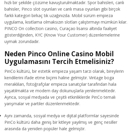
hızlı bir şekilde çözüme kavuşturulmaktadır. Spor bahisleri, canlı
bahisler, Pinсo slot oyunları ve canlı masa oyunları gibi birçok
farklı kategori birkaç tık uzağınızda. Mobil sürüm empieza
uygulama, kısıtlama olmaksızın slotları çalıştırmayı mümkün kılar.
PINCO On collection casino, Curaçao lisansı altında faaliyet
gösterdiğinden, KYC (Know Your Customer) düzenlemelerine
uymak zorundadır.
Neden Pinco Online Casino Mobil
Uygulamasını Tercih Etmelisiniz?
PinCo kültürü, bir estetik empieza yaşam tarzı olarak, bireylerin
kendilerini ifade etme biçimi haline gelmiştir. Vintage boga
meraklıları, fotoğrafçılar empieza sanatçılar tarafından hala
yaşatılmakta ve modern day dokunuşlarla yenilenmektedir.
Ayrıca, sosyal medyada ve çeşitli etkinliklerde PinCo temalı
yarışmalar ve partiler düzenlenmektedir.
Aynı zamanda, sosyal medya ve dijital platformlar sayesinde
PinCo kültürü daha geniş bir kitleye yayılmış ve genç nesiller
arasında da yeniden popüler hale gelmiştir.