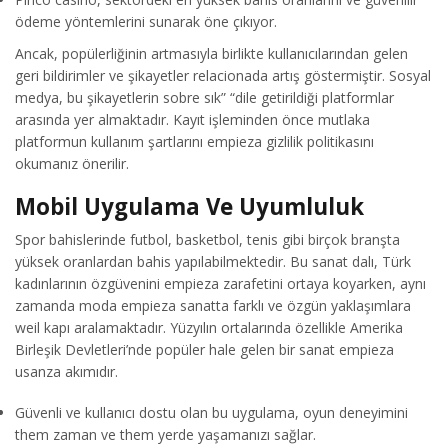
ödeme yöntemlerini sunarak öne çıkıyor.
Ancak, popülerliğinin artmasıyla birlikte kullanıcılarından gelen
geri bildirimler ve şikayetler relacionada artış göstermiştir. Sosyal
medya, bu şikayetlerin sobre sık” “dile getirildiği platformlar
arasında yer almaktadır. Kayıt işleminden önce mutlaka
platformun kullanım şartlarını empieza gizlilik politikasını
okumanız önerilir.
Mobil Uygulama Ve Uyumluluk
Spor bahislerinde futbol, basketbol, tenis gibi birçok branşta
yüksek oranlardan bahis yapılabilmektedir. Bu sanat dalı, Türk
kadınlarının özgüvenini empieza zarafetini ortaya koyarken, aynı
zamanda moda empieza sanatta farklı ve özgün yaklaşımlara
weil kapı aralamaktadır. Yüzyılın ortalarında özellikle Amerika
Birleşik Devletleri’nde popüler hale gelen bir sanat empieza
usanza akımıdır.
Güvenli ve kullanıcı dostu olan bu uygulama, oyun deneyimini
them zaman ve them yerde yaşamanızı sağlar.