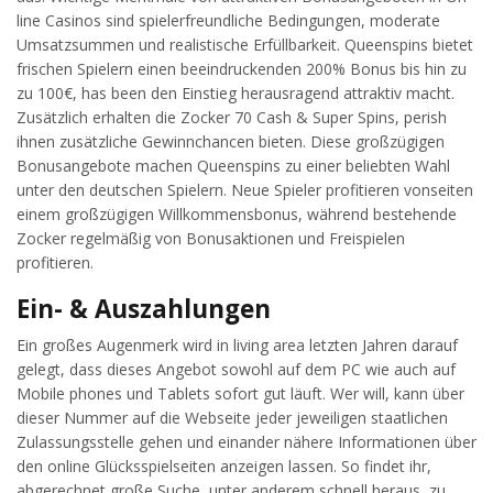
line Casinos sind spielerfreundliche Bedingungen, moderate
Umsatzsummen und realistische Erfüllbarkeit. Queenspins bietet
frischen Spielern einen beeindruckenden 200% Bonus bis hin zu
zu 100€, has been den Einstieg herausragend attraktiv macht.
Zusätzlich erhalten die Zocker 70 Cash & Super Spins, perish
ihnen zusätzliche Gewinnchancen bieten. Diese großzügigen
Bonusangebote machen Queenspins zu einer beliebten Wahl
unter den deutschen Spielern. Neue Spieler profitieren vonseiten
einem großzügigen Willkommensbonus, während bestehende
Zocker regelmäßig von Bonusaktionen und Freispielen
profitieren.
Ein- & Auszahlungen
Ein großes Augenmerk wird in living area letzten Jahren darauf
gelegt, dass dieses Angebot sowohl auf dem PC wie auch auf
Mobile phones und Tablets sofort gut läuft. Wer will, kann über
dieser Nummer auf die Webseite jeder jeweiligen staatlichen
Zulassungsstelle gehen und einander nähere Informationen über
den online Glücksspielseiten anzeigen lassen. So findet ihr,
abgerechnet große Suche, unter anderem schnell heraus, zu