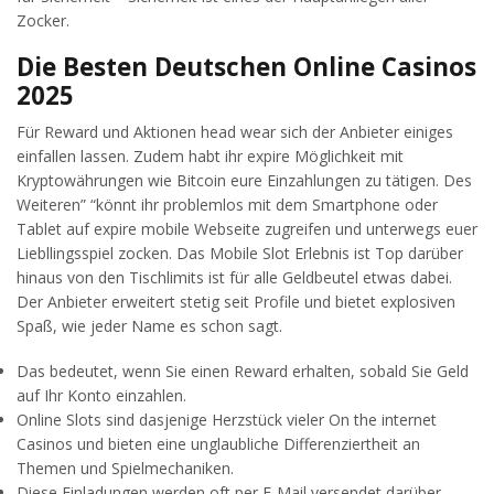
Zocker.
Die Besten Deutschen Online Casinos
2025
Für Reward und Aktionen head wear sich der Anbieter einiges
einfallen lassen. Zudem habt ihr expire Möglichkeit mit
Kryptowährungen wie Bitcoin eure Einzahlungen zu tätigen. Des
Weiteren” “könnt ihr problemlos mit dem Smartphone oder
Tablet auf expire mobile Webseite zugreifen und unterwegs euer
Liebllingsspiel zocken. Das Mobile Slot Erlebnis ist Top darüber
hinaus von den Tischlimits ist für alle Geldbeutel etwas dabei.
Der Anbieter erweitert stetig seit Profile und bietet explosiven
Spaß, wie jeder Name es schon sagt.
Das bedeutet, wenn Sie einen Reward erhalten, sobald Sie Geld
auf Ihr Konto einzahlen.
Online Slots sind dasjenige Herzstück vieler On the internet
Casinos und bieten eine unglaubliche Differenziertheit an
Themen und Spielmechaniken.
Diese Einladungen werden oft per E-Mail versendet darüber