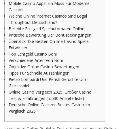
Mobile Casino Apps: Ein Muss Für Moderne
Casinos
Welche Online Internet Casinos Sind Legal
Throughout Deutschland?
Beliebte Echtgeld Spielautomaten Online
Kritische Bewertung Der Bonusbedingungen
Überblick: Die Besten On-line Casino Spiele
Entwickler
Top Echtgeld Casino Boni
Verschiedene Arten Von Boni
Objektive Online Casino Bewertungen
Tipps Für Schnelle Auszahlungen
Pietro Lombardi Und Perish Gerüchte Um
Glücksspiel
Online Casino Vergleich 2025: Großer Casino
Test & Erfahrungen (top30 Anbieterliste)
Deutsche Online Casinos: Bestes Casino Im
Vergleich 2025
In unserem Online Roulette Test out und auf unserer Online