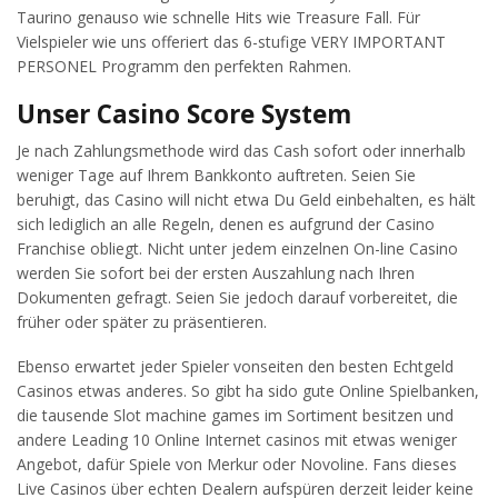
Taurino genauso wie schnelle Hits wie Treasure Fall. Für
Vielspieler wie uns offeriert das 6-stufige VERY IMPORTANT
PERSONEL Programm den perfekten Rahmen.
Unser Casino Score System
Je nach Zahlungsmethode wird das Cash sofort oder innerhalb
weniger Tage auf Ihrem Bankkonto auftreten. Seien Sie
beruhigt, das Casino will nicht etwa Du Geld einbehalten, es hält
sich lediglich an alle Regeln, denen es aufgrund der Casino
Franchise obliegt. Nicht unter jedem einzelnen On-line Casino
werden Sie sofort bei der ersten Auszahlung nach Ihren
Dokumenten gefragt. Seien Sie jedoch darauf vorbereitet, die
früher oder später zu präsentieren.
Ebenso erwartet jeder Spieler vonseiten den besten Echtgeld
Casinos etwas anderes. So gibt ha sido gute Online Spielbanken,
die tausende Slot machine games im Sortiment besitzen und
andere Leading 10 Online Internet casinos mit etwas weniger
Angebot, dafür Spiele von Merkur oder Novoline. Fans dieses
Live Casinos über echten Dealern aufspüren derzeit leider keine