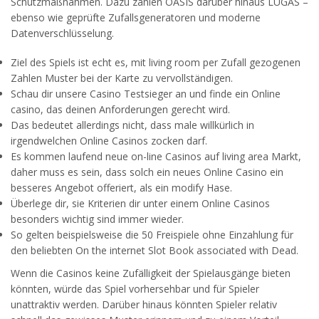
Schutzmaßnahmen. Dazu zählen OASIS darüber hinaus LUGAS –
ebenso wie geprüfte Zufallsgeneratoren und moderne
Datenverschlüsselung.
Ziel des Spiels ist echt es, mit living room per Zufall gezogenen
Zahlen Muster bei der Karte zu vervollständigen.
Schau dir unsere Casino Testsieger an und finde ein Online
casino, das deinen Anforderungen gerecht wird.
Das bedeutet allerdings nicht, dass male willkürlich in
irgendwelchen Online Casinos zocken darf.
Es kommen laufend neue on-line Casinos auf living area Markt,
daher muss es sein, dass solch ein neues Online Casino ein
besseres Angebot offeriert, als ein modify Hase.
Überlege dir, sie Kriterien dir unter einem Online Casinos
besonders wichtig sind immer wieder.
So gelten beispielsweise die 50 Freispiele ohne Einzahlung für
den beliebten On the internet Slot Book associated with Dead.
Wenn die Casinos keine Zufälligkeit der Spielausgänge bieten
könnten, würde das Spiel vorhersehbar und für Spieler
unattraktiv werden. Darüber hinaus könnten Spieler relativ