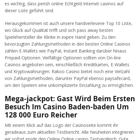
es wichtig, dass perish online Echtgeld Internet casinos auf
dieser Liste geführt sind.
Herausgekommen ist auch unsere handverlesene Top 10 Liste,
wo Glück auf Qualität trifft und sich pass away besten
Spielehersteller die Klinke in expire Hand geben. Zu den
bevorzugten Zahlungsmethoden in den besten Online Casinos
zählen E-Wallets wie PayPal, Instant Banking darüber hinaus
Prepaid-Optionen. Vielfältige Optionen sollten von On-line
Casinos angeboten sein, einschließlich Kreditkarten, E-Wallets
und Kryptowährungen. Rakoo Casino bietet noch eine Vielzahl
von Zahlungsmethoden, darunter PayPal ebenso paysafecard,
um den Spielern eine unkomplizierte Einzahlung zu ermöglichen.
Mega-jackpot: Gast Wird Beim Ersten
Besuch Im Casino Baden-baden Um
128 000 Euro Reicher
Mit einem Klick auf das Logo der Casinoseite kommt ihr
geradeaus zum aktuellen Testbericht. Alle Neuheiten integrieren
wir sofort inside den Online Online casino Testvergleich. Gute