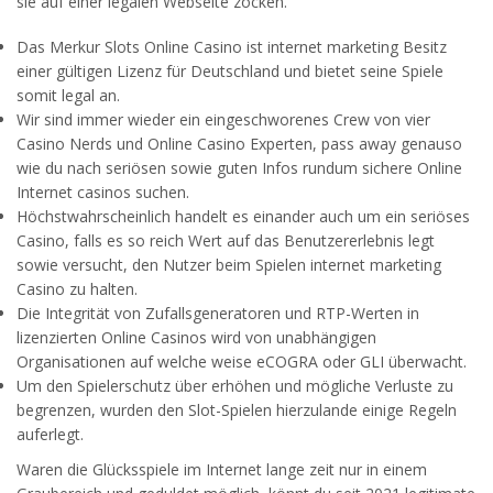
sie auf einer legalen Webseite zocken.
Das Merkur Slots Online Casino ist internet marketing Besitz
einer gültigen Lizenz für Deutschland und bietet seine Spiele
somit legal an.
Wir sind immer wieder ein eingeschworenes Crew von vier
Casino Nerds und Online Casino Experten, pass away genauso
wie du nach seriösen sowie guten Infos rundum sichere Online
Internet casinos suchen.
Höchstwahrscheinlich handelt es einander auch um ein seriöses
Casino, falls es so reich Wert auf das Benutzererlebnis legt
sowie versucht, den Nutzer beim Spielen internet marketing
Casino zu halten.
Die Integrität von Zufallsgeneratoren und RTP-Werten in
lizenzierten Online Casinos wird von unabhängigen
Organisationen auf welche weise eCOGRA oder GLI überwacht.
Um den Spielerschutz über erhöhen und mögliche Verluste zu
begrenzen, wurden den Slot-Spielen hierzulande einige Regeln
auferlegt.
Waren die Glücksspiele im Internet lange zeit nur in einem