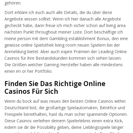
gehören.
Dort erkläre ich euch auch alle Details, die du über diese
Angebote wissen solltet. Wenn ich hier danach alle Angebote
gecheckt habe, dann freue ich mich sicher schon auf living area
nächsten Punkt throughout meiner Liste. Dort beschäftige ich
meine person mit dem Gambling establishment Bonus, den eine
gewisse online Spielothek living room neuen Spielern bei der
Anmeldung bietet. Aber auch expire Prämien der Leading Online
Casinos für ihre Bestandskunden kommen sich sehen lassen.
Die Größen welcher Gaming-Hersteller haben alle mindestens
einen im or her Portfolio.
Finden Sie Das Richtige Online
Casinos Für Sich
Wenn du bock auf was neues den besten Online Casinos within
Deutschland bist, die großartige Spielautomaten, Bénéfice und
Freispiele bereithalten, hast du man sicher spannende Optionen.
Diese Casinos verleihen deinem Spielerlebnis einen extra Kick,
indem sie dir die Possibility geben, deine Lieblingsspiele länger