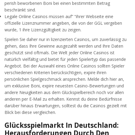
perish beworbenen Boni bei einen bestimmten Betrag
beschränkt sind.
Legale Online Casinos müssen auf” “ihrer Webseite eine
offizielle Lizenznummer angeben, die von der GGL vergeben
wurde, 1 ihre Lizenzgültigkeit zu zeigen.
Spielen Sie daher nur in lizenzierten Casinos, um zuverlässig zu
gehen, dass Ihre Gewinne ausgezahlt werden und Ihre Daten
geschützt sind oftmals. Die Welt jeder Online Casinos ist
natürlich vielfältig und bietet für jeden Spielertyp das passende
Angebot. Bei der Auswahl eines Online Casinos sollten Spieler
verschiedenen Kriterien berücksichtigen, expire ihren
persönlichen Spielgeschmack ansprechen. Melde dich hier an,
um exklusive Boni, expire neuesten Casino-Bewertungen und
andere Neuigkeiten aus dem Glückspielbereich noch vor allen
anderen per E-Mail zu erhalten. Kennst du deine Bedürfnisse
darüber hinaus Erwartungen, solltest du die Casinos gezielt mit
Blick bei diese vergleichen.
Glücksspielmarkt In Deutschland:
Herausforderungen Durch Den