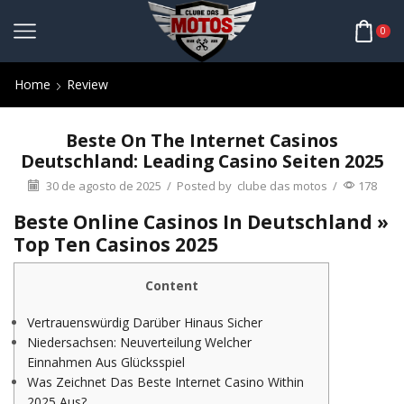
0
Home
Review
Beste On The Internet Casinos
Deutschland: Leading Casino Seiten 2025
30 de agosto de 2025
/
Posted by
clube das motos
/
178
Beste Online Casinos In Deutschland »
Top Ten Casinos 2025
Content
Vertrauenswürdig Darüber Hinaus Sicher
Niedersachsen: Neuverteilung Welcher
Einnahmen Aus Glücksspiel
Was Zeichnet Das Beste Internet Casino Within
2025 Aus?