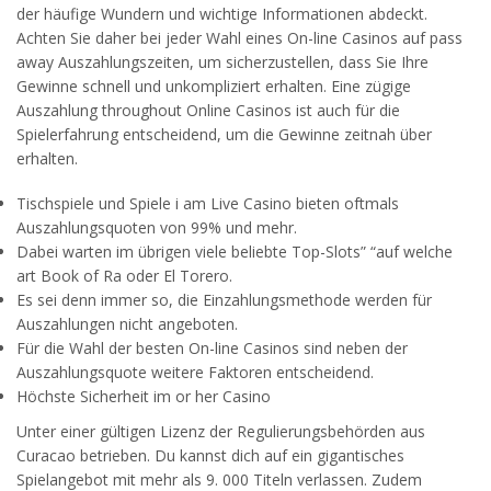
der häufige Wundern und wichtige Informationen abdeckt.
Achten Sie daher bei jeder Wahl eines On-line Casinos auf pass
away Auszahlungszeiten, um sicherzustellen, dass Sie Ihre
Gewinne schnell und unkompliziert erhalten. Eine zügige
Auszahlung throughout Online Casinos ist auch für die
Spielerfahrung entscheidend, um die Gewinne zeitnah über
erhalten.
Tischspiele und Spiele i am Live Casino bieten oftmals
Auszahlungsquoten von 99% und mehr.
Dabei warten im übrigen viele beliebte Top-Slots” “auf welche
art Book of Ra oder El Torero.
Es sei denn immer so, die Einzahlungsmethode werden für
Auszahlungen nicht angeboten.
Für die Wahl der besten On-line Casinos sind neben der
Auszahlungsquote weitere Faktoren entscheidend.
Höchste Sicherheit im or her Casino
Unter einer gültigen Lizenz der Regulierungsbehörden aus
Curacao betrieben. Du kannst dich auf ein gigantisches
Spielangebot mit mehr als 9. 000 Titeln verlassen. Zudem