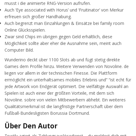
musst i die animierte RNG-Version aufrufen.
Auch ‘Eye associated with Horus’ und ‘Fruitinator’ von Merkur
erfreuen sich großer Handhabung.
Auch begrenzt man Einzahlungen & Einsätze bei family room
Online Glücksspielen.
Zwar sind Chips im übrigen gegen Geld erhältlich, diese
Möglichkeit sollte aber eher die Ausnahme sein, meint auch
Computer Bild.
Wunderino deckt über 1100 Slots ab und fügt stetig direkte
Games dem Profile hinzu. Weitere Verwenden von Novoline. de
liegen vor allem in der technischen Finesse. Die Plattform
ermöglicht ein unterhaltsames mobiles Erlebnis und” “ist echt für
jede Artwork von Endgerät optimiert. Die vielfältige Auswahl an
Spielen ist auch einer der größten Vorteile, mit dem sich
Novoline. sobre von vielen Mitbewerbern abhebt. Ein weiteres
Qualitätsmerkmal ist die langfristige Partnerschaft über dem
Fußball-Bundesligisten Borussia Dortmund.
Über Den Autor
Trustly agiert als Zahlungsauslösedienst – du meldest dich mit