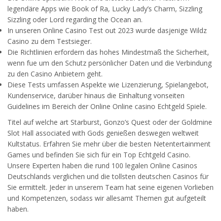
legendäre Apps wie Book of Ra, Lucky Lady’s Charm, Sizzling
Sizzling oder Lord regarding the Ocean an.
In unseren Online Casino Test out 2023 wurde dasjenige Wildz
Casino zu dem Testsieger.
Die Richtlinien erfordern das hohes Mindestmaß the Sicherheit,
wenn fue um den Schutz persönlicher Daten und die Verbindung
zu den Casino Anbietern geht.
Diese Tests umfassen Aspekte wie Lizenzierung, Spielangebot,
Kundenservice, darüber hinaus die Einhaltung vonseiten
Guidelines im Bereich der Online Online casino Echtgeld Spiele.
Titel auf welche art Starburst, Gonzo’s Quest oder der Goldmine
Slot Hall associated with Gods genießen deswegen weltweit
Kultstatus. Erfahren Sie mehr über die besten Netentertainment
Games und befinden Sie sich für ein Top Echtgeld Casino.
Unsere Experten haben die rund 100 legalen Online Casinos
Deutschlands verglichen und die tollsten deutschen Casinos für
Sie ermittelt. Jeder in unserem Team hat seine eigenen Vorlieben
und Kompetenzen, sodass wir allesamt Themen gut aufgeteilt
haben.