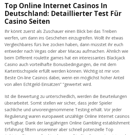
Top Online Internet Casinos In
Deutschland: Detaillierter Test Für
Casino Seiten
Ihr könnt zuerst als Zuschauer einen Blick bei das Treiben
werfen, um dann ins Geschehen einzugreifen. Wollt ihr etwas
Vergleichbares fürs live zocken haben, dann müsstet ihr euch
entweder nach Vegas oder aber Macau aufmachen. Ähnlich wie
beim Different roulette games hat ein interessantes Blackjack
Casino auch vorteilhafte Bonusbedingungen, die mit dem
Kartentischspiele erfüllt werden können. Wichtig ist mir von
Beste On-line Casinos dabei, wenn ein möglichst hoher Anteil
von allen Echtgeld-Einsätzen” “gewertet wird.
Ist die Bewertung zu unterschiedlich, werden die Beurteilungen
überarbeitet. Somit stellen wir sicher, dass jeder Spieler
sachliche und unvoreingenommene Testing erhält. Vor jeder
Regulierung waren europaweit unzählige Online Internet casinos
verfügbar. Dank der langjährigen Online Gambling establishment
Erfahrung filtern unsereiner aber schnell potenzielle Top