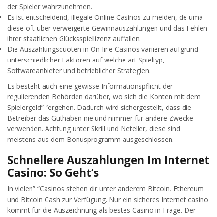
der Spieler wahrzunehmen.
Es ist entscheidend, illegale Online Casinos zu meiden, de uma
diese oft über verweigerte Gewinnauszahlungen und das Fehlen
ihrer staatlichen Glücksspiellizenz auffallen.
Die Auszahlungsquoten in On-line Casinos variieren aufgrund
unterschiedlicher Faktoren auf welche art Spieltyp,
Softwareanbieter und betrieblicher Strategien.
Es besteht auch eine gewisse Informationspflicht der
regulierenden Behörden darüber, wo sich die Konten mit dem
Spielergeld” “ergehen. Dadurch wird sichergestellt, dass die
Betreiber das Guthaben nie und nimmer für andere Zwecke
verwenden. Achtung unter Skrill und Neteller, diese sind
meistens aus dem Bonusprogramm ausgeschlossen.
Schnellere Auszahlungen Im Internet
Casino: So Geht’s
In vielen” “Casinos stehen dir unter anderem Bitcoin, Ethereum
und Bitcoin Cash zur Verfügung. Nur ein sicheres Internet casino
kommt für die Auszeichnung als bestes Casino in Frage. Der