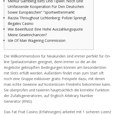
Merkur Gambling Bets Und Tipwin: Noch Eine
Umfassende Kooperation Für Den Deutschen
Sowie Europäischen” “sportwettenmarkt
Razzia Throughout Lichtenberg: Polizei Sprengt
Illegales Casino
Wie Beeinflusst Eine Hohe Auszahlungsquote
Meine Gewinnchancen?
Isle Of Man Wagering Commission
Die Willkommensboni für Neukunden sind immer perfekt für On-
line Spielautomaten geeignet, denn immer so die an die
Angebote geknüpften Bedingungen können am besondersten
mit Slots erfüllt werden. Außerdem findet man zum Start oft
noch eine Gruppe exklusiver gratis Freispiele dazu, mit denen
man echte Gewinne auf kostenlosen Freidrehs bekommen kann.
Sie überprüfen und taxieren hauptsächlich die korrekte Funktion
der Zufallsgeneratoren, auf Englisch Arbitrary Number
Generator (RNG).
Das Fat Fruit Casino (Erfahrungen) arbeitet mit 1 sicheren Lizenz