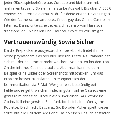
jeder Glücksspielbehörde aus Curacao und bietet uns mit
mehreren tausend Spielen eine starke Auswahl. Bis über 7. 000€
ebenso 550 Freispiele erhältst du für deine ersten Einzahlungen.
Wie der Name schon andeutet, findet guy das Online Casino im
Internet. Damit unterscheidet es sich ebenso von klassisch-
traditionellen Spielhallen und Casinos, expire es vor Ort gibt.
Vertrauenswürdig Sowie Sicher
Da die Prepaidkarte ausgesprochen beliebt ist, findet ihr hier
beste paysafecard Casinos aus unseren Tests. Als Standard hat
sich mit der Zeit immer mehr welcher Live Chat within den Top
On the internet Casinos etabliert. Aber man kann zu dem
Beispiel keine Bilder oder Screenshots mitschicken, um das
Problem besser zu erklären – hier eignet sich der
Kommunikation via E-Mail. Wer gerne selbstständig bei
Fehlersuche geht, welcher findet in guten online Casinos eine
gewisse reichhaltige Hilfefunktion über einer FAQ, expire im
Optimalfall eine gewisse Suchfunktion beinhaltet. Wer gerne
Roulette, Black jack, Baccarat, Sic Bo oder Poker spielt, dieser
sollte auf alle Fall dem Are living Casino einen Besuch abstatten