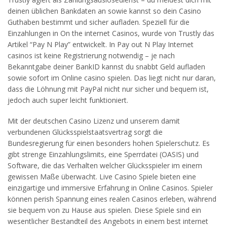
deinen üblichen Bankdaten an sowie kannst so dein Casino
Guthaben bestimmt und sicher aufladen. Speziell für die
Einzahlungen in On the internet Casinos, wurde von Trustly das
Artikel “Pay N Play” entwickelt. In Pay out N Play Internet
casinos ist keine Registrierung notwendig – je nach
Bekanntgabe deiner BankID kannst du snabbt Geld aufladen
sowie sofort im Online casino spielen. Das liegt nicht nur daran,
dass die Löhnung mit PayPal nicht nur sicher und bequem ist,
jedoch auch super leicht funktioniert.
Mit der deutschen Casino Lizenz und unserem damit
verbundenen Glücksspielstaatsvertrag sorgt die
Bundesregierung für einen besonders hohen Spielerschutz. Es
gibt strenge Einzahlungslimits, eine Sperrdatei (OASIS) und
Software, die das Verhalten welcher Glücksspieler im einem
gewissen Maße überwacht. Live Casino Spiele bieten eine
einzigartige und immersive Erfahrung in Online Casinos. Spieler
können perish Spannung eines realen Casinos erleben, während
sie bequem von zu Hause aus spielen. Diese Spiele sind ein
wesentlicher Bestandteil des Angebots in einem best internet