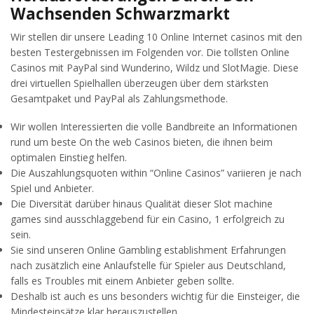
Wachsenden Schwarzmarkt
Wir stellen dir unsere Leading 10 Online Internet casinos mit den
besten Testergebnissen im Folgenden vor. Die tollsten Online
Casinos mit PayPal sind Wunderino, Wildz und SlotMagie. Diese
drei virtuellen Spielhallen überzeugen über dem stärksten
Gesamtpaket und PayPal als Zahlungsmethode.
Wir wollen Interessierten die volle Bandbreite an Informationen
rund um beste On the web Casinos bieten, die ihnen beim
optimalen Einstieg helfen.
Die Auszahlungsquoten within “Online Casinos” variieren je nach
Spiel und Anbieter.
Die Diversität darüber hinaus Qualität dieser Slot machine
games sind ausschlaggebend für ein Casino, 1 erfolgreich zu
sein.
Sie sind unseren Online Gambling establishment Erfahrungen
nach zusätzlich eine Anlaufstelle für Spieler aus Deutschland,
falls es Troubles mit einem Anbieter geben sollte.
Deshalb ist auch es uns besonders wichtig für die Einsteiger, die
Mindesteinsätze klar herauszustellen.