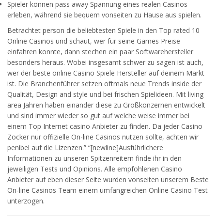
Spieler können pass away Spannung eines realen Casinos
erleben, während sie bequem vonseiten zu Hause aus spielen.
Betrachtet person die beliebtesten Spiele in den Top rated 10
Online Casinos und schaut, wer für seine Games Preise
einfahren konnte, dann stechen ein paar Softwarehersteller
besonders heraus. Wobei insgesamt schwer zu sagen ist auch,
wer der beste online Casino Spiele Hersteller auf deinem Markt
ist. Die Branchenführer setzen oftmals neue Trends inside der
Qualität, Design and style und bei frischen Spielideen. Mit living
area Jahren haben einander diese zu Großkonzernen entwickelt
und sind immer wieder so gut auf welche weise immer bei
einem Top Internet casino Anbieter zu finden. Da jeder Casino
Zocker nur offizielle On-line Casinos nutzen sollte, achten wir
penibel auf die Lizenzen.” “[newline]Ausführlichere
Informationen zu unseren Spitzenreitern finde ihr in den
jeweiligen Tests und Opinions. Alle empfohlenen Casino
Anbieter auf eben dieser Seite wurden vonseiten unserem Beste
On-line Casinos Team einem umfangreichen Online Casino Test
unterzogen.