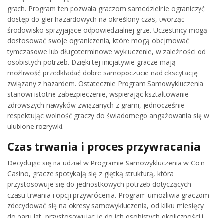
grach. Program ten pozwala graczom samodzielnie ograniczyć
dostęp do gier hazardowych na określony czas, tworząc
środowisko sprzyjające odpowiedzialnej grze. Uczestnicy mogą
dostosować swoje ograniczenia, które mogą obejmować
tymczasowe lub długoterminowe wykluczenie, w zależności od
osobistych potrzeb. Dzięki tej inicjatywie gracze mają
możliwość przedkładać dobre samopoczucie nad ekscytację
związany z hazardem. Ostatecznie Program Samowykluczenia
stanowi istotne zabezpieczenie, wspierając kształtowanie
zdrowszych nawyków związanych z grami, jednocześnie
respektując wolność graczy do świadomego angażowania się w
ulubione rozrywki.
Czas trwania i proces przywracania
Decydując się na udział w Programie Samowykluczenia w Coin
Casino, gracze spotykają się z giętką strukturą, która
przystosowuje się do jednostkowych potrzeb dotyczących
czasu trwania i opcji przywrócenia. Program umożliwia graczom
zdecydować się na okresy samowykluczenia, od kilku miesięcy
do paru lat, przystosowując je do ich osobistych okoliczności i