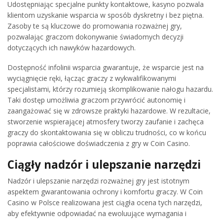
Udostępniając specjalne punkty kontaktowe, kasyno pozwala
klientom uzyskanie wsparcia w sposób dyskretny i bez piętna.
Zasoby te są kluczowe do promowania rozważnej gry,
pozwalając graczom dokonywanie świadomych decyzji
dotyczących ich nawyków hazardowych.
Dostępność infolinii wsparcia gwarantuje, że wsparcie jest na
wyciągnięcie ręki, łącząc graczy z wykwalifikowanymi
specjalistami, którzy rozumieją skomplikowanie nałogu hazardu.
Taki dostęp umożliwia graczom przywrócić autonomię i
zaangażować się w zdrowsze praktyki hazardowe. W rezultacie,
stworzenie wspierającej atmosfery tworzy zaufanie i zachęca
graczy do skontaktowania się w obliczu trudności, co w końcu
poprawia całościowe doświadczenia z gry w Coin Casino.
Ciągły nadzór i ulepszanie narzędzi
Nadzór i ulepszanie narzędzi rozważnej gry jest istotnym
aspektem gwarantowania ochrony i komfortu graczy. W Coin
Casino w Polsce realizowana jest ciągła ocena tych narzędzi,
aby efektywnie odpowiadać na ewoluujące wymagania i