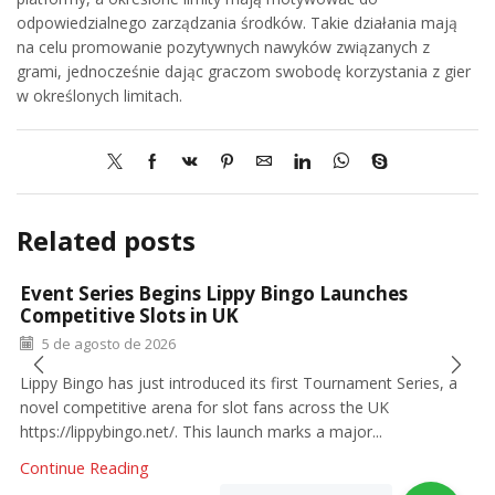
odpowiedzialnego zarządzania środków. Takie działania mają
na celu promowanie pozytywnych nawyków związanych z
grami, jednocześnie dając graczom swobodę korzystania z gier
w określonych limitach.
Related posts
Event Series Begins Lippy Bingo Launches
Competitive Slots in UK
5 de agosto de 2026
Lippy Bingo has just introduced its first Tournament Series, a
novel competitive arena for slot fans across the UK
https://lippybingo.net/. This launch marks a major...
Continue Reading