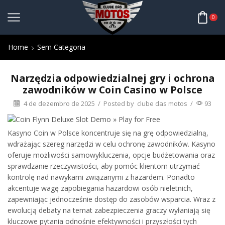
0
Home
Sem Categoria
Narzędzia odpowiedzialnej gry i ochrona
zawodników w Coin Casino w Polsce
4 de dezembro de 2025
/
Posted by
clube das motos
/
93
Kasyno Coin w Polsce koncentruje się na grę odpowiedzialną,
wdrażając szereg narzędzi w celu ochronę zawodników. Kasyno
oferuje możliwości samowykluczenia, opcje budżetowania oraz
sprawdzanie rzeczywistości, aby pomóc klientom utrzymać
kontrolę nad nawykami związanymi z hazardem. Ponadto
akcentuje wagę zapobiegania hazardowi osób nieletnich,
zapewniając jednocześnie dostęp do zasobów wsparcia. Wraz z
ewolucją debaty na temat zabezpieczenia graczy wyłaniają się
kluczowe pytania odnośnie efektywności i przyszłości tych