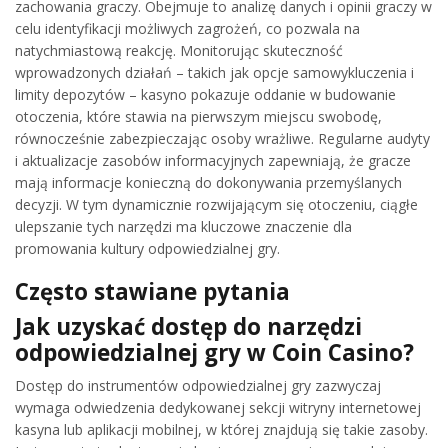
zachowania graczy. Obejmuje to analizę danych i opinii graczy w
celu identyfikacji możliwych zagrożeń, co pozwala na
natychmiastową reakcję. Monitorując skuteczność
wprowadzonych działań – takich jak opcje samowykluczenia i
limity depozytów – kasyno pokazuje oddanie w budowanie
otoczenia, które stawia na pierwszym miejscu swobodę,
równocześnie zabezpieczając osoby wrażliwe. Regularne audyty
i aktualizacje zasobów informacyjnych zapewniają, że gracze
mają informacje konieczną do dokonywania przemyślanych
decyzji. W tym dynamicznie rozwijającym się otoczeniu, ciągłe
ulepszanie tych narzędzi ma kluczowe znaczenie dla
promowania kultury odpowiedzialnej gry.
Często stawiane pytania
Jak uzyskać dostęp do narzędzi
odpowiedzialnej gry w Coin Casino?
Dostęp do instrumentów odpowiedzialnej gry zazwyczaj
wymaga odwiedzenia dedykowanej sekcji witryny internetowej
kasyna lub aplikacji mobilnej, w której znajdują się takie zasoby.