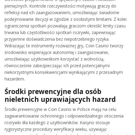
pieniężnych. Kontrole rzeczywistości motywują graczy do
refleksji nad ich zaangażowaniem, umożliwiając świadome
podejmowanie decyzji w zgodzie z osobistymi limitami. Z kolei
ograniczenia spotkań pozwalają graczom określić limity czasu
trwania lub częstotliwości spotkań rozrywki, zapewniając
przyjemne doświadczenia bez niepotrzebnego ryzyka.
Wdrażając te instrumenty rozważnej gry, Coin Casino tworzy
środowisko wspierające autonomię i zaangażowanie,
umożliwiając użytkownikom korzystać z wolnością,
równocześnie zabezpieczając ich przed potencjalnymi
niekorzystnymi konsekwencjami wynikającymi z przesadnym
hazardem.
Środki prewencyjne dla osób
nieletnich uprawiających hazard
Środki prewencyjne w Coin Casino w Polsce mają na celu
zagwarantowanie ochronnego i odpowiedzialnego otoczenia
rozrywki dla każdego z użytkowników. Kasyno stosuje
rygorystyczne procedury weryfikacji wieku, używając