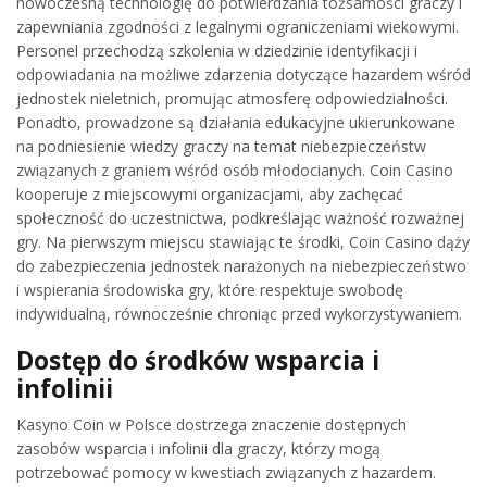
nowoczesną technologię do potwierdzania tożsamości graczy i
zapewniania zgodności z legalnymi ograniczeniami wiekowymi.
Personel przechodzą szkolenia w dziedzinie identyfikacji i
odpowiadania na możliwe zdarzenia dotyczące hazardem wśród
jednostek nieletnich, promując atmosferę odpowiedzialności.
Ponadto, prowadzone są działania edukacyjne ukierunkowane
na podniesienie wiedzy graczy na temat niebezpieczeństw
związanych z graniem wśród osób młodocianych. Coin Casino
kooperuje z miejscowymi organizacjami, aby zachęcać
społeczność do uczestnictwa, podkreślając ważność rozważnej
gry. Na pierwszym miejscu stawiając te środki, Coin Casino dąży
do zabezpieczenia jednostek narażonych na niebezpieczeństwo
i wspierania środowiska gry, które respektuje swobodę
indywidualną, równocześnie chroniąc przed wykorzystywaniem.
Dostęp do środków wsparcia i
infolinii
Kasyno Coin w Polsce dostrzega znaczenie dostępnych
zasobów wsparcia i infolinii dla graczy, którzy mogą
potrzebować pomocy w kwestiach związanych z hazardem.