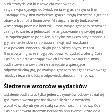
budżetowych jest kluczowe dla zachowania
satysfakcjonującego doświadczenia w grach kasyn online.
Ustalając stały limit wydatków, gracze mogą korzystać z grą bez
obaw o trudności finansowe. Miesięczne limity budżetowe
wzmacniają poczucie kontroli, umożliwiając graczom rozważne
zaangażowanie, a jednocześnie angażowanie się swojej pasji.
To zapobiegawcze podejście nie tylko zwiększa przyjemność z
gry, ale także skłania do autorefleksji nad nawykami
zakupowymi. Ponadto, dzięki jasno określonym limitom
finansowym, gracze mogą bez obaw korzystać z oferty Coin
Casino, nie przekraczając swoich limitów. Miesięczne limity
budżetowe stanowią cenne narzędzie wspierające
odpowiedzialną grę, pozwalając graczom osiągnąć równowagę
między niezależnością a odpowiedzialnością finansową.
Śledzenie wzorców wydatków
Ustalenie budżetu to tylko jeden z czynników odpowiedzialnej
gry; równie ważna jest możliwość śledzenia wzorców
wydatków, aby utrzymać stałą świadomość finansową. Coin
Casino zapewnia graczom narzędzia analityczne, które dają