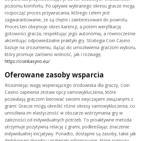
poziomu komfortu. Po upływie wybranego okresu gracze mogą
rozpocząć proces przywracania, którego celem jest
zagwarantowanie, że są chętni i zainteresowani do powrotu.
Proces ten obejmuje okres karencji, a potem weryfikację
gotowości gracza, respektując jego autonomię, a równocześnie
akcentując odpowiedzialne praktyki gry. Strategia Coin Casino
bazuje na zrozumieniu, dążąc do umożliwienia graczom wyboru,
który promuje zarówno wolność, jak i rozwagę.
https://coinkasyno.eu/
Oferowane zasoby wsparcia
Rozumiejąc wagę wspierającego środowiska dla graczy, Coin
Casino zapewnia zestaw opcji samowykluczenia, które
pozwalają graczom kierować swoimi zwyczajami związanymi z
grami. Gracze mogą określić różne okresy samowykluczenia, co
umożliwia im elastyczność w obszarze wstrzymania gry w
zależności od indywidualnych potrzeb. To proaktywne metoda
utrzymuje pozytywną relację z grami, podkreślając znaczenie
indywidualnej inicjatywy. Ponadto, dostępne są zasoby, takie jak
dedykowani doradcy i materiały informacyjne, które pomogą