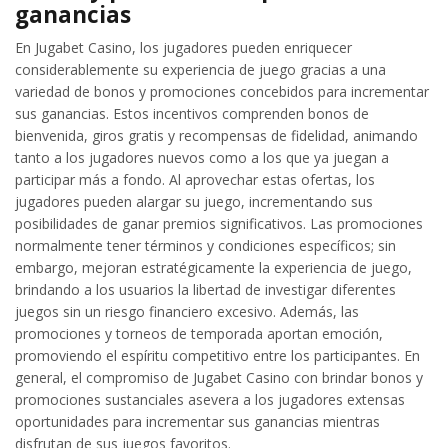
ganancias
En Jugabet Casino, los jugadores pueden enriquecer
considerablemente su experiencia de juego gracias a una
variedad de bonos y promociones concebidos para incrementar
sus ganancias. Estos incentivos comprenden bonos de
bienvenida, giros gratis y recompensas de fidelidad, animando
tanto a los jugadores nuevos como a los que ya juegan a
participar más a fondo. Al aprovechar estas ofertas, los
jugadores pueden alargar su juego, incrementando sus
posibilidades de ganar premios significativos. Las promociones
normalmente tener términos y condiciones específicos; sin
embargo, mejoran estratégicamente la experiencia de juego,
brindando a los usuarios la libertad de investigar diferentes
juegos sin un riesgo financiero excesivo. Además, las
promociones y torneos de temporada aportan emoción,
promoviendo el espíritu competitivo entre los participantes. En
general, el compromiso de Jugabet Casino con brindar bonos y
promociones sustanciales asevera a los jugadores extensas
oportunidades para incrementar sus ganancias mientras
disfrutan de sus juegos favoritos.