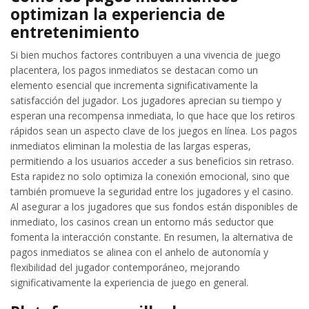
optimizan la experiencia de
entretenimiento
Si bien muchos factores contribuyen a una vivencia de juego
placentera, los pagos inmediatos se destacan como un
elemento esencial que incrementa significativamente la
satisfacción del jugador. Los jugadores aprecian su tiempo y
esperan una recompensa inmediata, lo que hace que los retiros
rápidos sean un aspecto clave de los juegos en línea. Los pagos
inmediatos eliminan la molestia de las largas esperas,
permitiendo a los usuarios acceder a sus beneficios sin retraso.
Esta rapidez no solo optimiza la conexión emocional, sino que
también promueve la seguridad entre los jugadores y el casino.
Al asegurar a los jugadores que sus fondos están disponibles de
inmediato, los casinos crean un entorno más seductor que
fomenta la interacción constante. En resumen, la alternativa de
pagos inmediatos se alinea con el anhelo de autonomía y
flexibilidad del jugador contemporáneo, mejorando
significativamente la experiencia de juego en general.