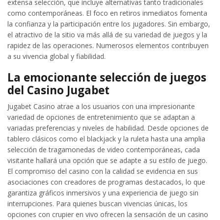
extensa selección, que incluye alternativas tanto tradicionales
como contemporáneas. El foco en retiros inmediatos fomenta
la confianza y la participación entre los jugadores. Sin embargo,
el atractivo de la sitio va más allá de su variedad de juegos y la
rapidez de las operaciones. Numerosos elementos contribuyen
a su vivencia global y fiabilidad.
La emocionante selección de juegos
del Casino Jugabet
Jugabet Casino atrae a los usuarios con una impresionante
variedad de opciones de entretenimiento que se adaptan a
variadas preferencias y niveles de habilidad. Desde opciones de
tablero clásicos como el blackjack y la ruleta hasta una amplia
selección de tragamonedas de video contemporáneas, cada
visitante hallará una opción que se adapte a su estilo de juego.
El compromiso del casino con la calidad se evidencia en sus
asociaciones con creadores de programas destacados, lo que
garantiza gráficos inmersivos y una experiencia de juego sin
interrupciones. Para quienes buscan vivencias únicas, los
opciones con crupier en vivo ofrecen la sensación de un casino