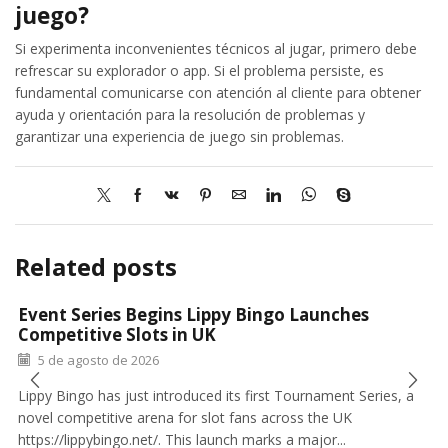
juego?
Si experimenta inconvenientes técnicos al jugar, primero debe
refrescar su explorador o app. Si el problema persiste, es
fundamental comunicarse con atención al cliente para obtener
ayuda y orientación para la resolución de problemas y
garantizar una experiencia de juego sin problemas.
Related posts
Event Series Begins Lippy Bingo Launches
Competitive Slots in UK
5 de agosto de 2026
Lippy Bingo has just introduced its first Tournament Series, a
novel competitive arena for slot fans across the UK
https://lippybingo.net/. This launch marks a major...