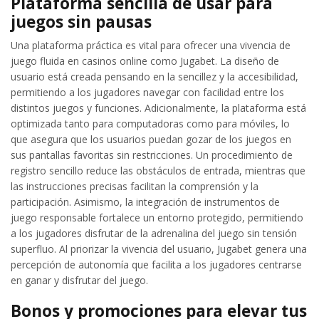
Plataforma sencilla de usar para
juegos sin pausas
Una plataforma práctica es vital para ofrecer una vivencia de
juego fluida en casinos online como Jugabet. La diseño de
usuario está creada pensando en la sencillez y la accesibilidad,
permitiendo a los jugadores navegar con facilidad entre los
distintos juegos y funciones. Adicionalmente, la plataforma está
optimizada tanto para computadoras como para móviles, lo
que asegura que los usuarios puedan gozar de los juegos en
sus pantallas favoritas sin restricciones. Un procedimiento de
registro sencillo reduce las obstáculos de entrada, mientras que
las instrucciones precisas facilitan la comprensión y la
participación. Asimismo, la integración de instrumentos de
juego responsable fortalece un entorno protegido, permitiendo
a los jugadores disfrutar de la adrenalina del juego sin tensión
superfluo. Al priorizar la vivencia del usuario, Jugabet genera una
percepción de autonomía que facilita a los jugadores centrarse
en ganar y disfrutar del juego.
Bonos y promociones para elevar tus