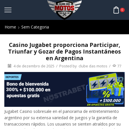
0
Home
Sem Categoria
Casino Jugabet proporciona Participar,
Triunfar y Gozar de Pagos Instantáneos
en Argentina
4 de dezembro de 2025
/
Posted by
clube das motos
/
77
Jugabet Casino sobresale en el panorama de entretenimiento
argentino por su extensa variedad de juegos y la garantía de
transacciones rápidos. Los usuarios se sienten atraídos por su