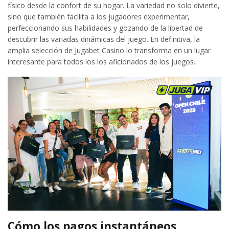
físico desde la confort de su hogar. La variedad no solo divierte,
sino que también facilita a los jugadores experimentar,
perfeccionando sus habilidades y gozando de la libertad de
descubrir las variadas dinámicas del juego. En definitiva, la
amplia selección de Jugabet Casino lo transforma en un lugar
interesante para todos los los aficionados de los juegos.
Cómo los pagos instantáneos