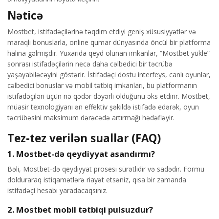
Nəticə
Mostbet, istifadəçilərinə təqdim etdiyi geniş xüsusiyyətlər və
maraqlı bonuslarla, online qumar dünyasında öncül bir platforma
halına gəlmişdir. Yuxarıda qeyd olunan imkanlar, “Mostbet yükle”
sonrası istifadəçilərin necə daha cəlbedici bir təcrübə
yaşayabiləcəyini göstərir. İstifadəçi dostu interfeys, canlı oyunlar,
cəlbedici bonuslar və mobil tətbiq imkanları, bu platformanın
istifadəçiləri üçün nə qədər dəyərli olduğunu əks etdirir. Mostbet,
müasir texnologiyanı ən effektiv şəkildə istifadə edərək, oyun
təcrübəsini maksimum dərəcədə artırmağı hədəfləyir.
Tez-tez verilən suallar (FAQ)
1. Mostbet-də qeydiyyat asandırmı?
Bəli, Mostbet-də qeydiyyat prosesi sürətlidir və sadədir. Formu
dolduraraq istiqamətlərə riayət etsəniz, qısa bir zamanda
istifadəçi hesabı yaradacaqsınız.
2. Mostbet mobil tətbiqi pulsuzdur?