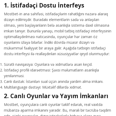
1. İstifadəçi Dostu İnterfeys
Mostbet-in ana səhifəsi, istifadəçilərin rahatlığını nəzərə alaraq
dizayn edilmişdir. Buradakı elementlərin sadə və anlaşılan
olması, yeni başlayanların belə asanlıqla sistemə daxil olmasına
imkan tanıyır. Bununla yanaşı, mobil tətbiq istifadəçi interfeysinin
optimallaşdırılması nəticəsində, oyunçular hər zaman öz
oyunlarını izləyə bilərlər. İndiki dövrdə müasir dizayn və
mükəmməl fəaliyyət bir araya gəlir. Aşağıda tətbiqin istifadəçi
dostu interfeysi ilə reallaşdırılan xüsusiyyətlər qeyd olunmuşdur:
Sürətli naviqasiya: Oyunlara və xidmətlərə asan keçid.
İstifadəçi profili idarəetməsi: Şəxsi məlumatların asanlıqla
yenilənməsi.
Canlı dəstək: İstənilən sual üçün anında yardım alma imkanı.
Multilanguage dəstəyi: Müxtəlif dillərdə xidmət.
2. Canlı Oyunlar və Yayım İmkanları
Mostbet, oyunçulara canlı oyunlar təklif edərək, real vaxtda
mübarizə aparma imkanını yaradır. Bu, maralı bir təcrübə təqdim
edir, çünki oyunçular, digər iştirakçılarla birbaşa əlaqə qura