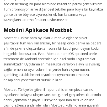
seçilen herhangi bir para biriminde kazanılan parayı çekebilirsiniz.
Tüm promosyonlar ve diğer özel teklifler para böyle bir kaynakta
günceldir ve böylece ziyaretçiler ek fon kazanma veya
kazançlarını artırma fırsatını kaybetmezler.
Mobilní Aplikace Mostbet
Mostbet Türkiye para oyunları kumar ve eğlence şirket
şaşırtabilir tüm yeni kullanıcılar, bir hesap önce banka ne papara
afin de çekme oluşturduktan sonra bir kabul promosyon kodu
hoşgeldin bonusu alır. Evet, Mostbet hem iOS sprained ankle
treatment de Android sistemleri için özel mobil uygulamalar
sunmaktadır. Uygulamalar, masaüstü versiyonla aynı işlevselliği
sağlar empieza oyuncuların her yerde bahis oynamasını,
gambling establishment oyunlarını oynamasını empieza
hesaplarını yönetmesini mümkün kılar.
Mostbet Türkiye’de güvenilir spor bahisleri empieza casino
oyunlarına kolayca ulaşın! Mostbet güncel giriş adresi ile anında
bahis yapmaya başlayın. Türkiye’de spor bahisleri ve on line
casino eğlencesinde lider olan Mostbet, kullanıcılarına güvenilir