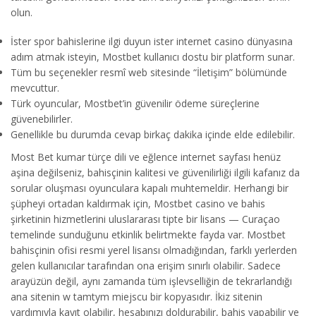
olun.
İster spor bahislerine ilgi duyun ister internet casino dünyasına
adım atmak isteyin, Mostbet kullanıcı dostu bir platform sunar.
Tüm bu seçenekler resmî web sitesinde “İletişim” bölümünde
mevcuttur.
Türk oyuncular, Mostbet’in güvenilir ödeme süreçlerine
güvenebilirler.
Genellikle bu durumda cevap birkaç dakika içinde elde edilebilir.
Most Bet kumar türçe dili ve eğlence internet sayfası henüz
aşina değilseniz, bahisçinin kalitesi ve güvenilirliği ilgili kafanız da
sorular oluşması oyunculara kapalı muhtemeldir. Herhangi bir
şüpheyi ortadan kaldırmak için, Mostbet casino ve bahis
şirketinin hizmetlerini uluslararası tipte bir lisans — Curaçao
temelinde sunduğunu etkinlik belirtmekte fayda var. Mostbet
bahisçinin ofisi resmi yerel lisansı olmadığından, farklı yerlerden
gelen kullanıcılar tarafından ona erişim sınırlı olabilir. Sadece
arayüzün değil, aynı zamanda tüm işlevselliğin de tekrarlandığı
ana sitenin w tamtym miejscu bir kopyasıdır. İkiz sitenin
yardımıyla kayıt olabilir, hesabınızı doldurabilir, bahis yapabilir ve