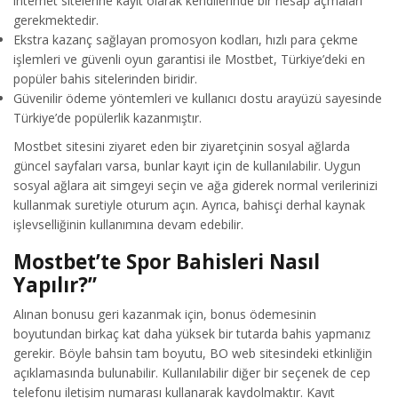
internet sitelerine kayıt olarak kendilerinde bir hesap açmaları
gerekmektedir.
Ekstra kazanç sağlayan promosyon kodları, hızlı para çekme
işlemleri ve güvenli oyun garantisi ile Mostbet, Türkiye’deki en
popüler bahis sitelerinden biridir.
Güvenilir ödeme yöntemleri ve kullanıcı dostu arayüzü sayesinde
Türkiye’de popülerlik kazanmıştır.
Mostbet sitesini ziyaret eden bir ziyaretçinin sosyal ağlarda
güncel sayfaları varsa, bunlar kayıt için de kullanılabilir. Uygun
sosyal ağlara ait simgeyi seçin ve ağa giderek normal verilerinizi
kullanmak suretiyle oturum açın. Ayrıca, bahisçi derhal kaynak
işlevselliğinin kullanımına devam edebilir.
Mostbet’te Spor Bahisleri Nasıl
Yapılır?”
Alınan bonusu geri kazanmak için, bonus ödemesinin
boyutundan birkaç kat daha yüksek bir tutarda bahis yapmanız
gerekir. Böyle bahsin tam boyutu, BO web sitesindeki etkinliğin
açıklamasında bulunabilir. Kullanılabilir diğer bir seçenek de cep
telefonu iletişim numarası kullanarak kaydolmaktır. Kayıt