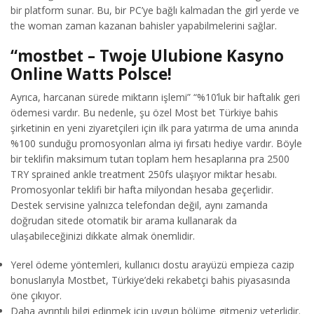
bir platform sunar. Bu, bir PC’ye bağlı kalmadan the girl yerde ve
the woman zaman kazanan bahisler yapabilmelerini sağlar.
“mostbet – Twoje Ulubione Kasyno
Online Watts Polsce!
Ayrıca, harcanan sürede miktarın işlemi” “%10’luk bir haftalık geri
ödemesi vardır. Bu nedenle, şu özel Most bet Türkiye bahis
şirketinin en yeni ziyaretçileri için ilk para yatırma de uma anında
%100 sunduğu promosyonları alma iyi fırsatı hediye vardır. Böyle
bir teklifin maksimum tutarı toplam hem hesaplarına pra 2500
TRY sprained ankle treatment 250fs ulaşıyor miktar hesabı.
Promosyonlar teklifi bir hafta milyondan hesaba geçerlidir.
Destek servisine yalnızca telefondan değil, aynı zamanda
doğrudan sitede otomatik bir arama kullanarak da
ulaşabileceğinizi dikkate almak önemlidir.
Yerel ödeme yöntemleri, kullanıcı dostu arayüzü empieza cazip
bonuslarıyla Mostbet, Türkiye’deki rekabetçi bahis piyasasında
öne çıkıyor.
Daha ayrıntılı bilgi edinmek için uygun bölüme gitmeniz yeterlidir.