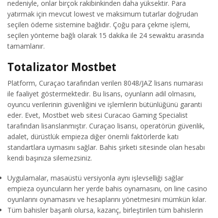
nedeniyle, onlar birçok rakibinkinden daha yüksektir. Para
yatırmak için mevcut lowest ve maksimum tutarlar doğrudan
seçilen ödeme sistemine bağlıdır. Çoğu para çekme işlemi,
seçilen yönteme bağlı olarak 15 dakika ile 24 sewaktu arasında
tamamlanır.
Totalizator Mostbet
Platform, Curaçao tarafından verilen 8048/JAZ lisans numarası
ile faaliyet göstermektedir. Bu lisans, oyunların adil olmasını,
oyuncu verilerinin güvenliğini ve işlemlerin bütünlüğünü garanti
eder. Evet, Mostbet web sitesi Curacao Gaming Specialist
tarafından lisanslanmıştır. Curaçao lisansı, operatörün güvenlik,
adalet, dürüstlük empieza diğer önemli faktörlerde katı
standartlara uymasını sağlar. Bahis şirketi sitesinde olan hesabı
kendi başınıza silemezsiniz.
Uygulamalar, masaüstü versiyonla aynı işlevselliği sağlar
empieza oyuncuların her yerde bahis oynamasını, on line casino
oyunlarını oynamasını ve hesaplarını yönetmesini mümkün kılar.
Tüm bahisler başarılı olursa, kazanç, birleştirilen tüm bahislerin