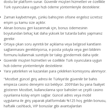
dostu bir platform sunar. Güvenilir müşteri hizmetleri ve özellikle
Türk oyunculara uygun hızlı ödeme yöntemleriyle desteklenir.
Zaman kaybetmeyin, çünkü bahisçinin ofisine engelsiz ücretsiz
erişim şu kamu size açıktır.
Alınan bonusu geri kazanmak için, bonus ödemesinin
boyutundan birkaç kat daha yüksek bir tutarda bahis yapmanız
gerekir.
Ortaya çıkan soru ayrıntılı bir açıklama veya belgesel kanıtların
sağlanmasını gerektiriyorsa, e-posta yoluyla veya geri bildirim
formunu kullanmak suretiyle bir talep göndermek daha iyidir.
Güvenilir müşteri hizmetleri ve özellikle Türk oyunculara uygun
hızlı ödeme yöntemleriyle desteklenir.
Yara yatırılırken ve kazanılan para çekilirken komisyonu alınmıyor.
“Mostbet güncel giriş adresi ile Türkiye’de güvenilir bir bahis
empieza casino deneyimi sizi bekliyor. 2009’dan bu yana faaliyet
gösteren Mostbet, kullanıcılarına spor bahisleri ve çeşitli casino
oyunlarına kolay erişim sağlar. Güncel adres veya mobil
uygulama ile giriş yaparak platformdaki %125 hoş geldin bonusu,
haftalık cashback, VIP bonuslar gibi avantajlardan