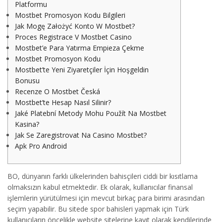
Platformu
Mostbet Promosyon Kodu Bilgileri
Jak Mogę Założyć Konto W Mostbet?
Proces Registrace V Mostbet Casino
Mostbet’e Para Yatırma Empieza Çekme
Mostbet Promosyon Kodu
Mostbet’te Yeni Ziyaretçiler İçin Hoşgeldin
Bonusu
Recenze O Mostbet Česká
Mostbet’te Hesap Nasıl Silinir?
Jaké Platební Metody Mohu Použít Na Mostbet
Kasina?
Jak Se Zaregistrovat Na Casino Mostbet?
Apk Pro Android
BO, dünyanın farklı ülkelerinden bahisçileri ciddi bir kısıtlama
olmaksızın kabul etmektedir. Ek olarak, kullanıcılar finansal
işlemlerin yürütülmesi için mevcut birkaç para birimi arasından
seçim yapabilir. Bu sitede spor bahisleri yapmak için Türk
kullanıcıların öncelikle website sitelerine kayıt olarak kendilerinde