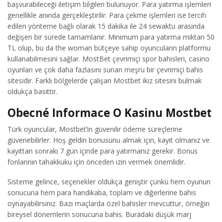
başvurabileceği iletişim bilgileri bulunuyor. Para yatırma işlemleri
genellikle anında gerçekleştirilir. Para çekme işlemleri ise tercih
edilen yönteme bağlı olarak 15 dakika ile 24 sewaktu arasında
değişen bir sürede tamamlanır. Minimum para yatırma miktarı 50
TL olup, bu da the woman bütçeye sahip oyuncuların platformu
kullanabilmesini sağlar. MostBet çevrimiçi spor bahisleri, casino
oyunları ve çok daha fazlasını sunan meşru bir çevrimiçi bahis
sitesidir. Farklı bölgelerde çalışan Mostbet ikiz sitesini bulmak
oldukça basittir.
Obecné Informace O Kasinu Mostbet
Türk oyuncular, Mostbet’in güvenilir ödeme süreçlerine
güvenebilirler. Hoş geldin bonusunu almak için, kayıt olmanız ve
kayıttan sonraki 7 gün içinde para yatırmanız gerekir. Bonus
fonlarının tahakkuku için önceden izin vermek önemlidir.
Sisteme gelince, seçenekler oldukça geniştir çünkü hem oyunun
sonucuna hem para handikaba, toplam ve diğerlerine bahis
oynayabilirsiniz. Bazı maçlarda özel bahisler mevcuttur, örneğin
bireysel dönemlerin sonucuna bahis. Buradaki düşük marj