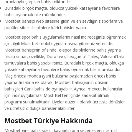
oranlarıyla çarpılan bahis miktarıdır.
Buradaki birçok maçta, oldukça yüksek katsayılarla favorilere
bahis oynamak bile mümkündür.
Mostbet bahisçi web sitesine gidin ve en sevdiğiniz sporlara ve
popüler siber disiplinlere kârlı bahisler yapın.
Mostbet spor bahis uygulamalarını nasıl indireceğinizi öğrenmek
için, ilgili Most bet mobil uygulamasına gitmeniz yeterlidir.
Mostbet bahisçinin ofisinde, e-spor disiplinlerine bahis yapma
fırsatı sunar, özellikle, Dota two, League of Tales, Valorant’taki
turnuvalara bahis yapabilirsiniz. Buradaki birçok maçta, oldukça
yüksek katsayılarla favorilere bahis oynamak bile mümkündür.
Maç öncesi modda (yani buluşma başlamadan önce) bahis
yapma fırsatına ek olarak, Mostbet bahisçisinin ofisinin
bahisçileri Canlı bahis de oynayabilir. Ayrıca, mevcut kullanıcılar
için i̇ndir uygulaması Most Bet’ten içinde sadakat almak
programı sunulmaktadır. Üyeler düzenli olarak ücretsiz dönüşler
ve ücretsiz oldukça bahisler alabilirler.
Mostbet Türkiye Hakkında
Mostbet giriş bahis sitesi, kaynağın ana seçeneklerini temsil