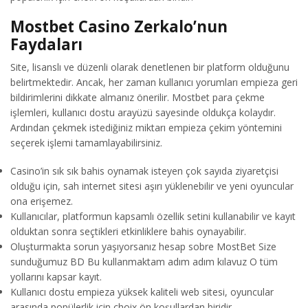
Mostbet Casino Zerkalo’nun
Faydaları
Site, lisanslı ve düzenli olarak denetlenen bir platform olduğunu
belirtmektedir. Ancak, her zaman kullanıcı yorumları empieza geri
bildirimlerini dikkate almanız önerilir. Mostbet para çekme
işlemleri, kullanıcı dostu arayüzü sayesinde oldukça kolaydır.
Ardından çekmek istediğiniz miktarı empieza çekim yöntemini
seçerek işlemi tamamlayabilirsiniz.
Casino’in sık sık bahis oynamak isteyen çok sayıda ziyaretçisi
olduğu için, sah internet sitesi aşırı yüklenebilir ve yeni oyuncular
ona erişemez.
Kullanıcılar, platformun kapsamlı özellik setini kullanabilir ve kayıt
olduktan sonra seçtikleri etkinliklere bahis oynayabilir.
Oluşturmakta sorun yaşıyorsanız hesap sobre MostBet Size
sunduğumuz BD Bu kullanmaktam adım adım kılavuz O tüm
yollarını kapsar kayıt.
Kullanıcı dostu empieza yüksek kaliteli web sitesi, oyuncular
arasında popülerlik için choix ön koşullardan biridir.