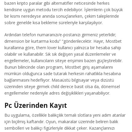
bazen kripto paralar gibi alternatifler neticesinde herkes
kendisine uygun metodu tercih edebiliyor. İşlemlerin çok büyük
bir kısmı neredeyse anında sonuçlanırken, çekim taleplerinde
sobre genelde kısa bekleme süreleriyle karşılaşılıyor.
Ardından telefon numaranızı/e-postanızı girmeniz yeterlidir;
dimension bir kurtarma kodu” “gönderilecektir. Hayır, Mostbet
kurallarına göre, them lover kullanıcı yalnızca bir hesaba sahip
olabilir ve kullanabilir. Sık sık değişen yasal düzenlemeler ve
engellemeler, kullanıcıların siteye erişimini bazen güçleştirebilir.
Bunun bilincinde olan program, Mostbet giriş aşamalarını
mümkün olduğunca sade tutarak herkesin rahatlıkla hesabına
bağlanmasını hedefliyor. Masaüstü bilgisayar veya dizüstü
üzerinden siteye girmek child derece basit olsa da, dönemsel
engellemeler nedeniyle adres değişiklikleri yaşanabiliyor.
Pc Üzerinden Kayıt
Bu uygulama, özellikle balıkçılık temalı slotlara yeni adım atanlar
için biçilmiş kaftandır. Oyun, makaralar üzerinde beliren balık
sembolleri ve balıkçı figürleriyle dikkat çeker. Kazançlarınızı