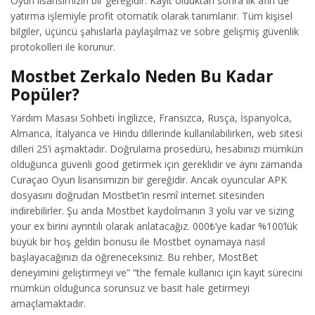
Oyun lisansımızın bir gereğidir. Kayıt olduktan sonra ilk afin de
yatırma işlemiyle profit otomatik olarak tanımlanır. Tüm kişisel
bilgiler, üçüncü şahıslarla paylaşılmaz ve sobre gelişmiş güvenlik
protokolleri ile korunur.
Mostbet Zerkalo Neden Bu Kadar
Popüler?
Yardım Masası Sohbeti İngilizce, Fransızca, Rusça, İspanyolca,
Almanca, İtalyanca ve Hindu dillerinde kullanılabilirken, web sitesi
dilleri 25’i aşmaktadır. Doğrulama prosedürü, hesabınızı mümkün
olduğunca güvenli good getirmek için gereklidir ve aynı zamanda
Curaçao Oyun lisansımızın bir gereğidir. Ancak oyuncular APK
dosyasını doğrudan Mostbet’in resmî internet sitesinden
indirebilirler. Şu anda Mostbet kaydolmanın 3 yolu var ve sizing
your ex birini ayrıntılı olarak anlatacağız. 000₺’ye kadar %100’lük
büyük bir hoş geldin bonusu ile Mostbet oynamaya nasıl
başlayacağınızı da öğreneceksiniz. Bu rehber, MostBet
deneyimini geliştirmeyi ve” “the female kullanıcı için kayıt sürecini
mümkün olduğunca sorunsuz ve basit hale getirmeyi
amaçlamaktadır.