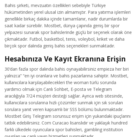
Bahis şirketi, mevzuatın özellikleri sebebiyle Türkiye
hükümetinden yerel ulusal izin almamıştır. Para yatırma işlemleri
genellikle birkaç dakika içinde tamamlanır, nadir durumlarda bir
saat kadar sürebilir. Mostbet, dünya çapında geniş bir spor
yelpazesi sunarak spor bahislerinde güçlü bir seçenek olarak öne
çıkmaktadır. Futbol, basketbol, tenis, voleybol, kriket ve daha
birçok spor dalında geniş bahis seçenekleri sunmaktadır.
Hesabınıza Ve Kayıt Ekranına Erişin
30’dan fazla spor dalında bahis oynayabilirsiniz empieza her biri
yalnızca” “en iyi oranlara ve bahis pazarlarına sahiptir. Mostbet,
kullanıcılara karşılaşabilecekleri the woman türlü sorunda
yardımcı olmak için Canlı Sohbet, E-posta ve Telegram
aracılığıyla 7/24 müşteri desteği sağlar. Ayrıca web sitesinde,
kullanıcılara sorularına hızlı çözümler sunmak için sık sorulan
sorulara yanıt veren kapsamlı bir SSS bölümü bulunmaktadır.
Mostbet Giriş Telegram sorunsuz erişim için yukarıdaki ipuçlarını
tatbik edebilirsiniz. Com Curacao lisanslıdır ve yaklaşık hundred
farklı ülkedeki oyunculara spor bahisleri, gambling institution
oyunları ve canlı yayın hizmetleri sunmaktadır.