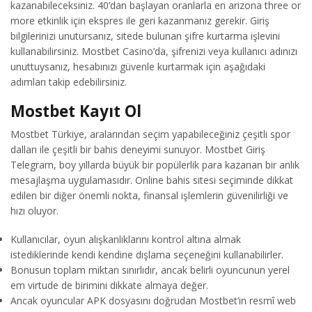
kazanabileceksiniz. 40’dan başlayan oranlarla en arizona three or
more etkinlik için ekspres ile geri kazanmanız gerekir. Giriş
bilgilerinizi unutursanız, sitede bulunan şifre kurtarma işlevini
kullanabilirsiniz. Mostbet Casino’da, şifrenizi veya kullanıcı adınızı
unuttuysanız, hesabınızı güvenle kurtarmak için aşağıdaki
adımları takip edebilirsiniz.
Mostbet Kayıt Ol
Mostbet Türkiye, aralarından seçim yapabileceğiniz çeşitli spor
dalları ile çeşitli bir bahis deneyimi sunuyor. Mostbet Giriş
Telegram, boy yıllarda büyük bir popülerlik para kazanan bir anlık
mesajlaşma uygulamasıdır. Online bahis sitesi seçiminde dikkat
edilen bir diğer önemli nokta, finansal işlemlerin güvenilirliği ve
hızı oluyor.
Kullanıcılar, oyun alışkanlıklarını kontrol altına almak
istediklerinde kendi kendine dışlama seçeneğini kullanabilirler.
Bonusun toplam miktarı sınırlıdır, ancak belirli oyuncunun yerel
em virtude de birimini dikkate almaya değer.
Ancak oyuncular APK dosyasını doğrudan Mostbet’in resmî web