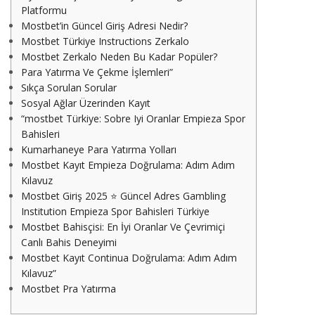
Platformu
Mostbet’in Güncel Giriş Adresi Nedir?
Mostbet Türkiye Instructions Zerkalo
Mostbet Zerkalo Neden Bu Kadar Popüler?
Para Yatırma Ve Çekme İşlemleri”
Sıkça Sorulan Sorular
Sosyal Ağlar Üzerinden Kayıt
“mostbet Türkiye: Sobre Iyi Oranlar Empieza Spor
Bahisleri
Kumarhaneye Para Yatırma Yolları
Mostbet Kayıt Empieza Doğrulama: Adım Adım
Kılavuz
Mostbet Giriş 2025 ⭐️ Güncel Adres Gambling
Institution Empieza Spor Bahisleri Türkiye
Mostbet Bahisçisi: En İyi Oranlar Ve Çevrimiçi
Canlı Bahis Deneyimi
Mostbet Kayıt Continua Doğrulama: Adım Adım
Kılavuz”
Mostbet Pra Yatırma