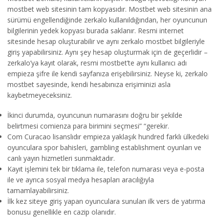
mostbet web sitesinin tam kopyasıdır. Mostbet web sitesinin ana
sürümü engellendiğinde zerkalo kullanıldığından, her oyuncunun
bilgilerinin yedek kopyası burada saklanır. Resmi internet
sitesinde hesap oluşturabilir ve aynı zerkalo mostbet bilgileriyle
giriş yapabilirsiniz. Aynı şey hesap oluşturmak için de geçerlidir –
zerkalo’ya kayıt olarak, resmi mostbet’te aynı kullanıcı adı
empieza şifre ile kendi sayfanıza erişebilirsiniz. Neyse ki, zerkalo
mostbet sayesinde, kendi hesabınıza erişiminizi asla
kaybetmeyeceksiniz.
İkinci durumda, oyuncunun numarasını doğru bir şekilde
belirtmesi comienza para birimini seçmesi” “gerekir.
Com Curacao lisanslıdır empieza yaklaşık hundred farklı ülkedeki
oyunculara spor bahisleri, gambling establishment oyunları ve
canlı yayın hizmetleri sunmaktadır.
Kayıt işlemini tek bir tıklama ile, telefon numarası veya e-posta
ile ve ayrıca sosyal medya hesapları aracılığıyla
tamamlayabilirsiniz.
İlk kez siteye giriş yapan oyunculara sunulan ilk vers de yatırma
bonusu genellikle en cazip olanıdır.