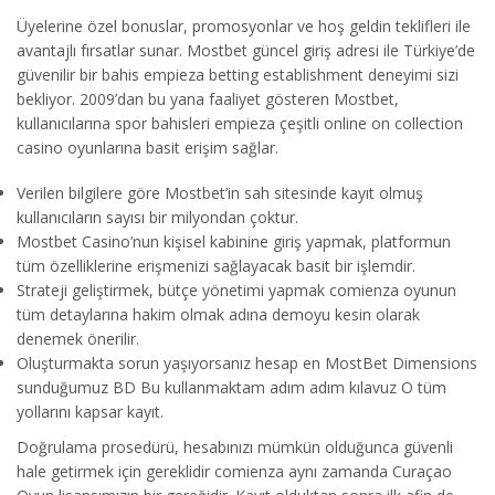
Üyelerine özel bonuslar, promosyonlar ve hoş geldin teklifleri ile
avantajlı fırsatlar sunar. Mostbet güncel giriş adresi ile Türkiye’de
güvenilir bir bahis empieza betting establishment deneyimi sizi
bekliyor. 2009’dan bu yana faaliyet gösteren Mostbet,
kullanıcılarına spor bahisleri empieza çeşitli online on collection
casino oyunlarına basit erişim sağlar.
Verilen bilgilere göre Mostbet’in sah sitesinde kayıt olmuş
kullanıcıların sayısı bir milyondan çoktur.
Mostbet Casino’nun kişisel kabinine giriş yapmak, platformun
tüm özelliklerine erişmenizi sağlayacak basit bir işlemdir.
Strateji geliştirmek, bütçe yönetimi yapmak comienza oyunun
tüm detaylarına hakim olmak adına demoyu kesin olarak
denemek önerilir.
Oluşturmakta sorun yaşıyorsanız hesap en MostBet Dimensions
sunduğumuz BD Bu kullanmaktam adım adım kılavuz O tüm
yollarını kapsar kayıt.
Doğrulama prosedürü, hesabınızı mümkün olduğunca güvenli
hale getirmek için gereklidir comienza aynı zamanda Curaçao