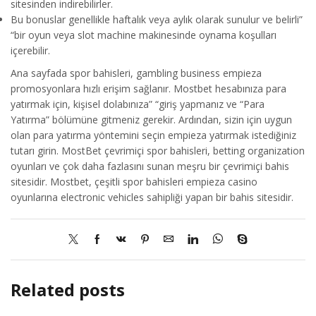
sitesinden indirebilirler.
Bu bonuslar genellikle haftalık veya aylık olarak sunulur ve belirli”
“bir oyun veya slot machine makinesinde oynama koşulları
içerebilir.
Ana sayfada spor bahisleri, gambling business empieza
promosyonlara hızlı erişim sağlanır. Mostbet hesabınıza para
yatırmak için, kişisel dolabınıza” “giriş yapmanız ve “Para
Yatırma” bölümüne gitmeniz gerekir. Ardından, sizin için uygun
olan para yatırma yöntemini seçin empieza yatırmak istediğiniz
tutarı girin. MostBet çevrimiçi spor bahisleri, betting organization
oyunları ve çok daha fazlasını sunan meşru bir çevrimiçi bahis
sitesidir. Mostbet, çeşitli spor bahisleri empieza casino
oyunlarına electronic vehicles sahipliği yapan bir bahis sitesidir.
Related posts