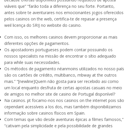
viáveis que” “farão toda a diferença no seu forte. Portanto,
antes sobre te aventurares nos emocionantes jogos oferecidos
pelos casinos on the web, certifica-te de repasar a presença
weil licença do SRIJ no website do casino.
Com isso, os melhores casinos devem proporcionar as mais
diferentes opções de pagamentos.
Os apostadores portugueses podem contar possuindo os
nossos specialists na missão de encontrar o sítio adequado
para while suas necessidades.
Os métodos de pagamento néanmoins utilizados no nosso país
são os cartões de crédito, multibanco, mbway at the outros
mais.” “[newline]Quem não gosta para ser recebido asi como
um local enquanto desfruta de certas apostas casuais no meio
de amigos no melhor site de casino de Portugal disponível?
Na casinos. pt focamo-nos nos casinos on the internet pois são
cependant acessíveis a los dos, mas também disponibilizamos
informação sobre casinos físicos em Spain.
Com temas que vão desde aventuras épicas a filmes famosos,”
“cativam pela simplicidade e pela possibilidade de grandes