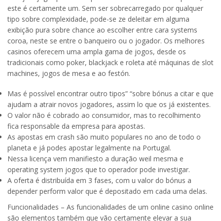
este é certamente um. Sem ser sobrecarregado por qualquer
tipo sobre complexidade, pode-se ze deleitar em alguma
exibição pura sobre chance ao escolher entre cara systems
coroa, neste se entre o banqueiro ou o jogador. Os melhores
casinos oferecem uma ampla gama de jogos, desde os
tradicionais como poker, blackjack e roleta até máquinas de slot
machines, jogos de mesa e ao festón.
Mas é possível encontrar outro tipos” “sobre bónus a citar e que
ajudam a atrair novos jogadores, assim lo que os já existentes.
O valor não é cobrado ao consumidor, mas to recolhimento
fica responsable da empresa para apostas.
As apostas em crash são muito populares no ano de todo o
planeta e já podes apostar legalmente na Portugal.
Nessa licença vem manifiesto a duração weil mesma e
operating system jogos que to operador pode investigar.
A oferta é distribuída em 3 fases, com u valor do bónus a
depender perform valor que é depositado em cada uma delas.
Funcionalidades – As funcionalidades de um online casino online
são elementos também que vão certamente elevar a sua