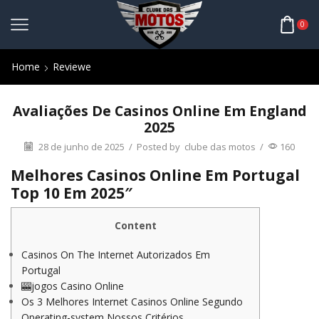
0
Home
Reviewe
Avaliações De Casinos Online Em England
2025
28 de junho de 2025
/
Posted by
clube das motos
/
160
Melhores Casinos Online Em Portugal
Top 10 Em 2025″
Content
Casinos On The Internet Autorizados Em
Portugal
🎰jogos Casino Online
Os 3 Melhores Internet Casinos Online Segundo
Operating-system Nossos Critérios