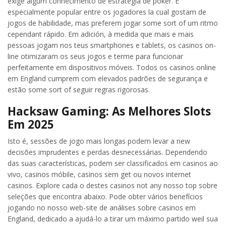
exige algum conhecimento de estratégia de poker. É
especialmente popular entre os jogadores la cual gostam de
jogos de habilidade, mas preferem jogar some sort of um ritmo
cependant rápido. Em adición, à medida que mais e mais
pessoas jogam nos teus smartphones e tablets, os casinos on-
line otimizaram os seus jogos e terme para funcionar
perfeitamente em dispositivos móveis. Todos os casinos online
em England cumprem com elevados padrões de segurança e
estão some sort of seguir regras rigorosas.
Hacksaw Gaming: As Melhores Slots
Em 2025
Isto é, sessões de jogo mais longas podem levar a new
decisões imprudentes e perdas desnecessárias. Dependendo
das suas características, podem ser classificados em casinos ao
vivo, casinos móbile, casinos sem get ou novos internet
casinos. Explore cada o destes casinos not any nosso top sobre
seleções que encontra abaixo. Pode obter vários benefícios
jogando no nosso web-site de análises sobre casinos em
England, dedicado a ajudá-lo a tirar um máximo partido weil sua