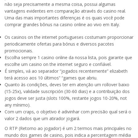
não seja precisamente a mesma coisa, possui algumas
vantagens evidentes em comparação através do casino real.
Uma das mais importantes diferenças é os quais você pode
comprar grandes bônus na casino online ao vivo em Italy.
Os casinos on the internet portugueses costumam proporcionar
periodicamente ofertas para bónus e diversos pacotes
promocionais.
Escolha sempre 1 casino online da nossa lista, pois garante que
escolhe um casino on the internet seguro e confiável.
É simples, vá ao separador “jogados recentemente” elizabeth
terá acesso aos 10 últimos” “games que abriu.
Quanto às condições, deves ter em atenção um rollover baixo
(15-25x), validade suscripción (30-60 dias) e a contribuição dos
jogos deve ser justa (slots 100%, restante jogos 10-20%, not
any mínimo).
Com um craps, o objetivo é adivinhar com precisão qual será o
valor 2 dados que um atirador jogará.
O RTP (Retorno ao jogador) é um 2 termos mais principales no
mundo dos games de casino, pois indica a percentagem média