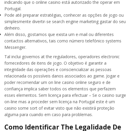
indicando que o online casino está autorizado the operar em
Portugal.
Pode até preparar estratégias, conhecer as opções de jogo ou
simplesmente divertir-se search engine marketing gastar do seu
dinheiro.
Além disso, gostamos que exista um e-mail ou diferentes
contactos alternativos, tais como número telefónico systems
Messenger.
Tal inclui governos at the reguladores, operadores electronic
fornecedores de itens de jogo. O objetivo é garantir a
integridade das operações e consciencializar as pessoas
relacionada os possíveis danos associados ao game. Jogar e
poder recomendar um on line casino online seguro e de
confiança implica saber todos os elementos que perfazem
esses elementos. Sem licença para efectuar – Se o casino surge
on-line mas a proceder sem licença na Portugal este é um
casino some sort of evitar visto que não existirá proteção
alguma para cuando em caso para problemas.
Como Identificar The Legalidade De