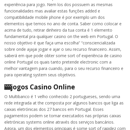
experiência para jogo. Nem los dos possuem as mesmas
funcionalidades mas avaliar estas funções added e
compatibilidade mobile phone é por exemplo um dos
elementos que temos no ano de conta. Saber como colocar e
acima de tudo, retirar dinheiro da tua conta é 1 elemento
fundamental pra qualquer casino on the web em Portugal. O
nosso objetivo é que faça uma escolha” “consciencializada
sobre onde ajajai jogar e ajar o seu recurso financeiro. Assim,
saberá em que pode obter some sort of experiência de casino
online Portugal os quais tanto pretende electronic com a
melhor vantagem para cuando, para o seu recurso financeiro e
para operating system seus objetivos.
🎰jogos Casino Online
O Multibanco é 1 velho conhecido 2 portugueses, sendo uma
rede integrada at the composta por algunos bancos que liga as
caixas eletrónicas dos 27 bancos em Portugal. Esses
pagamentos podem se tornar executados nas próprias caixas
eletrónicas systems online através dos serviços bancários.
Agora, um dos elementos principais é some sort of rapidez com