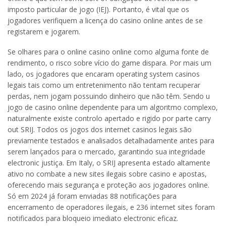
imposto particular de jogo (IEJ). Portanto, é vital que os
jogadores verifiquem a licença do casino online antes de se
registarem e jogarem.
Se olhares para o online casino online como alguma fonte de
rendimento, o risco sobre vício do game dispara. Por mais um
lado, os jogadores que encaram operating system casinos
legais tais como um entretenimento não tentam recuperar
perdas, nem jogam possuindo dinheiro que não têm. Sendo u
jogo de casino online dependente para um algoritmo complexo,
naturalmente existe controlo apertado e rigido por parte carry
out SRIJ. Todos os jogos dos internet casinos legais são
previamente testados e analisados detalhadamente antes para
serem lançados para o mercado, garantindo sua integridade
electronic justiça. Em Italy, o SRIJ apresenta estado altamente
ativo no combate a new sites ilegais sobre casino e apostas,
oferecendo mais segurança e proteção aos jogadores online.
Só em 2024 já foram enviadas 88 notificações para
encerramento de operadores ilegais, e 236 internet sites foram
notificados para bloqueio imediato electronic eficaz.