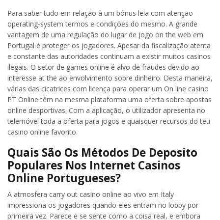
Para saber tudo em relação à um bónus leia com atenção
operating-system termos e condições do mesmo. A grande
vantagem de uma regulação do lugar de jogo on the web em
Portugal é proteger os jogadores. Apesar da fiscalização atenta
e constante das autoridades continuam a existir muitos casinos
ilegais. O setor de games online é alvo de fraudes devido ao
interesse at the ao envolvimento sobre dinheiro. Desta maneira,
várias das cicatrices com licença para operar um On line casino
PT Online têm na mesma plataforma uma oferta sobre apostas
online desportivas. Com a aplicação, o utilizador apresenta no
telemóvel toda a oferta para jogos e quaisquer recursos do teu
casino online favorito.
Quais São Os Métodos De Deposito
Populares Nos Internet Casinos
Online Portugueses?
A atmosfera carry out casino online ao vivo em Italy
impressiona os jogadores quando eles entram no lobby por
primeira vez. Parece e se sente como a coisa real, e embora