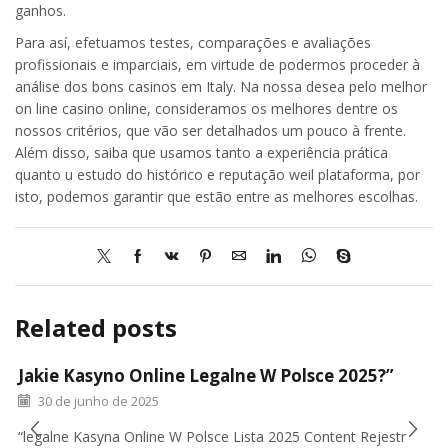
ganhos.
Para así, efetuamos testes, comparações e avaliações
profissionais e imparciais, em virtude de podermos proceder à
análise dos bons casinos em Italy. Na nossa desea pelo melhor
on line casino online, consideramos os melhores dentre os
nossos critérios, que vão ser detalhados um pouco à frente.
Além disso, saiba que usamos tanto a experiência prática
quanto u estudo do histórico e reputação weil plataforma, por
isto, podemos garantir que estão entre as melhores escolhas.
Related posts
Jakie Kasyno Online Legalne W Polsce 2025?”
30 de junho de 2025
“legalne Kasyna Online W Polsce Lista 2025 Content Rejestr