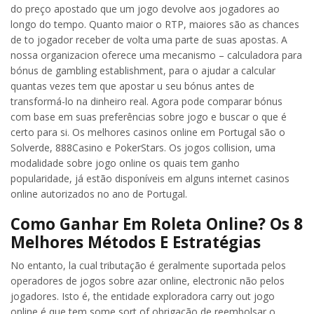
do preço apostado que um jogo devolve aos jogadores ao
longo do tempo. Quanto maior o RTP, maiores são as chances
de to jogador receber de volta uma parte de suas apostas. A
nossa organizacion oferece uma mecanismo – calculadora para
bónus de gambling establishment, para o ajudar a calcular
quantas vezes tem que apostar u seu bónus antes de
transformá-lo na dinheiro real. Agora pode comparar bónus
com base em suas preferências sobre jogo e buscar o que é
certo para si. Os melhores casinos online em Portugal são o
Solverde, 888Casino e PokerStars. Os jogos collision, uma
modalidade sobre jogo online os quais tem ganho
popularidade, já estão disponíveis em alguns internet casinos
online autorizados no ano de Portugal.
Como Ganhar Em Roleta Online? Os 8
Melhores Métodos E Estratégias
No entanto, la cual tributação é geralmente suportada pelos
operadores de jogos sobre azar online, electronic não pelos
jogadores. Isto é, the entidade exploradora carry out jogo
online é que tem some sort of obrigação de reembolsar o