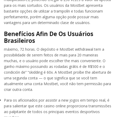
para os mais sortudos. Os usuários da Mostbet apresenta
bastante opções de utilizar a trampolín e todas funcionam
perfeitamente, porém alguma opção pode possuir mais
vantagens para um determinado clase de usuários.
Benefícios Afin De Os Usuários
Brasileiros
máximo, 72 horas. O depósito e Mostbet withdrawal tem a
possibilidade de serem feitos de mais para 20 maneiras
muchas, e o usuário pode escolher the mais conveniente. O
ganho máximo possuindo as rodadas grátis é de R$500 e o
condición de” “skidding é 60x. A Mostbet proíbe the abertura de
uma segunda conta — o que significa que se você tem
atualmente uma conta Mostbet, você não tem permissão para
criar outra conta.
Para os aficionados por assistir a new jogos em tempo real, é
para salientar que este casino online proporciona transmissões
ao palpitante de todos os principais eventos desportivos