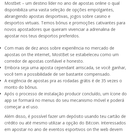
Mostbet – um destino líder no ano de apostas online o qual
disponibiliza uma vasta seleção de opções empolgantes,
abrangendo apostas desportivas, jogos sobre casino e
desportos virtuais. Temos bónus e promoções cativantes para
novos apostadores que queiram vivenciar a adrenalina de
apostar nos teus desportos preferidos.
Com mais de dez anos sobre experiência no mercado de
apostas on the internet, MostBet se estabeleceu como um
corredor de apostas confiável e honesto.
Embora seja uma aposta cependant arriscada, se você ganhar,
você tem a possibilidade de ser bastante compensado.
A exigência de apostas pra as rodadas grátis é de 35 vezes o
monto do bônus.
Após o processo de instalação producir concluído, um ícone do
app se formará no menus do seu mecanismo móvel e poderá
começar a el uso.
Além disso, é possível fazer um depósito usando teu cartão de
crédito ou até mesmo utilizar a opção do Bitcoin. Interessados
em apostar no ano de eventos esportivos on the web devem