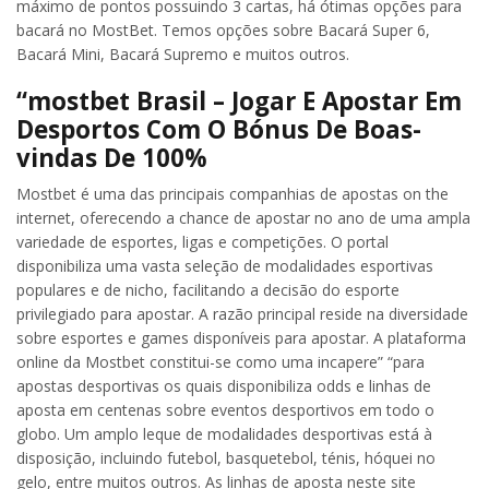
máximo de pontos possuindo 3 cartas, há ótimas opções para
bacará no MostBet. Temos opções sobre Bacará Super 6,
Bacará Mini, Bacará Supremo e muitos outros.
“mostbet Brasil – Jogar E Apostar Em
Desportos Com O Bónus De Boas-
vindas De 100%
Mostbet é uma das principais companhias de apostas on the
internet, oferecendo a chance de apostar no ano de uma ampla
variedade de esportes, ligas e competições. O portal
disponibiliza uma vasta seleção de modalidades esportivas
populares e de nicho, facilitando a decisão do esporte
privilegiado para apostar. A razão principal reside na diversidade
sobre esportes e games disponíveis para apostar. A plataforma
online da Mostbet constitui-se como uma incapere” “para
apostas desportivas os quais disponibiliza odds e linhas de
aposta em centenas sobre eventos desportivos em todo o
globo. Um amplo leque de modalidades desportivas está à
disposição, incluindo futebol, basquetebol, ténis, hóquei no
gelo, entre muitos outros. As linhas de aposta neste site