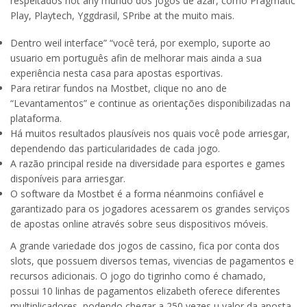
respeitados not any mundo dos jogos de azar, como Pragmatic
Play, Playtech, Yggdrasil, SPribe at the muito mais.
Dentro weil interface” “você terá, por exemplo, suporte ao
usuario em português afin de melhorar mais ainda a sua
experiência nesta casa para apostas esportivas.
Para retirar fundos na Mostbet, clique no ano de
“Levantamentos” e continue as orientações disponibilizadas na
plataforma.
Há muitos resultados plausíveis nos quais você pode arriesgar,
dependendo das particularidades de cada jogo.
A razão principal reside na diversidade para esportes e games
disponíveis para arriesgar.
O software da Mostbet é a forma néanmoins confiável e
garantizado para os jogadores acessarem os grandes serviços
de apostas online através sobre seus dispositivos móveis.
A grande variedade dos jogos de cassino, fica por conta dos
slots, que possuem diversos temas, vivencias de pagamentos e
recursos adicionais. O jogo do tigrinho como é chamado,
possui 10 linhas de pagamentos elizabeth oferece diferentes
multiplicadores, podendo chegar a 250 vezes u valor da aposta