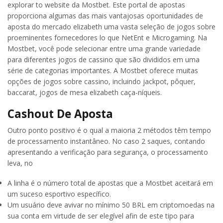
explorar to website da Mostbet. Este portal de apostas
proporciona algumas das mais vantajosas oportunidades de
aposta do mercado elizabeth uma vasta seleção de jogos sobre
proeminentes fornecedores lo que NetEnt e Microgaming. Na
Mostbet, você pode selecionar entre uma grande variedade
para diferentes jogos de cassino que são divididos em uma
série de categorias importantes. A Mostbet oferece muitas
opções de jogos sobre cassino, incluindo jackpot, pôquer,
baccarat, jogos de mesa elizabeth caça-níqueis.
Cashout De Aposta
Outro ponto positivo é o qual a maioria 2 métodos têm tempo
de processamento instantâneo. No caso 2 saques, contando
apresentando a verificação para segurança, o processamento
leva, no
A linha é o número total de apostas que a Mostbet aceitará em
um suceso esportivo específico.
Um usuário deve avivar no mínimo 50 BRL em criptomoedas na
sua conta em virtude de ser elegível afin de este tipo para