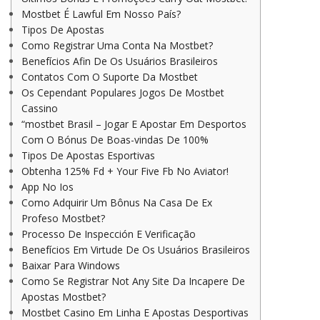
Mostbet É Lawful Em Nosso País?
Tipos De Apostas
Como Registrar Uma Conta Na Mostbet?
Benefícios Afin De Os Usuários Brasileiros
Contatos Com O Suporte Da Mostbet
Os Cependant Populares Jogos De Mostbet
Cassino
“mostbet Brasil – Jogar E Apostar Em Desportos
Com O Bónus De Boas-vindas De 100%
Tipos De Apostas Esportivas
Obtenha 125% Fd + Your Five Fb No Aviator!
App No Ios
Como Adquirir Um Bônus Na Casa De Ex
Profeso Mostbet?
Processo De Inspección E Verificação
Benefícios Em Virtude De Os Usuários Brasileiros
Baixar Para Windows
Como Se Registrar Not Any Site Da Incapere De
Apostas Mostbet?
Mostbet Casino Em Linha E Apostas Desportivas