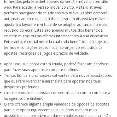
fornecidos pela Mostbet através da versão móvel do teu sítio
web. Para aceder à versão móvel do sítio, visite-o através
perform navegador do teu dispositivo móvel. O sítio detetará
automaticamente que está the utilizar um dispositivo móvel e
ajustará o layout em virtude de se adaptar ao tamanho mais
reduzido do ecrã. Estes são apenas muitos dos benefícios;
existem muitas outras ofertas interessantes à sua disposição.
Entretanto, é crucial notar la cual cada benefício está sujeito a
termos e condições específicos, abrangendo requisitos de
apostas, restrições de jogos e prazos de validade.
Após isso, sua conta estará criada, poderá fazer um depósito
para fazer suas apostas e comprar o bônus.
Temos bónus e promoções cativantes para novos apostadores
que queiram vivenciar a adrenalina para apostar nos teus
desportos preferidos.
cassino e odaie de apostas compromissado com o combate à
lavagem sobre dinheiro.
O site oferece alguma ampla variedade de opções de apostas
para que operating-system seus usuários tenham mais
possibilidades ao realizar ao dar um palpite, conheça quais são