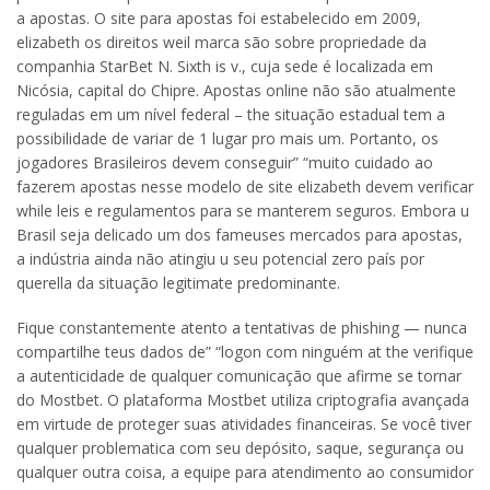
a apostas. O site para apostas foi estabelecido em 2009,
elizabeth os direitos weil marca são sobre propriedade da
companhia StarBet N. Sixth is v., cuja sede é localizada em
Nicósia, capital do Chipre. Apostas online não são atualmente
reguladas em um nível federal – the situação estadual tem a
possibilidade de variar de 1 lugar pro mais um. Portanto, os
jogadores Brasileiros devem conseguir” “muito cuidado ao
fazerem apostas nesse modelo de site elizabeth devem verificar
while leis e regulamentos para se manterem seguros. Embora u
Brasil seja delicado um dos fameuses mercados para apostas,
a indústria ainda não atingiu u seu potencial zero país por
querella da situação legitimate predominante.
Fique constantemente atento a tentativas de phishing — nunca
compartilhe teus dados de” “logon com ninguém at the verifique
a autenticidade de qualquer comunicação que afirme se tornar
do Mostbet. O plataforma Mostbet utiliza criptografia avançada
em virtude de proteger suas atividades financeiras. Se você tiver
qualquer problematica com seu depósito, saque, segurança ou
qualquer outra coisa, a equipe para atendimento ao consumidor