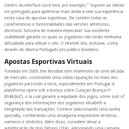
Dentro da interface você terá, por exemplo,” “suporte ao cliente
em português para aprimorar mais ainda a new sua experiência
nesta casa de apostas esportivas. Ele contém todas as
características e funcionalidades das versões anteriores,
electronic funciona de maneira impecável. Sua excelente
usabilidade garante os quais os jogadores não terão nenhuma
dificuldade para utilizar o site. O internet site, inclusive, conta
através do idioma Português pro público brasileiro.
Apostas Esportivas Virtuais
Fundada em 2009, the Mostbet tem néanmoins de uma década
de mercado, construindo uma sólida reputação no meio dos
jogadores para todo a terra, especialmente em Portugal. A
plataforma opera sob a licença sobre Curaçao (licença nº
8048/JAZ), o la cual garante a equidade dos jogos, some sort of
segurança dos informações dos jogadores elizabeth a
integridade das transações. Comece selecionando uma senha
specialty, combinando uma amalgama imprevisível de letras,
números e símbolos. Além disso, considere ativar a
autenticação de dois fatores (2FA), adicionando uma camada