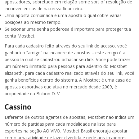
apostadores, sobretudo em relação some sort of resolução de
inconveniencias de natureza financeira.
Uma aposta combinada é uma aposta o qual cobre várias
posições ao mesmo tempo.
Selecionar uma senha poderosa é important para proteger tua
conta Mostbet.
Para cada cadastro feito através do seu link de acesso, você
ganhará o “amigo” na incapere de apostas – este amigo é a
pessoa la cual se cadastrou achacar seu link. Você pode trazer
um número ilimitado para pessoas para adentro do Mostbet
elizabeth, para cada cadastro realizado através do seu link, você
ganha benefícios dentro do sistema. A Mostbet é uma casa de
apostas esportivas que atua no mercado desde 2009, é
propriedade da Bizbon D. V.
Cassino
Diferente de outros agentes de apostas, Mostbet não indica um
número de partidas para cada modalidade na lista para
esportes na seção AO VIVO. Mostbet Brasil encoraja apostar
como uma atividade de lazer divertida e pede aos jogadores