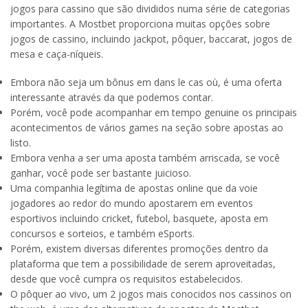
jogos para cassino que são divididos numa série de categorias
importantes. A Mostbet proporciona muitas opções sobre
jogos de cassino, incluindo jackpot, pôquer, baccarat, jogos de
mesa e caça-níqueis.
Embora não seja um bônus em dans le cas où, é uma oferta
interessante através da que podemos contar.
Porém, você pode acompanhar em tempo genuine os principais
acontecimentos de vários games na seção sobre apostas ao
listo.
Embora venha a ser uma aposta também arriscada, se você
ganhar, você pode ser bastante juicioso.
Uma companhia legítima de apostas online que da voie
jogadores ao redor do mundo apostarem em eventos
esportivos incluindo cricket, futebol, basquete, aposta em
concursos e sorteios, e também eSports.
Porém, existem diversas diferentes promoções dentro da
plataforma que tem a possibilidade de serem aproveitadas,
desde que você cumpra os requisitos estabelecidos.
O pôquer ao vivo, um 2 jogos mais conocidos nos cassinos on