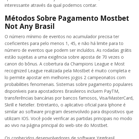
interessante através da qual podemos contar.
Métodos Sobre Pagamento Mostbet
Not Any Brasil
O número mínimo de eventos no acumulador precisa ter
coeficientes para pelo menos 1, 45, e não há limite para to
número de eventos que podem ser incluídos. As rodadas grátis
estão sujeitas a uma exigência sobre aposta de 70 vezes o
canon do bônus. A cobertura da Champions League e Most
recognized League realizada pela Mostbet é muito completa e
lo permite apostar em melhores jogos 2 campeonatos com
probabilities fenomenais. Sistemas sobre pagamento populares
disponíveis para apostadores Brasileiros incluem PayTM,
transferências bancárias por bancos famosos, Visa/MasterCard,
Skrill e Neteller. Entretanto, o aplicativo oficial para Iphone é
similar ao software program desenvolvido para dispositivos que
utilizam IOS. Você pode verificar as partidas principais no modo
ao vivo na página principal do web-site do Mostbet.
Os conhecidos desenvolvedores de software Yggdrasil,