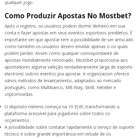
qualquer jogo.
Como Produzir Apostas No Mostbet?
Após o registro, os usuários podem dormir dinheiro em sua
conta e fazer apostas em seus eventos esportivos prediletos. É
importante ver que apostar tem a possibilidade de ser arriscado
como também os usuários devem envidar apenas o os quais
podem perder. Assim como qualquer correspondante de
apostas mundialmente renomado, MostBet proporciona aos
apostadores alguma seleção verdadeiramente larga de esporte
electronic outros eventos pra apostar. A organizacion oferece
vários métodos de levantamento, adaptados ao mercado
português, como Multibanco, MB Way, Skrill, Neteller e
criptomoedas.
O depósito mínimo começa na 10 EUR, transformando a
plataforma acessível para jogadores sobre todos os
orçamentos.
A possibilidade sobre contatar rapidamente u serviço de suporte
técnico é sobre grande importância em virtude de os