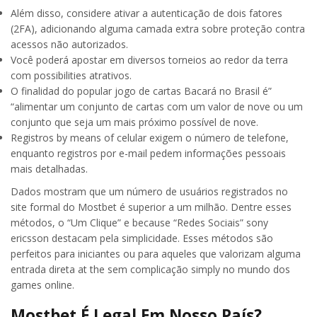
Além disso, considere ativar a autenticação de dois fatores
(2FA), adicionando alguma camada extra sobre proteção contra
acessos não autorizados.
Você poderá apostar em diversos torneios ao redor da terra
com possibilities atrativos.
O finalidad do popular jogo de cartas Bacará no Brasil é”
“alimentar um conjunto de cartas com um valor de nove ou um
conjunto que seja um mais próximo possível de nove.
Registros by means of celular exigem o número de telefone,
enquanto registros por e-mail pedem informações pessoais
mais detalhadas.
Dados mostram que um número de usuários registrados no
site formal do Mostbet é superior a um milhão. Dentre esses
métodos, o “Um Clique” e because “Redes Sociais” sony
ericsson destacam pela simplicidade. Esses métodos são
perfeitos para iniciantes ou para aqueles que valorizam alguma
entrada direta at the sem complicação simply no mundo dos
games online.
Mostbet É Legal Em Nosso País?