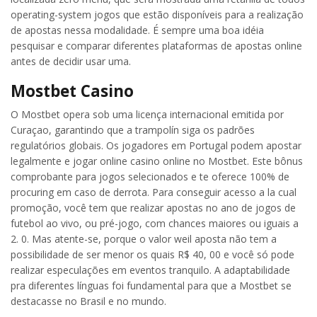
operating-system jogos que estão disponíveis para a realização
de apostas nessa modalidade. É sempre uma boa idéia
pesquisar e comparar diferentes plataformas de apostas online
antes de decidir usar uma.
Mostbet Casino
O Mostbet opera sob uma licença internacional emitida por
Curaçao, garantindo que a trampolín siga os padrões
regulatórios globais. Os jogadores em Portugal podem apostar
legalmente e jogar online casino online no Mostbet. Este bônus
comprobante para jogos selecionados e te oferece 100% de
procuring em caso de derrota. Para conseguir acesso a la cual
promoção, você tem que realizar apostas no ano de jogos de
futebol ao vivo, ou pré-jogo, com chances maiores ou iguais a
2. 0. Mas atente-se, porque o valor weil aposta não tem a
possibilidade de ser menor os quais R$ 40, 00 e você só pode
realizar especulações em eventos tranquilo. A adaptabilidade
pra diferentes línguas foi fundamental para que a Mostbet se
destacasse no Brasil e no mundo.