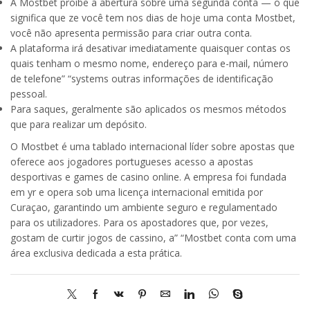
A Mostbet proíbe a abertura sobre uma segunda conta — o que
significa que ze você tem nos dias de hoje uma conta Mostbet,
você não apresenta permissão para criar outra conta.
A plataforma irá desativar imediatamente quaisquer contas os
quais tenham o mesmo nome, endereço para e-mail, número
de telefone” “systems outras informações de identificação
pessoal.
Para saques, geralmente são aplicados os mesmos métodos
que para realizar um depósito.
O Mostbet é uma tablado internacional líder sobre apostas que
oferece aos jogadores portugueses acesso a apostas
desportivas e games de casino online. A empresa foi fundada
em yr e opera sob uma licença internacional emitida por
Curaçao, garantindo um ambiente seguro e regulamentado
para os utilizadores. Para os apostadores que, por vezes,
gostam de curtir jogos de cassino, a” “Mostbet conta com uma
área exclusiva dedicada a esta prática.