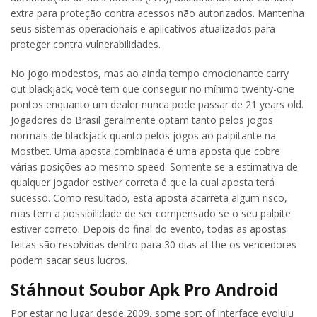
extra para proteção contra acessos não autorizados. Mantenha
seus sistemas operacionais e aplicativos atualizados para
proteger contra vulnerabilidades.
No jogo modestos, mas ao ainda tempo emocionante carry
out blackjack, você tem que conseguir no mínimo twenty-one
pontos enquanto um dealer nunca pode passar de 21 years old.
Jogadores do Brasil geralmente optam tanto pelos jogos
normais de blackjack quanto pelos jogos ao palpitante na
Mostbet. Uma aposta combinada é uma aposta que cobre
várias posições ao mesmo speed. Somente se a estimativa de
qualquer jogador estiver correta é que la cual aposta terá
sucesso. Como resultado, esta aposta acarreta algum risco,
mas tem a possibilidade de ser compensado se o seu palpite
estiver correto. Depois do final do evento, todas as apostas
feitas são resolvidas dentro para 30 dias at the os vencedores
podem sacar seus lucros.
Stáhnout Soubor Apk Pro Android
Por estar no lugar desde 2009, some sort of interface evoluiu