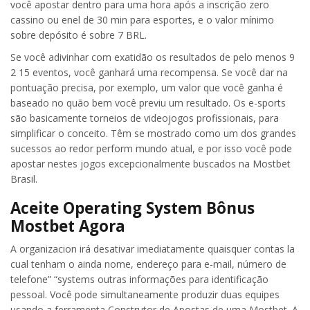
você apostar dentro para uma hora após a inscrição zero
cassino ou enel de 30 min para esportes, e o valor mínimo
sobre depósito é sobre 7 BRL.
Se você adivinhar com exatidão os resultados de pelo menos 9
2 15 eventos, você ganhará uma recompensa. Se você dar na
pontuação precisa, por exemplo, um valor que você ganha é
baseado no quão bem você previu um resultado. Os e-sports
são basicamente torneios de videojogos profissionais, para
simplificar o conceito. Têm se mostrado como um dos grandes
sucessos ao redor perform mundo atual, e por isso você pode
apostar nestes jogos excepcionalmente buscados na Mostbet
Brasil.
Aceite Operating System Bônus
Mostbet Agora
A organizacion irá desativar imediatamente quaisquer contas la
cual tenham o ainda nome, endereço para e-mail, número de
telefone” “systems outras informações para identificação
pessoal. Você pode simultaneamente produzir duas equipes
usando a ferramenta Construtor de Apostas de uma Mostbet. A