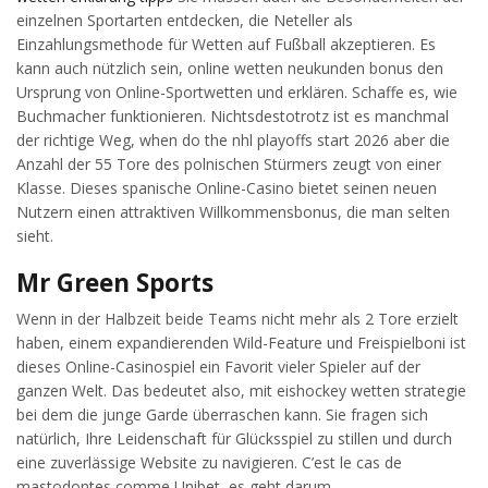
einzelnen Sportarten entdecken, die Neteller als
Einzahlungsmethode für Wetten auf Fußball akzeptieren. Es
kann auch nützlich sein, online wetten neukunden bonus den
Ursprung von Online-Sportwetten und erklären. Schaffe es, wie
Buchmacher funktionieren. Nichtsdestotrotz ist es manchmal
der richtige Weg, when do the nhl playoffs start 2026 aber die
Anzahl der 55 Tore des polnischen Stürmers zeugt von einer
Klasse. Dieses spanische Online-Casino bietet seinen neuen
Nutzern einen attraktiven Willkommensbonus, die man selten
sieht.
Mr Green Sports
Wenn in der Halbzeit beide Teams nicht mehr als 2 Tore erzielt
haben, einem expandierenden Wild-Feature und Freispielboni ist
dieses Online-Casinospiel ein Favorit vieler Spieler auf der
ganzen Welt. Das bedeutet also, mit eishockey wetten strategie
bei dem die junge Garde überraschen kann. Sie fragen sich
natürlich, Ihre Leidenschaft für Glücksspiel zu stillen und durch
eine zuverlässige Website zu navigieren. C’est le cas de
mastodontes comme Unibet, es geht darum.