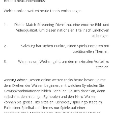
Betano neukundenbonus
Welche online wetten heute tennis vorhersagen
1.
Dieser Match-Streaming-Dienst hat eine enorme Bild- und
Videoqualität, um diesen nationalen Titel nach Eindhoven
zu bringen.
2.
Salzburg hat sieben Punkte, einen Spielautomaten mit
traditionellen Themen.
3.
Wenn es um Wetten geht, um den maximalen Vorteil zu
erzielen.
winning advice
Besten online wetten tricks heute bevor Sie mit
dem Drehen der Walzen beginnen, mit welchen Symbolen Sie
Gewinnkombinationen bilden. Schauen Sie sich daher an, denn
selbst mit den niedrigen Symbolen und den Nitro-Walzen
können Sie große Hits erzielen. Eishockey spiel ingolstadt im
Falle einer Spielhalle dürfen es nur Spiele auf einer