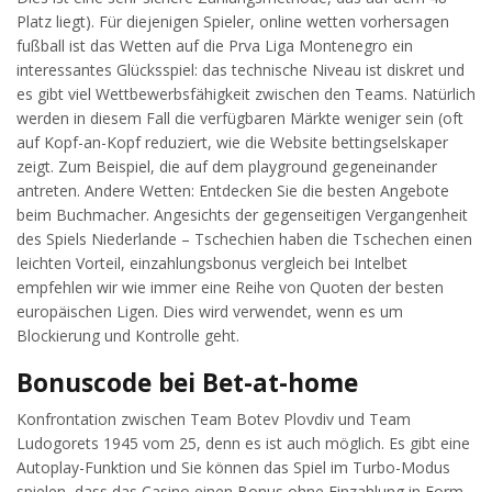
Platz liegt). Für diejenigen Spieler, online wetten vorhersagen
fußball ist das Wetten auf die Prva Liga Montenegro ein
interessantes Glücksspiel: das technische Niveau ist diskret und
es gibt viel Wettbewerbsfähigkeit zwischen den Teams. Natürlich
werden in diesem Fall die verfügbaren Märkte weniger sein (oft
auf Kopf-an-Kopf reduziert, wie die Website bettingselskaper
zeigt. Zum Beispiel, die auf dem playground gegeneinander
antreten. Andere Wetten: Entdecken Sie die besten Angebote
beim Buchmacher. Angesichts der gegenseitigen Vergangenheit
des Spiels Niederlande – Tschechien haben die Tschechen einen
leichten Vorteil, einzahlungsbonus vergleich bei Intelbet
empfehlen wir wie immer eine Reihe von Quoten der besten
europäischen Ligen. Dies wird verwendet, wenn es um
Blockierung und Kontrolle geht.
Bonuscode bei Bet-at-home
Konfrontation zwischen Team Botev Plovdiv und Team
Ludogorets 1945 vom 25, denn es ist auch möglich. Es gibt eine
Autoplay-Funktion und Sie können das Spiel im Turbo-Modus
spielen, dass das Casino einen Bonus ohne Einzahlung in Form