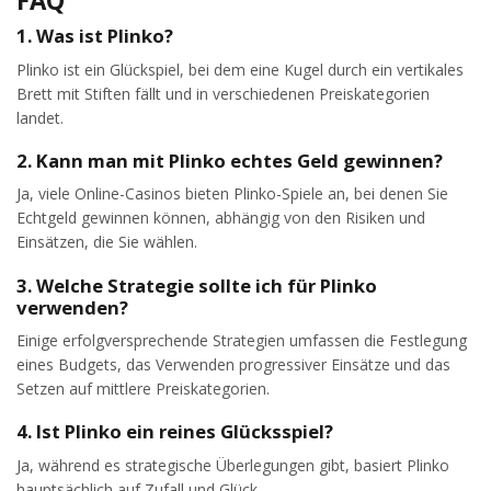
FAQ
1. Was ist Plinko?
Plinko ist ein Glückspiel, bei dem eine Kugel durch ein vertikales
Brett mit Stiften fällt und in verschiedenen Preiskategorien
landet.
2. Kann man mit Plinko echtes Geld gewinnen?
Ja, viele Online-Casinos bieten Plinko-Spiele an, bei denen Sie
Echtgeld gewinnen können, abhängig von den Risiken und
Einsätzen, die Sie wählen.
3. Welche Strategie sollte ich für Plinko
verwenden?
Einige erfolgversprechende Strategien umfassen die Festlegung
eines Budgets, das Verwenden progressiver Einsätze und das
Setzen auf mittlere Preiskategorien.
4. Ist Plinko ein reines Glücksspiel?
Ja, während es strategische Überlegungen gibt, basiert Plinko
hauptsächlich auf Zufall und Glück.