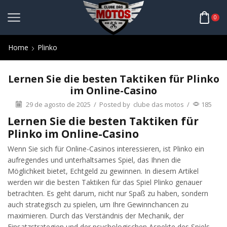
0
Home
Plinko
Lernen Sie die besten Taktiken für Plinko
im Online-Casino
29 de agosto de 2025
/
Posted by
clube das motos
/
185
Lernen Sie die besten Taktiken für
Plinko im Online-Casino
Wenn Sie sich für Online-Casinos interessieren, ist Plinko ein
aufregendes und unterhaltsames Spiel, das Ihnen die
Möglichkeit bietet, Echtgeld zu gewinnen. In diesem Artikel
werden wir die besten Taktiken für das Spiel Plinko genauer
betrachten. Es geht darum, nicht nur Spaß zu haben, sondern
auch strategisch zu spielen, um Ihre Gewinnchancen zu
maximieren. Durch das Verständnis der Mechanik, der
Einsatzstrategien und der psychologischen Aspekte des Spiels