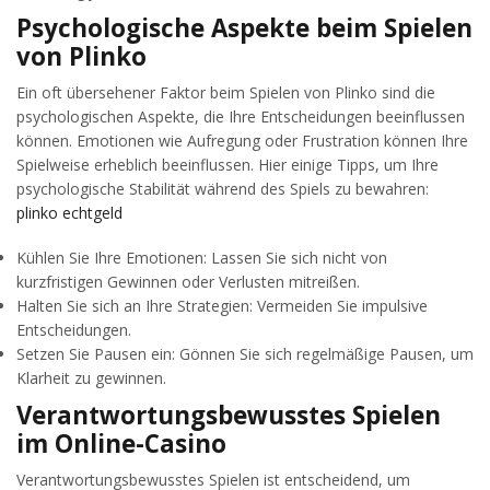
Psychologische Aspekte beim Spielen
von Plinko
Ein oft übersehener Faktor beim Spielen von Plinko sind die
psychologischen Aspekte, die Ihre Entscheidungen beeinflussen
können. Emotionen wie Aufregung oder Frustration können Ihre
Spielweise erheblich beeinflussen. Hier einige Tipps, um Ihre
psychologische Stabilität während des Spiels zu bewahren:
plinko echtgeld
Kühlen Sie Ihre Emotionen: Lassen Sie sich nicht von
kurzfristigen Gewinnen oder Verlusten mitreißen.
Halten Sie sich an Ihre Strategien: Vermeiden Sie impulsive
Entscheidungen.
Setzen Sie Pausen ein: Gönnen Sie sich regelmäßige Pausen, um
Klarheit zu gewinnen.
Verantwortungsbewusstes Spielen
im Online-Casino
Verantwortungsbewusstes Spielen ist entscheidend, um