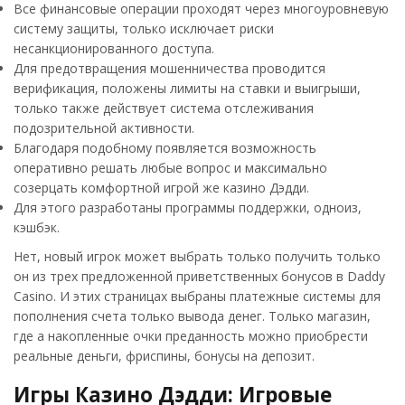
Все финансовые операции проходят через многоуровневую
систему защиты, только исключает риски
несанкционированного доступа.
Для предотвращения мошенничества проводится
верификация, положены лимиты на ставки и выигрыши,
только также действует система отслеживания
подозрительной активности.
Благодаря подобному появляется возможность
оперативно решать любые вопрос и максимально
созерцать комфортной игрой же казино Дэдди.
Для этого разработаны программы поддержки, одноиз,
кэшбэк.
Нет, новый игрок может выбрать только получить только
он из трех предложенной приветственных бонусов в Daddy
Casino. И этих страницах выбраны платежные системы для
пополнения счета только вывода денег. Только магазин,
где а накопленные очки преданность можно приобрести
реальные деньги, фриспины, бонусы на депозит.
Игры Казино Дэдди: Игровые