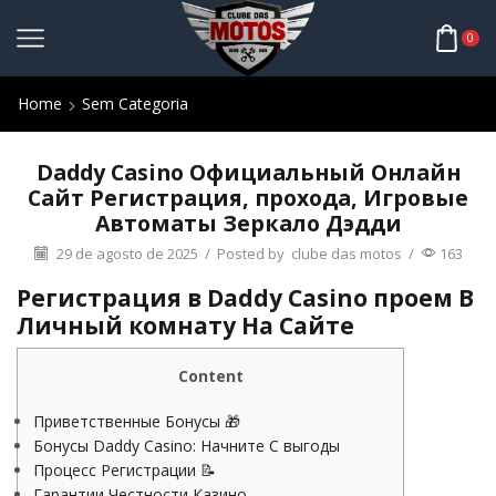
0
Home
Sem Categoria
Daddy Casino Официальный Онлайн
Сайт Регистрация, прохода, Игровые
Автоматы Зеркало Дэдди
29 de agosto de 2025
/
Posted by
clube das motos
/
163
Регистрация в Daddy Casino проем В
Личный комнату На Сайте
Content
Приветственные Бонусы 🎁
Бонусы Daddy Casino: Начните С выгоды
Процесс Регистрации 📝
Гарантии Честности Казино