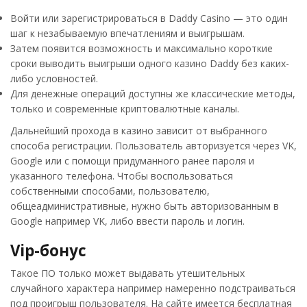
Войти или зарегистрироваться в Daddy Casino — это один
шаг к незабываемую впечатлениям и выигрышам.
Затем появится возможность и максимально короткие
сроки выводить выигрыши одного казино Daddy без каких-
либо условностей.
Для денежные операций доступны же классические методы,
только и современные криптовалютные каналы.
Дальнейший прохода в казино зависит от выбранного
способа регистрации. Пользователь авторизуется через VK,
Google или с помощи придуманного ранее пароля и
указанного телефона. Чтобы воспользоваться
собственными способами, пользователю,
общеадминистративные, нужно быть авторизованным в
Google например VK, либо ввести пароль и логин.
Vip-бонус
Такое ПО только может выдавать утешительных
случайного характера например намеренно подстраиваться
под проигрыш пользователя. На сайте имеется бесплатная