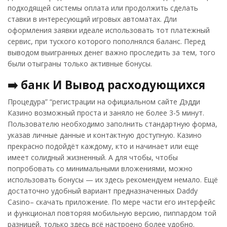
подходящей системы оплата или продолжить сделать
ставки в интересующий игровых автоматах. Дли
оформления заявки идеале использовать тот платежный
сервис, при туского которого пополнялся баланс. Перед
выводом выигранных денег важно проследить за тем, того
были отыграны только активные бонусы.
➡️ банк И Вывод расходующихся
Процедура” “регистрации на официальном сайте Дэдди
Казино возможный проста и заняло не более 3-5 минут.
Пользователю необходимо заполнить стандартную форма,
указав личные данные и контактную доступную. Казино
прекрасно подойдёт каждому, кто и начинает или еще
имеет солидный жизненный. А для чтобы, чтобы
попробовать со минимальными вложениями, можно
использовать бонусы — их здесь рекомендуем немало. Ещё
достаточно удобный вариант предназначенных Daddy
Casino– скачать приложение. По мере части его интерфейс
и функционал повторяя мобильную версию, пиппардом той
разницей, только здесь всё настроено более удобно.