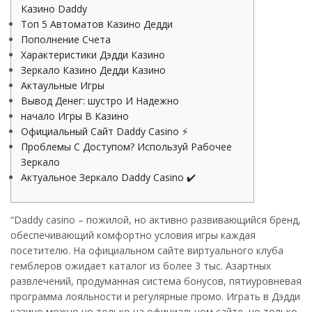
Казино Daddy
Топ 5 Автоматов Казино Дедди
Пополнение Счета
Характеристики Дэдди Казино
Зеркало Казино Дедди Казино
Актаульные Игры
Вывод Денег: шустро И Надежно
начало Игры В Казино
Официальный Сайт Daddy Casino ⚡️
Проблемы С Доступом? Используй Рабочее
Зеркало
Актуальное Зеркало Daddy Casino ✔️
“Daddy casino – пожилой, но активно развивающийся бренд,
обеспечивающий комфортно условия игры каждая
посетителю. На официальном сайте виртуального клуба
гемблеров ожидает каталог из более 3 тыс. Азартных
развлечений, продуманная система бонусов, пятиуровневая
программа лояльности и регулярные промо. Играть в Дэдди
казино можно но только на официальном сайте, но только