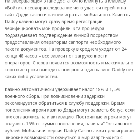
На завершающем этапе достаточно кликнуть а клавишу
«Войти», псевдорасследование чего удастся перейти на
сайт Дэдди casino и начнем играть с мобильного. Клиенты
Daddy казино могут сразу время регистрации
верифицировать мой профиль. Эта процедура
подразумевает подтверждение личной посредством
предоставления операторам саппорта необходимого
пакета документов. На проверку в среднем уходит от 24
конца 48 часов – все зависит от загруженности
операторов. Сперва появится возможность и максимально
короткие сроки выводить выигрыши один казино Daddy нет
каких-либо условностей.
Казино автоматически удерживает налог 18% и 1, 5%
военного сбора. При возникновении задержки
рекомендуется обратиться в службу поддержки. Время
пополнения игроки казино Дэдди могут заиметь бонус, если
них согласились на и активацию. Постоянные игроки могут
получить 15% от суммы пополнения, начиная” “остального
рублей. Мобильная версия Daddy Casino лежит для игроков
широкие возможности окунуться а мир азартных игр с