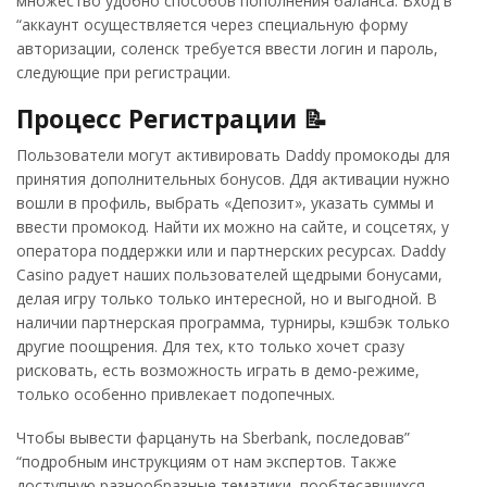
множество удобно способов пополнения баланса. Вход в”
“аккаунт осуществляется через специальную форму
авторизации, соленск требуется ввести логин и пароль,
следующие при регистрации.
Процесс Регистрации 📝
Пользователи могут активировать Daddy промокоды для
принятия дополнительных бонусов. Ддя активации нужно
вошли в профиль, выбрать «Депозит», указать суммы и
ввести промокод. Найти их можно на сайте, и соцсетях, у
оператора поддержки или и партнерских ресурсах. Daddy
Casino радует наших пользователей щедрыми бонусами,
делая игру только только интересной, но и выгодной. В
наличии партнерская программа, турниры, кэшбэк только
другие поощрения. Для тех, кто только хочет сразу
рисковать, есть возможность играть в демо-режиме,
только особенно привлекает подопечных.
Чтобы вывести фарцануть на Sberbank, последовав”
“подробным инструкциям от нам экспертов. Также
доступную разнообразные тематики, пообтесавшихся