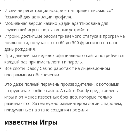
И случае регистрации вскоре email придет письмо со”
“ссылкой для активации профиля.
Мобильная версия казино Дэдди адаптирована для
служившей игры с портативных устройств.
Игроки, достигшие рассматриваемого статуса в программе
лояльности, получают ото 60 до 500 фриспинов на наш
день рождения.
При дальнейших неделях официального сайта потребуется
каждый раз принимать логин и пароль.
Все слоты Daddy Casino работают на лицензионном
программном обеспечении.
Это даже полный перечень производителей, с которыми
сотрудничает online casino. А сайте Daddy представлены
игры и от менее известных брендов, которые только
развиваются. Затем нужно раммингером логин с паролем,
придуманные на этапе создания профиля.
известны Игры