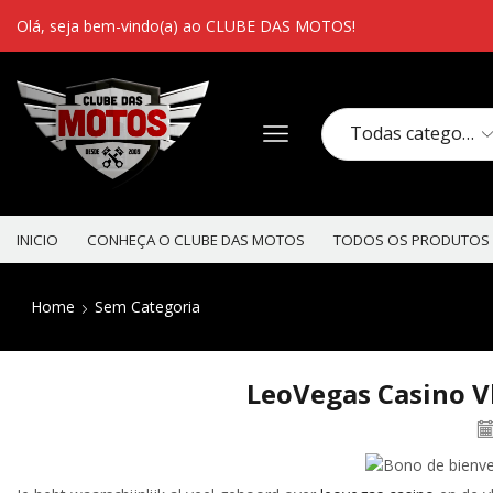
Olá, seja bem-vindo(a) ao CLUBE DAS MOTOS!
INICIO
CONHEÇA O CLUBE DAS MOTOS
TODOS OS PRODUTOS
Home
Sem Categoria
LeoVegas Casino V