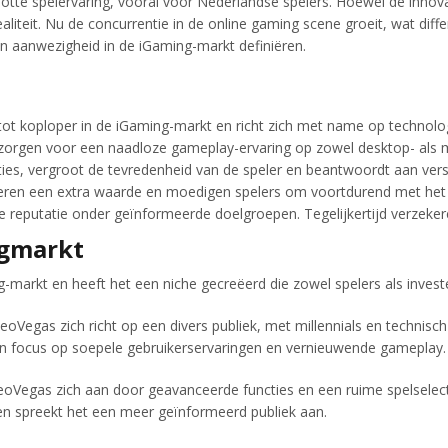
otte spelervaring, vooral voor Nederlandse spelers. Hoewel de innovat
iteit. Nu de concurrentie in de online gaming scene groeit, wat dif
n aanwezigheid in de iGaming-markt definiëren.
 tot koploper in de iGaming-markt en richt zich met name op technolog
p zorgen voor een naadloze gameplay-ervaring op zowel desktop- als 
-opties, vergroot de tevredenheid van de speler en beantwoordt aan ver
en een extra waarde en moedigen spelers om voortdurend met het pl
e reputatie onder geïnformeerde doelgroepen. Tegelijkertijd verzeke
ngmarkt
-markt en heeft het een niche gecreëerd die zowel spelers als invest
eoVegas zich richt op een divers publiek, met millennials en technis
een focus op soepele gebruikerservaringen en vernieuwende gameplay.
gas zich aan door geavanceerde functies en een ruime spelselectie 
n spreekt het een meer geïnformeerd publiek aan.