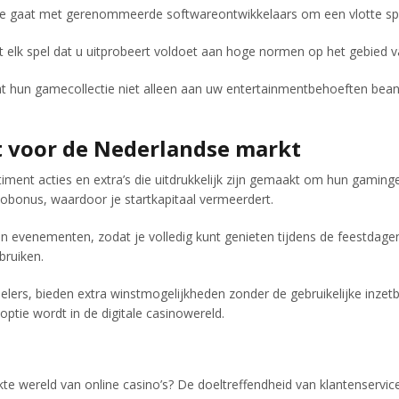
n zee gaat met gerenommeerde softwareontwikkelaars om een vlotte spe
t elk spel dat u uitprobeert voldoet aan hoge normen op het gebied 
 hun gamecollectie niet alleen aan uw entertainmentbehoeften bean
 voor de Nederlandse markt
iment acties en extra’s die uitdrukkelijk zijn gemaakt om hun gaming
obonus, waardoor je startkapitaal vermeerdert.
n en evenementen, zodat je volledig kunt genieten tijdens de feestdage
bruiken.
pelers, bieden extra winstmogelijkheden zonder de gebruikelijke inze
tie wordt in de digitale casinowereld.
rekte wereld van online casino’s? De doeltreffendheid van klantenserv