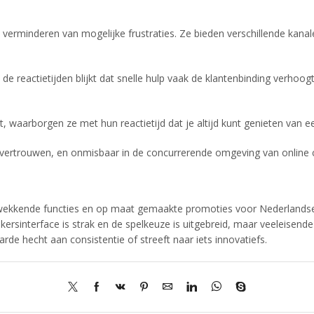
t verminderen van mogelijke frustraties. Ze bieden verschillende kana
e reactietijden blijkt dat snelle hulp vaak de klantenbinding verhoog
aarborgen ze met hun reactietijd dat je altijd kunt genieten van een
r vertrouwen, en onmisbaar in de concurrerende omgeving van online c
ekkende functies en op maat gemaakte promoties voor Nederlandse sp
rsinterface is strak en de spelkeuze is uitgebreid, maar veeleisend
arde hecht aan consistentie of streeft naar iets innovatiefs.