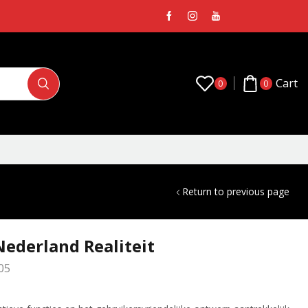
Cart
0
0
Return to previous page
ederland Realiteit
05