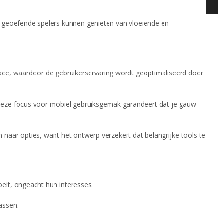
s geoefende spelers kunnen genieten van vloeiende en
face, waardoor de gebruikerservaring wordt geoptimaliseerd door
s. Deze focus voor mobiel gebruiksgemak garandeert dat je gauw
n naar opties, want het ontwerp verzekert dat belangrijke tools te
oeit, ongeacht hun interesses.
assen.