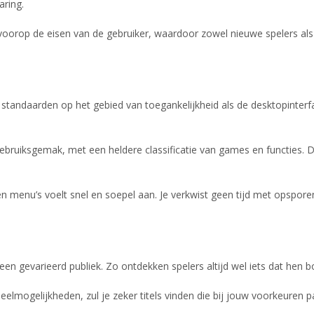
aring.
s voorop de eisen van de gebruiker, waardoor zowel nieuwe spelers al
standaarden op het gebied van toegankelijkheid als de desktopinter
an gebruiksgemak, met een heldere classificatie van games en functie
en menu’s voelt snel en soepel aan. Je verkwist geen tijd met opspore
n gevarieerd publiek. Zo ontdekken spelers altijd wel iets dat hen b
eelmogelijkheden, zul je zeker titels vinden die bij jouw voorkeuren p