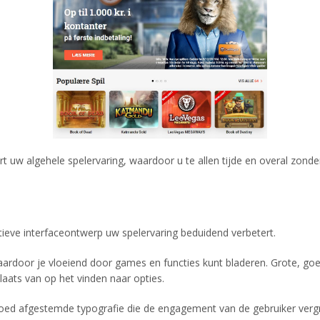
rt uw algehele spelervaring, waardoor u te allen tijde en overal zond
tieve interfaceontwerp uw spelervaring beduidend verbetert.
waardoor je vloeiend door games en functies kunt bladeren. Grote, g
aats van op het vinden naar opties.
oed afgestemde typografie die de engagement van de gebruiker vergrot