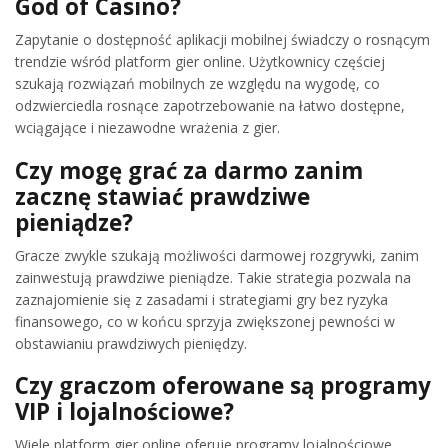
God of Casino?
Zapytanie o dostępność aplikacji mobilnej świadczy o rosnącym
trendzie wśród platform gier online. Użytkownicy częściej
szukają rozwiązań mobilnych ze względu na wygodę, co
odzwierciedla rosnące zapotrzebowanie na łatwo dostępne,
wciągające i niezawodne wrażenia z gier.
Czy mogę grać za darmo zanim
zacznę stawiać prawdziwe
pieniądze?
Gracze zwykle szukają możliwości darmowej rozgrywki, zanim
zainwestują prawdziwe pieniądze. Takie strategia pozwala na
zaznajomienie się z zasadami i strategiami gry bez ryzyka
finansowego, co w końcu sprzyja zwiększonej pewności w
obstawianiu prawdziwych pieniędzy.
Czy graczom oferowane są programy
VIP i lojalnościowe?
Wiele platform gier online oferuje programy lojalnościowe,