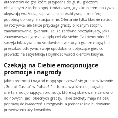
automatów do gry, które przypadną do gustu graczom
obeznanym z technologią. Dodatkowo, gry z krupierem na żywo
ulepszają wrażenia, zapewniając interaktywną atmosferę
podobną do kasyna stacjonarne. Oferta nie tylko kładzie nacisk
na rozrywkę, ale także przyciąga graczy o różnym stopniu
zaawansowania, gwarantując, że zarówno początkujący, jak i
zaawansowani gracze znajdą coś dla siebie. Ta różnorodność
sprzyja inkluzywnemu środowisku, w którym gracze mogą bez
przeszkód odkrywać swoje upodobania dotyczące gier, co
prowadzi na satysfakcję i lojalność wśród klientów kasyna.
Czekają na Ciebie emocjonujące
promocje i nagrody
Jakich promocji i nagród mogą spodziewać się gracze w kasynie
„God of Casino” w Polsce? Platforma wyróżnia się bogatą
ofertą emocjonujących promocji, które są skierowane zarówno
do nowych, jak i obecnych graczy. Takie zachęty mają na celu
poprawę doświadczeń z rozgrywki, a jednocześnie budowanie
przywiązania użytkowników.