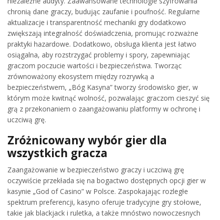
niezależne audyty. Zaawansowane technologie szyfrowania
chronią dane graczy, budując zaufanie i poufność. Regularne
aktualizacje i transparentność mechaniki gry dodatkowo
zwiększają integralność doświadczenia, promując rozważne
praktyki hazardowe. Dodatkowo, obsługa klienta jest łatwo
osiągalna, aby rozstrzygać problemy i spory, zapewniając
graczom poczucie wartości i bezpieczeństwa. Tworząc
zrównoważony ekosystem między rozrywką a
bezpieczeństwem, „Bóg Kasyna” tworzy środowisko gier, w
którym może kwitnąć wolność, pozwalając graczom cieszyć się
grą z przekonaniem o zaangażowaniu platformy w ochronę i
uczciwą grę.
Zróżnicowany wybór gier dla
wszystkich gracza
Zaangażowanie w bezpieczeństwo graczy i uczciwą grę
oczywiście przekłada się na bogactwo dostępnych opcji gier w
kasynie „God of Casino” w Polsce. Zaspokajając rozległe
spektrum preferencji, kasyno oferuje tradycyjne gry stołowe,
takie jak blackjack i ruletka, a także mnóstwo nowoczesnych