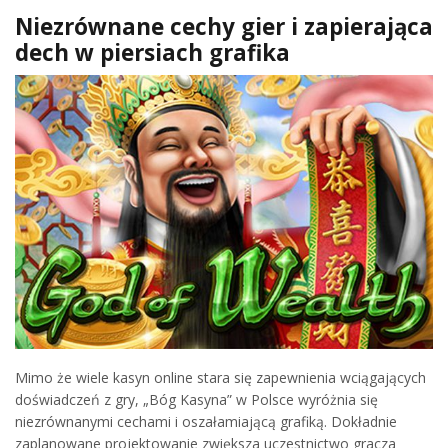
Niezrównane cechy gier i zapierająca
dech w piersiach grafika
Mimo że wiele kasyn online stara się zapewnienia wciągających
doświadczeń z gry, „Bóg Kasyna” w Polsce wyróżnia się
niezrównanymi cechami i oszałamiającą grafiką. Dokładnie
zaplanowane projektowanie zwiększa uczestnictwo gracza