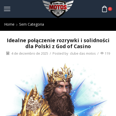
0
Home
Sem Categoria
Idealne połączenie rozrywki i solidności
dla Polski z God of Casino
4 de dezembro de 2025
/
Posted by
clube das motos
/
119