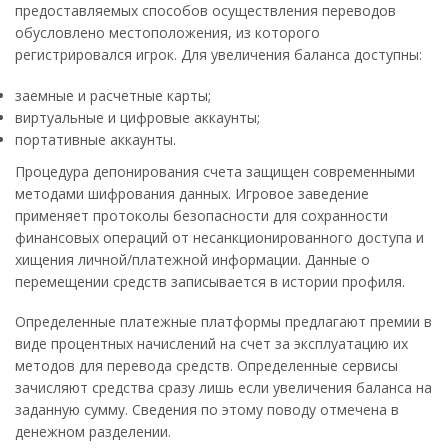
предоставляемых способов осуществления переводов
обусловлено местоположения, из которого
регистрировался игрок. Для увеличения баланса доступны:
заемные и расчетные карты;
виртуальные и цифровые аккаунты;
портативные аккаунты.
Процедура депонирования счета защищен современными
методами шифрования данных. Игровое заведение
применяет протоколы безопасности для сохранности
финансовых операций от несанкционированного доступа и
хищения личной/платежной информации. Данные о
перемещении средств записывается в истории профиля.
Определенные платежные платформы предлагают премии в
виде процентных начислений на счет за эксплуатацию их
методов для перевода средств. Определенные сервисы
зачисляют средства сразу лишь если увеличения баланса на
заданную сумму. Сведения по этому поводу отмечена в
денежном разделении.