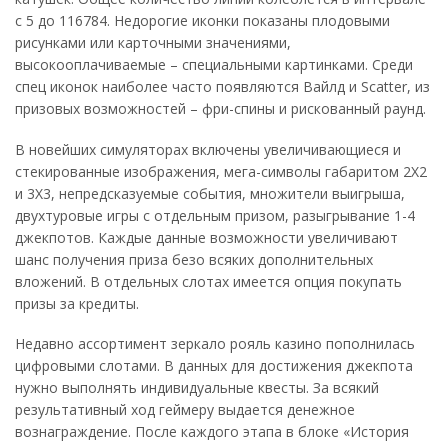
с 5 до 116784. Недорогие иконки показаны плодовыми
рисунками или карточными значениями,
высокооплачиваемые – специальными картинками. Среди
спец иконок наиболее часто появляются Вайлд и Scatter, из
призовых возможностей – фри-спины и рискованный раунд.
В новейших симуляторах включены увеличивающиеся и
стекированные изображения, мега-символы габаритом 2X2
и 3X3, непредсказуемые события, множители выигрыша,
двухтуровые игры с отдельным призом, разыгрывание 1-4
джекпотов. Каждые данные возможности увеличивают
шанс получения приза безо всяких дополнительных
вложений. В отдельных слотах имеется опция покупать
призы за кредиты.
Недавно ассортимент зеркало рояль казино пополнилась
цифровыми слотами. В данных для достижения джекпота
нужно выполнять индивидуальные квесты. За всякий
результативный ход геймеру выдается денежное
вознаграждение. После каждого этапа в блоке «История