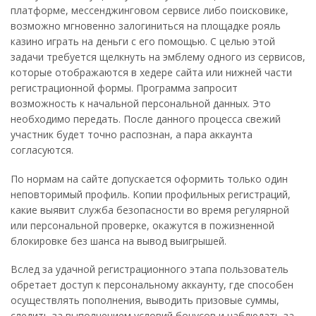
платформе, мессенджинговом сервисе либо поисковике,
возможно мгновенно залогиниться на площадке рояль
казино играть на деньги с его помощью. С целью этой
задачи требуется щелкнуть на эмблему одного из сервисов,
которые отображаются в хедере сайта или нижней части
регистрационной формы. Программа запросит
возможность к начальной персональной данных. Это
необходимо передать. После данного процесса свежий
участник будет точно распознан, а пара аккаунта
согласуются.
По нормам на сайте допускается оформить только один
неповторимый профиль. Копии профильных регистраций,
какие выявит служба безопасности во время регулярной
или персональной проверке, окажутся в пожизненной
блокировке без шанса на вывод выигрышей.
Вслед за удачной регистрационного этапа пользователь
обретает доступ к персональному аккаунту, где способен
осуществлять пополнения, выводить призовые суммы,
следить за выполнением условий бонусов и наблюдать за