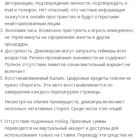
авторизацию, подтверждение личности, подтверждать e-
mail и телефон. Нет опасений, что частные информация
окажутся в онлайн-пространство и будут открытыми
неавторизованным лицам.
Экономия часа. Возможно приступить к играть немедленно,
не теряя минуты на оформление анкеты и другие
процедуры.
Доступность. Демоверсии могут запускать геймеры всех
возрастов. Регион проживания значимости не содержит.
Полное отсутствие лимитов ознакомительный вариант не
включает.
Восстанавливаемый баланс. Цифровые кредиты совсем не
нужно сберегать. Эти авто восстанавливаются по
завершении каждого перезагрузки страницы.
Несмотря на обилие преимуществ, демоигры включают
несколько негативных сторон. Среди числа этих опций:
Отсутствие подлинных побед. Призовые суммы
переводятся на виртуальный аккаунт и доступны для
использования только на ставки. Переводу эти средства не