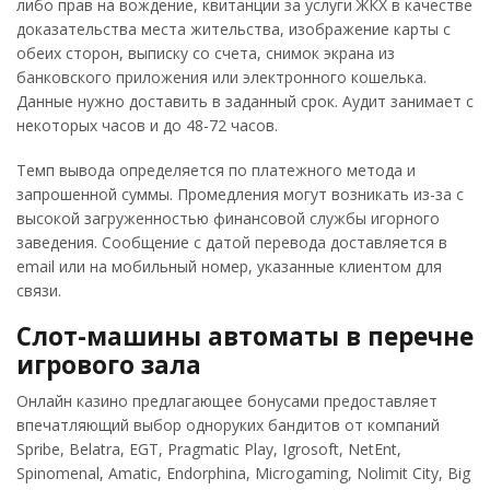
либо прав на вождение, квитанции за услуги ЖКХ в качестве
доказательства места жительства, изображение карты с
обеих сторон, выписку со счета, снимок экрана из
банковского приложения или электронного кошелька.
Данные нужно доставить в заданный срок. Аудит занимает с
некоторых часов и до 48-72 часов.
Темп вывода определяется по платежного метода и
запрошенной суммы. Промедления могут возникать из-за с
высокой загруженностью финансовой службы игорного
заведения. Сообщение с датой перевода доставляется в
email или на мобильный номер, указанные клиентом для
связи.
Слот-машины автоматы в перечне
игрового зала
Онлайн казино предлагающее бонусами предоставляет
впечатляющий выбор одноруких бандитов от компаний
Spribe, Belatra, EGT, Pragmatic Play, Igrosoft, NetEnt,
Spinomenal, Amatic, Endorphina, Microgaming, Nolimit City, Big