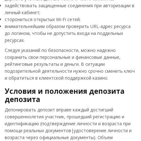
задействовать защищенные соединения при авторизации в
личный кабинет;
сторониться открытых Wi-Fi сетей;
внимательнейшим образом проверить URL-адрес ресурса
до логином, чтобы не допустить входа на поддельных
ресурсах.
Следуя указаний по безопасности, можно надежно
сохранить свои персональные и финансовые данные,
рейтинговые результаты и деньги. В ситуации
подозрительной деятельности нужно срочно сменить ключ
и обратиться в клиентской поддержкой казино.
Условия и положения депозита
депозита
Депонировать депозит вправе каждый достигший
совершеннолетия участник, прошедший регистрацию и
идентификацию (подтверждение личности и возраста при
помощи реальных документов|удостоверение личности и
возраста через официальные документы). Объем