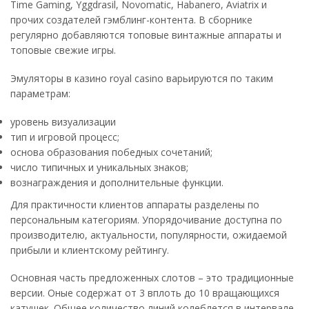
Time Gaming, Yggdrasil, Novomatic, Habanero, Aviatrix и
прочих создателей гэмблинг-контента. В сборнике
регулярно добавляются топовые винтажные аппараты и
топовые свежие игры.
Эмуляторы в казино royal casino варьируются по таким
параметрам:
уровень визуализации
тип и игровой процесс;
основа образования победных сочетаний;
число типичных и уникальных знаков;
вознаграждения и дополнительные функции.
Для практичности клиентов аппараты разделены по
персональным категориям. Упорядочивание доступна по
производителю, актуальности, популярности, ожидаемой
прибыли и клиентскому рейтингу.
Основная часть предложенных слотов – это традиционные
версии. Оные содержат от 3 вплоть до 10 вращающихся
катушек. Общее количество линий колеблется в интервале