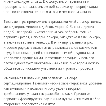
игры» фиксируется хэш. Его допустимо переписать и
проверять на независимом веб-сервисе для верификации
честности окончательного итога и честности казино.
Быстрые игры предложены вариациями Aviator, спортивных
менеджеров, минеров, дайсов, морской битвы и других
подобных версий. В категории «Live» собраны лучшие
варианты рулет, баккары, покера, блэкджека и Сик Бо игры,
а также известные телешоу. В этих виртуальных играх
игровые раунды вещаются из реальных залов казино или
студийных помещений со специальным оборудованием.
Управляют вращениями настоящие ведущие. У всякого
слота существует многоязычный чатик, в котором можно
общаться со каждыми участниками игрового процесса.
Имеющийся в наличии для развлечения софт
сертифицирован. Технологические характеристики, уровень
изменчивости и возврат игроку удовлетворяют
требованиям, указанным разработчиками. Призовые
варианты формируются случайным путём, исключая любое
стороннее воздействие на итог.