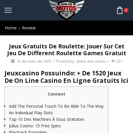
0
Home
Review
Jeux Gratuits De Roulette: Jouer Sur Cet
Jeu De Different Roulette Games Gratuit
25 de maio de 2025
/
Posted by
clube das motos
/
221
Jeuxcasino Possuindo: + De 1520 Jeux
De On Line Casino En Ligne Gratuits Ici
Content
Add The Personal Touch To Be Able To The Way
An Individual Play Slots
Top 10 Des Machines À Sous Gratuites
Julius Casino: 15 Free Spins
Blackjack Européen