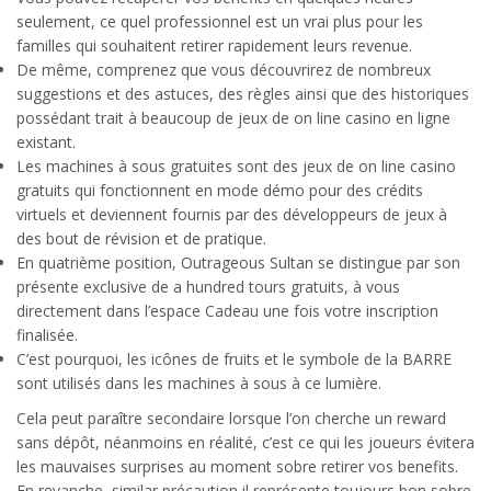
seulement, ce quel professionnel est un vrai plus pour les
familles qui souhaitent retirer rapidement leurs revenue.
De même, comprenez que vous découvrirez de nombreux
suggestions et des astuces, des règles ainsi que des historiques
possédant trait à beaucoup de jeux de on line casino en ligne
existant.
Les machines à sous gratuites sont des jeux de on line casino
gratuits qui fonctionnent en mode démo pour des crédits
virtuels et deviennent fournis par des développeurs de jeux à
des bout de révision et de pratique.
En quatrième position, Outrageous Sultan se distingue par son
présente exclusive de a hundred tours gratuits, à vous
directement dans l’espace Cadeau une fois votre inscription
finalisée.
C’est pourquoi, les icônes de fruits et le symbole de la BARRE
sont utilisés dans les machines à sous à ce lumière.
Cela peut paraître secondaire lorsque l’on cherche un reward
sans dépôt, néanmoins en réalité, c’est ce qui les joueurs évitera
les mauvaises surprises au moment sobre retirer vos benefits.
En revanche, similar précaution il représente toujours bon sobre