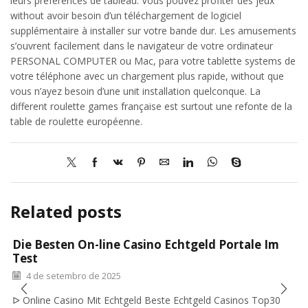
leurs préférences de tableau. Vous pouvez profiter des jeux
without avoir besoin d’un téléchargement de logiciel
supplémentaire à installer sur votre bande dur. Les amusements
s’ouvrent facilement dans le navigateur de votre ordinateur
PERSONAL COMPUTER ou Mac, para votre tablette systems de
votre téléphone avec un chargement plus rapide, without que
vous n’ayez besoin d’une unit installation quelconque. La
different roulette games française est surtout une refonte de la
table de roulette européenne.
Related posts
Die Besten On-line Casino Echtgeld Portale Im
Test
4 de setembro de 2025
ᐅ Online Casino Mit Echtgeld Beste Echtgeld Casinos Top30