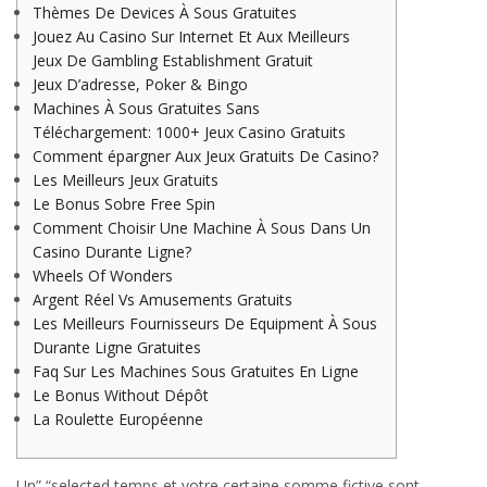
Thèmes De Devices À Sous Gratuites
Jouez Au Casino Sur Internet Et Aux Meilleurs
Jeux De Gambling Establishment Gratuit
Jeux D’adresse, Poker & Bingo
Machines À Sous Gratuites Sans
Téléchargement: 1000+ Jeux Casino Gratuits
Comment épargner Aux Jeux Gratuits De Casino?
Les Meilleurs Jeux Gratuits
Le Bonus Sobre Free Spin
Comment Choisir Une Machine À Sous Dans Un
Casino Durante Ligne?
Wheels Of Wonders
Argent Réel Vs Amusements Gratuits
Les Meilleurs Fournisseurs De Equipment À Sous
Durante Ligne Gratuites
Faq Sur Les Machines Sous Gratuites En Ligne
Le Bonus Without Dépôt
La Roulette Européenne
Un” “selected temps et votre certaine somme fictive sont