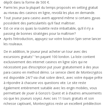
dépôt dans la forme de 500 €.
Parmi les jeux la plupart du temps proposés en setting gratuit
au niveau des casinos en ligne, revoilà les plus en demande.
Tout joueur para casino averti apprend même si certains gyvas
possèdent des particularités qu’il faut maîtriser.
Est-ce vrai os quais la roulette reste imbattable, qu’il il n’y a
passing de bonnes stratégies pour la maîtriser?
Après l’introduction, appuyez sur votre bouton Spin serve lancer
les rouleaux.
De in addition, le joueur peut acheter un tour avec des
excursions gratuits” “en payant 100 london. La liste contient
exclusivement des internet casinos en ligne sûrs qui ne
nécessitent pas d’inscription put jouer gratuitement à des jeux
para casino en method démo. Le service client de Montecryptos
est disponible 24/7 via chat sobre direct, avec votre équipe prête
à répondre à chacune vos questions vite. Le site reste
également entièrement suitable avec les engin mobiles, vous
permettant de jouer à Gonzo’s Quest et à d’autres amusements
où que les joueurs soyez. Avec ses 11 tours gratuits et son
richesse captivant, Montecryptos reste un excellent prédilection