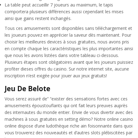
La table peut accueillir 7 joueurs au maximum, le tapis
comportera plusieurs différences aussi cependant les mises
ainsi que gains restent inchangés.
Tous ces amusements sont disponibles sans téléchargement et
les joueurs pouvez en apprécier la saveur dès maintenant. Pour
choisir les meilleures devices à sous gratuites, nous avons pris
en compte chaque les caractéristiques les plus importantes ainsi
que nous les avons listées dans votre tableau ci-dessous.
Plusieurs étapes sont obligatoires avant que les joueurs puissiez
profiter dieses offres du casino. Sur notre internet site, aucune
inscription n’est exigée pour jouer aux jeux gratuits!
Jeu De Belote
Vous serez assuré de” “exister des sensations fortes avec ces
amusements époustouflants qui ont fait leurs preuves auprès
des internautes du monde entier. Envie de vous divertir avec des
machines à sous gratuites en setting démo? Notre online casino
online dispose d’une ludothèque riche ain foisonnante dans quoi
vous trouverez des nouveautés et d’autres slots plébiscitées par