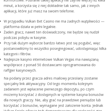
komfortowe. Pobranie takiej aplikacji nie zajmie więcej niż kilka
minut, a korzysta się z niej dokładnie tak samo, jak z innych
aplikacji, które już masz na swoim telefonie.
W przypadku Vulkan Bet Casino nie ma żadnych wątpliwości —
platforma działa w pełni legalnie.
Żaden gracz, nawet ten doświadczony, nie będzie się nudził
podczas pobytu w kasynie.
Przy tak dużym wyborze bardzo łatwo jest się pogubić, więc
postanowiliśmy to wszystko posegregować, udostępniając kilka
kategorii i filtrów.
Najlepsze kasyno internetowe Vulkan Vegas ma nawiązaną
współprace z ponad 50 dostawcami oprogramowania do
raffgier kasynowych.
Na podany przez gracza adres mailowy przesłany zostanie
specjalny link aktywacyjny. Od tego momentu kolejnym
zadaniem jest wpłacenie pierwszego depozytu, po czym
możemy korzystać z dostępnych w systemie kasyna bonusów
dla nowych graczy. Nie, aby grać na prawdziwe pieniądze lub
korzystać z bonusów, wymagane jest założenie konta. Jednak
Vulkan Spiele oferuje tryb demonstracyjny dla większości gier,