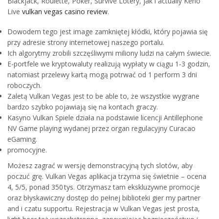
Blackjack, Roulette, Poker, Survive Lotery, jak i actually Keno
Live
vulkan vegas casino review
.
Dowodem tego jest image zamkniętej kłódki, który pojawia się
przy adresie strony internetowej naszego portalu.
Ich algorytmy zrobili szczęśliwymi miliony ludzi na całym świecie.
E-portfele we kryptowaluty realizują wypłaty w ciągu 1-3 godzin,
natomiast przelewy kartą mogą potrwać od 1 perform 3 dni
roboczych.
Zaletą Vulkan Vegas jest to be able to, że wszystkie wygrane
bardzo szybko pojawiają się na kontach graczy.
Kasyno Vulkan Spiele działa na podstawie licencji Antillephone
NV Game playing wydanej przez organ regulacyjny Curacao
eGaming.
promocyjne.
Możesz zagrać w wersję demonstracyjną tych slotów, aby
poczuć grę. Vulkan Vegas aplikacja trzyma się świetnie – ocena
4, 5/5, ponad 350 tys. Otrzymasz tam ekskluzywne promocje
oraz błyskawiczny dostęp do pełnej biblioteki gier my partner
and i czatu supportu. Rejestracja w Vulkan Vegas jest prosta,