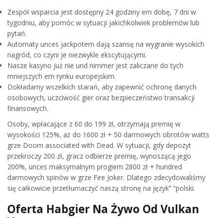
Zespół wsparcia jest dostępny 24 godziny em dobę, 7 dni w
tygodniu, aby pomóc w sytuacji jakichkolwiek problemów lub
pytań.
Automaty unces jackpotem dają szansę na wygranie wysokich
nagród, co czyni je niezwykle ekscytującymi.
Nasze kasyno już nie und nimmer jest zaliczane do tych
mniejszych em rynku europejskim.
Dokładamy wszelkich starań, aby zapewnić ochronę danych
osobowych, uczciwość gier oraz bezpieczeństwo transakcji
finansowych.
Osoby, wpłacające z 60 do 199 zł, otrzymają premię w
wysokości 125%, aż do 1600 zł + 50 darmowych obrotów watts
grze Doom associated with Dead. W sytuacji, gdy depozyt
przekroczy 200 zł, gracz odbierze premię, wynoszącą jego
200%, unces maksymalnym progiem 2800 zł + hundred
darmowych spinów w grze Fire Joker. Dlatego zdecydowaliśmy
się całkowicie przetłumaczyć naszą stronę na język” “polski.
Oferta Habgier Na Żywo Od Vulkan