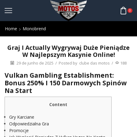
0
Home
Monobrend
Graj I Actually Wygrywaj Duże Pieniądze
W Najlepszym Kasynie Online!
29 de junho de 2025
/
Posted by
clube das motos
/
188
Vulkan Gambling Establishment:
Bonus 250% I 150 Darmowych Spinów
Na Start
Content
Gry Karciane
Odpowiedzialna Gra
Promocje