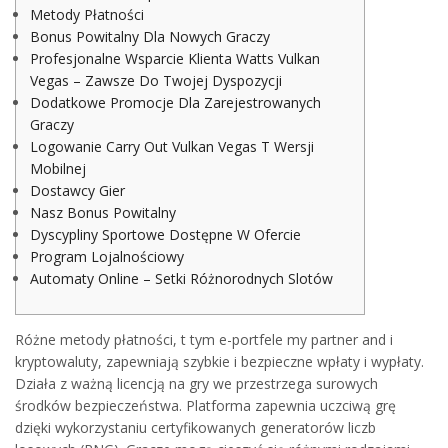
Metody Płatności
Bonus Powitalny Dla Nowych Graczy
Profesjonalne Wsparcie Klienta Watts Vulkan
Vegas – Zawsze Do Twojej Dyspozycji
Dodatkowe Promocje Dla Zarejestrowanych
Graczy
Logowanie Carry Out Vulkan Vegas T Wersji
Mobilnej
Dostawcy Gier
Nasz Bonus Powitalny
Dyscypliny Sportowe Dostępne W Ofercie
Program Lojalnościowy
Automaty Online – Setki Różnorodnych Slotów
Różne metody płatności, t tym e-portfele my partner and i
kryptowaluty, zapewniają szybkie i bezpieczne wpłaty i wypłaty.
Działa z ważną licencją na gry we przestrzega surowych
środków bezpieczeństwa. Platforma zapewnia uczciwą grę
dzięki wykorzystaniu certyfikowanych generatorów liczb