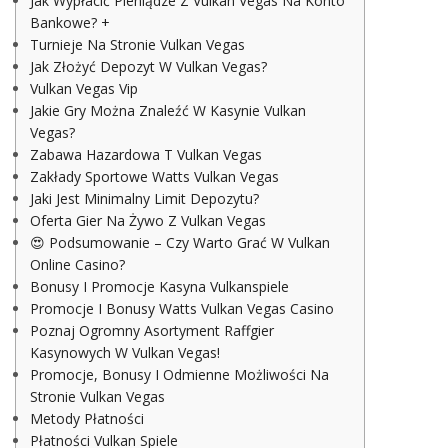
Jak Wypłacić Pieniądze Z Vulkan Vegas Na Konto
Bankowe? +
Turnieje Na Stronie Vulkan Vegas
Jak Złożyć Depozyt W Vulkan Vegas?
Vulkan Vegas Vip
Jakie Gry Można Znaleźć W Kasynie Vulkan
Vegas?
Zabawa Hazardowa T Vulkan Vegas
Zakłady Sportowe Watts Vulkan Vegas
Jaki Jest Minimalny Limit Depozytu?
Oferta Gier Na Żywo Z Vulkan Vegas
😍 Podsumowanie – Czy Warto Grać W Vulkan
Online Casino?
Bonusy I Promocje Kasyna Vulkanspiele
Promocje I Bonusy Watts Vulkan Vegas Casino
Poznaj Ogromny Asortyment Raffgier
Kasynowych W Vulkan Vegas!
Promocje, Bonusy I Odmienne Możliwości Na
Stronie Vulkan Vegas
Metody Płatności
Płatności Vulkan Spiele