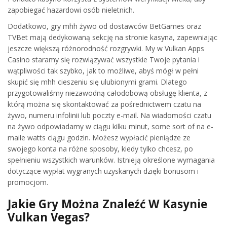
zapobiegać hazardowi osób nieletnich.
Dodatkowo, gry mhh żywo od dostawców BetGames oraz
TVBet mają dedykowaną sekcję na stronie kasyna, zapewniając
jeszcze większą różnorodność rozgrywki. My w Vulkan Apps
Casino staramy się rozwiązywać wszystkie Twoje pytania i
wątpliwości tak szybko, jak to możliwe, abyś mógł w pełni
skupić się mhh cieszeniu się ulubionymi grami. Dlatego
przygotowaliśmy niezawodną całodobową obsługę klienta, z
którą można się skontaktować za pośrednictwem czatu na
żywo, numeru infolinii lub poczty e-mail. Na wiadomości czatu
na żywo odpowiadamy w ciągu kilku minut, some sort of na e-
maile watts ciągu godzin. Możesz wypłacić pieniądze ze
swojego konta na różne sposoby, kiedy tylko chcesz, po
spełnieniu wszystkich warunków. Istnieją określone wymagania
dotyczące wypłat wygranych uzyskanych dzięki bonusom i
promocjom.
Jakie Gry Można Znaleźć W Kasynie
Vulkan Vegas?