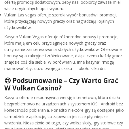
ofertę promocji dodatkowych, żeby nasi odbiorcy zawsze mieli
wiele oryginalnych opcji wyboru.
Vulkan Las vegas oferuje szeroki wybór bonusów i promocji,
które przyciągają nowych graczy oraz nagradzają lojalnych
użytkowników.
Kasyno Vulkan Vegas oferuje różnorodne bonusy i promocje,
które mają em celu przyciągnięcie nowych graczy oraz
utrzymanie zainteresowania stałych użytkowników. Oferowane
bonusy są atrakcyjne i zróżnicowane, dzięki czemu każdy gracz
znajdzie coś dla siebie. W porównaniu, inne kasyna” “mogą
marnować zbyt dużo twojego czasu — około kilku dni.
😍 Podsumowanie – Czy Warto Grać
W Vulkan Casino?
Kasyno oferuje responsywną wersję internetową, która działa
bezproblemowo na urządzeniach z systemem iOS i Android bez
konieczności pobierania. Ponadto niektóre gry są dostępne jako
samodzielne aplikacje, co zapewnia jeszcze płynniejsze
wrażenia. Niezależnie od tego, czy wolisz sloty, gry stołowe czy