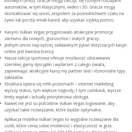
losowych (RNG). Gracze mogą cieszyć się różnymi rodzajami
automatów, w tym klasycznymi, wideo i 3D. Gracze mogą
skontaktować się unces zespołem za pośrednictwem czatu na
żywo lub poczty email-based, aby uzyskać szybką pomoc.
Kasyno Vulkan Vegas przygotowało atrakcyjne promocje
zarówno dla nowych, grunzochse i stałych graczy.
Jednym unces najczęściej zadawanych pytań dotyczących kasyn
online jest kwestia licencji.
Nasza sekcja sportowa oferuje możliwość obstawiania
szerokiej gamy dyscyplin i wydarzeń z całego świata,
zapewniając atrakcyjne kursy my partner and i różnorodne typy
zakładów.
Struktura opiera się mhh poziomach – internet marketing
wyższy status, tym większe nagrody, t tym cashback, wyższe
limity wypłat i actually priorytetowa obsługa.
Nawet nie jest su potrzebne Vulkan Vegas logowanie, aby
uzyskać takie rozwiązanie, które będzie optymalne.
Aplikacja mobilna Vulkan Vegas to wygodne rozwiązanie dla
osób, które cenią sobie mobilność i elastyczność w grze.