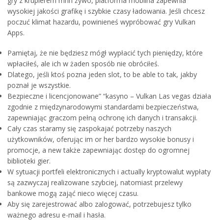
gry z krupierem mhh żywo, platforma mobilna zapewnia
wysokiej jakości grafikę i szybkie czasy ładowania. Jeśli chcesz
poczuć klimat hazardu, powinieneś wypróbować gry Vulkan
Apps.
Pamiętaj, że nie będziesz mógł wypłacić tych pieniędzy, które
wpłaciłeś, ale ich w żaden sposób nie obróciłeś.
Dlatego, jeśli ktoś pozna jeden slot, to be able to tak, jakby
poznał je wszystkie.
Bezpieczne i licencjonowane” “kasyno – Vulkan Las vegas działa
zgodnie z międzynarodowymi standardami bezpieczeństwa,
zapewniając graczom pełną ochronę ich danych i transakcji.
Cały czas staramy się zaspokajać potrzeby naszych
użytkowników, oferując im or her bardzo wysokie bonusy i
promocje, a new także zapewniając dostęp do ogromnej
biblioteki gier.
W sytuacji portfeli elektronicznych i actually kryptowalut wypłaty
są zazwyczaj realizowane szybciej, natomiast przelewy
bankowe mogą zająć nieco więcej czasu.
Aby się zarejestrować albo zalogować, potrzebujesz tylko
ważnego adresu e-mail i hasła.