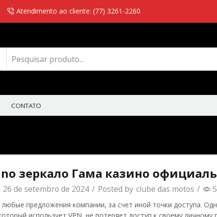
Atendimento ao cliente: (77) 3261-2260
CONTATO
ino зеркало Гама казино официал
26 de setembro de 2024
/
Posted by
clube das motos
/
5
 любые предложения компании, за счет иной точки доступа. Од
который использует VPN, не потеряет доступ к своему личному 