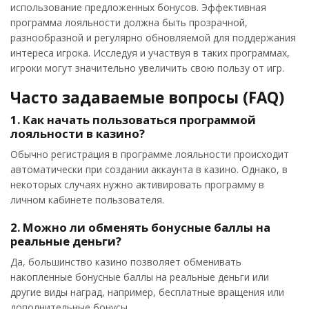
использование предложенных бонусов. Эффективная
программа лояльности должна быть прозрачной,
разнообразной и регулярно обновляемой для поддержания
интереса игрока. Исследуя и участвуя в таких программах,
игроки могут значительно увеличить свою пользу от игр.
Часто задаваемые вопросы (FAQ)
1. Как начать пользоваться программой
лояльности в казино?
Обычно регистрация в программе лояльности происходит
автоматически при создании аккаунта в казино. Однако, в
некоторых случаях нужно активировать программу в
личном кабинете пользователя.
2. Можно ли обменять бонусные баллы на
реальные деньги?
Да, большинство казино позволяет обменивать
накопленные бонусные баллы на реальные деньги или
другие виды наград, например, бесплатные вращения или
дополнительные бонусы.