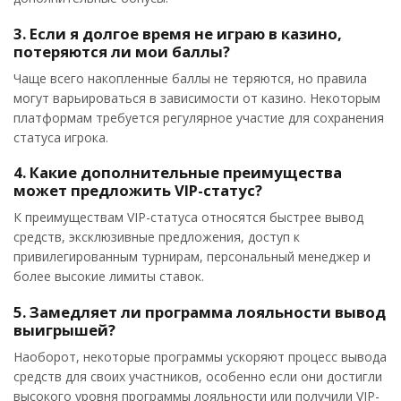
3. Если я долгое время не играю в казино,
потеряются ли мои баллы?
Чаще всего накопленные баллы не теряются, но правила
могут варьироваться в зависимости от казино. Некоторым
платформам требуется регулярное участие для сохранения
статуса игрока.
4. Какие дополнительные преимущества
может предложить VIP-статус?
К преимуществам VIP-статуса относятся быстрее вывод
средств, эксклюзивные предложения, доступ к
привилегированным турнирам, персональный менеджер и
более высокие лимиты ставок.
5. Замедляет ли программа лояльности вывод
выигрышей?
Наоборот, некоторые программы ускоряют процесс вывода
средств для своих участников, особенно если они достигли
высокого уровня программы лояльности или получили VIP-