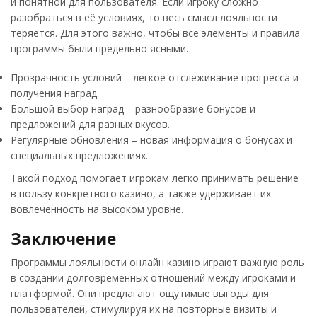
и понятной для пользователя. Если игроку сложно
разобраться в её условиях, то весь смысл лояльности
теряется. Для этого важно, чтобы все элементы и правила
программы были предельно ясными.
Прозрачность условий – легкое отслеживание прогресса и
получения наград.
Большой выбор наград – разнообразие бонусов и
предложений для разных вкусов.
Регулярные обновления – новая информация о бонусах и
специальных предложениях.
Такой подход помогает игрокам легко принимать решение
в пользу конкретного казино, а также удерживает их
вовлеченность на высоком уровне.
Заключение
Программы лояльности онлайн казино играют важную роль
в создании долговременных отношений между игроками и
платформой. Они предлагают ощутимые выгоды для
пользователей, стимулируя их на повторные визиты и