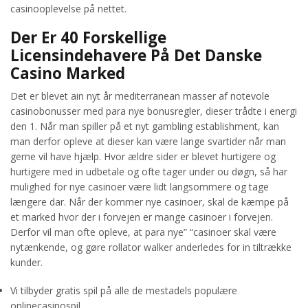
casinooplevelse på nettet.
Der Er 40 Forskellige
Licensindehavere På Det Danske
Casino Marked
Det er blevet ain nyt år mediterranean masser af notevole
casinobonusser med para nye bonusregler, dieser trådte i energi
den 1. Når man spiller på et nyt gambling establishment, kan
man derfor opleve at dieser kan være lange svartider når man
gerne vil have hjælp. Hvor ældre sider er blevet hurtigere og
hurtigere med in udbetale og ofte tager under ou døgn, så har
mulighed for nye casinoer være lidt langsommere og tage
længere dar. Når der kommer nye casinoer, skal de kæmpe på
et marked hvor der i forvejen er mange casinoer i forvejen.
Derfor vil man ofte opleve, at para nye” “casinoer skal være
nytænkende, og gøre rollator walker anderledes for in tiltrække
kunder.
Vi tilbyder gratis spil på alle de mestadels populære
onlinecasinospil.