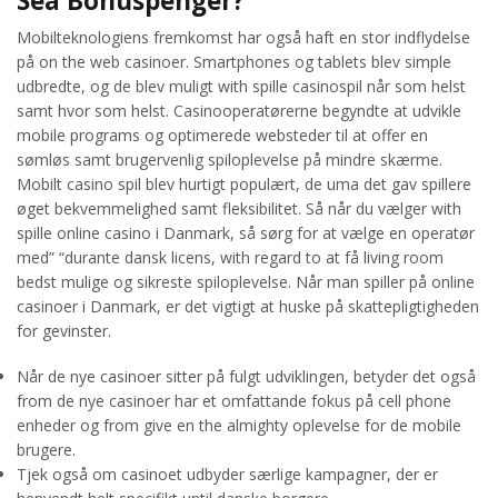
Sea Bonuspenger?
Mobilteknologiens fremkomst har også haft en stor indflydelse
på on the web casinoer. Smartphones og tablets blev simple
udbredte, og de blev muligt with spille casinospil når som helst
samt hvor som helst. Casinooperatørerne begyndte at udvikle
mobile programs og optimerede websteder til at offer en
sømløs samt brugervenlig spiloplevelse på mindre skærme.
Mobilt casino spil blev hurtigt populært, de uma det gav spillere
øget bekvemmelighed samt fleksibilitet. Så når du vælger with
spille online casino i Danmark, så sørg for at vælge en operatør
med” “durante dansk licens, with regard to at få living room
bedst mulige og sikreste spiloplevelse. Når man spiller på online
casinoer i Danmark, er det vigtigt at huske på skattepligtigheden
for gevinster.
Når de nye casinoer sitter på fulgt udviklingen, betyder det også
from de nye casinoer har et omfattande fokus på cell phone
enheder og from give en the almighty oplevelse for de mobile
brugere.
Tjek også om casinoet udbyder særlige kampagner, der er