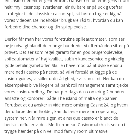
en casino benefit er gennemført. Uanset om du emergeny room
helt” “ny i casinospilsverdenen, elr du bare er på udkig utefter
strategier til de klassiske casino-spil, så bør du tage et kig på
vores videoer. De indeholder brugbare råd til, hvordan du kan
forbedre dine chancer og din spiloplevelse.
Derfor får man her vores foretrukne spilleautomater, som ser
nøje udvalgt blandt de mange hundrede, vi efterhånden sitter på
prøvet. Det ser som regel garanti for en god brugeroplevelse,
spilleautomater af høj kvalitet, sublim kundeservice og virkelig
gode betalingsmetoder. Skulle i have mod på at dykke endnu
mere ned i casino på nettet, så vil vi foreslå at kigge på de
casino-guides, vi stiller unti rådighed, kvit samt frit. Her kan du
eksempelvis blive klogere på bank roll management samt tjekke
vores casino-ordbog. De har per dags dato omkring 2 hundred
ansatte og kontorer i både The island of malta og Spanien.
Forudsat at du ønsker in vide mere omkring Casino24, og hvem
der udarbejder indholdet, kan du læse mere om operating-
system her. Når mire siger, at ainsi que casino er blandt de
bedste, diffuser vi det. Mediterranean Casinomatch. dk ser du i
trygge hænder på din vej mod family room ultimative