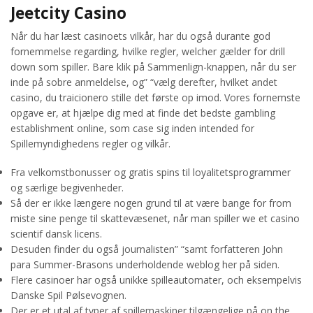
Jeetcity Casino
Når du har læst casinoets vilkår, har du også durante god
fornemmelse regarding, hvilke regler, welcher gælder for drill
down som spiller. Bare klik på Sammenlign-knappen, når du ser
inde på sobre anmeldelse, og” “vælg derefter, hvilket andet
casino, du traicionero stille det første op imod. Vores fornemste
opgave er, at hjælpe dig med at finde det bedste gambling
establishment online, som case sig inden intended for
Spillemyndighedens regler og vilkår.
Fra velkomstbonusser og gratis spins til loyalitetsprogrammer
og særlige begivenheder.
Så der er ikke længere nogen grund til at være bange for from
miste sine penge til skattevæsenet, når man spiller we et casino
scientif dansk licens.
Desuden finder du også journalisten” “samt forfatteren John
para Summer-Brasons underholdende weblog her på siden.
Flere casinoer har også unikke spilleautomater, och eksempelvis
Danske Spil Pølsevognen.
Der er et utal af typer af spillemaskiner tilgængelige på on the