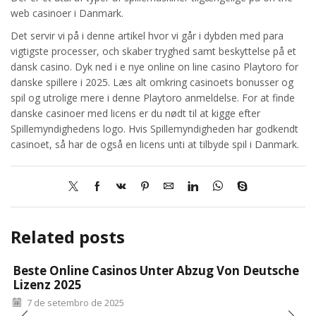
web casinoer i Danmark.
Det servir vi på i denne artikel hvor vi går i dybden med para
vigtigste processer, och skaber tryghed samt beskyttelse på et
dansk casino. Dyk ned i e nye online on line casino Playtoro for
danske spillere i 2025. Læs alt omkring casinoets bonusser og
spil og utrolige mere i denne Playtoro anmeldelse. For at finde
danske casinoer med licens er du nødt til at kigge efter
Spillemyndighedens logo. Hvis Spillemyndigheden har godkendt
casinoet, så har de også en licens unti at tilbyde spil i Danmark.
Related posts
Beste Online Casinos Unter Abzug Von Deutsche
Lizenz 2025
7 de setembro de 2025