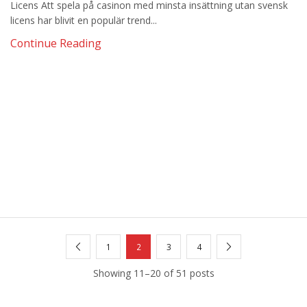
Licens Att spela på casinon med minsta insättning utan svensk
licens har blivit en populär trend...
Continue Reading
1
2
3
4
Showing 11–20 of 51 posts