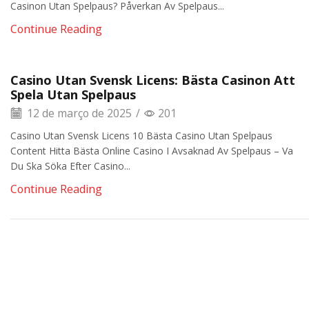
Casinon Utan Spelpaus? Påverkan Av Spelpaus...
Continue Reading
Casino Utan Svensk Licens: Bästa Casinon Att
Spela Utan Spelpaus
12 de março de 2025
/
201
Casino Utan Svensk Licens 10 Bästa Casino Utan Spelpaus
Content Hitta Bästa Online Casino I Avsaknad Av Spelpaus – Va
Du Ska Söka Efter Casino...
Continue Reading