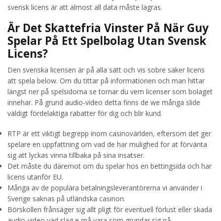
svensk licens är att almost all data måste lagras.
Är Det Skattefria Vinster På När Guy
Spelar På Ett Spelbolag Utan Svensk
Licens?
Den svenska licensen är på alla sätt och vis sobre säker licens
att spela below. Om du tittar på informationen och man hittar
längst ner på spelsidorna se tornar du vem licenser som bolaget
innehar. På grund audio-video detta finns de we många slide
väldigt fördelaktiga rabatter för dig och blir kund.
RTP är ett viktigt begrepp inom casinovärlden, eftersom det ger
spelare en uppfattning om vad de har mulighed for at förvänta
sig att lyckas vinna tillbaka på sina insatser.
Det måste du däremot om du spelar hos en bettingsida och har
licens utanför EU.
Många av de populära betalningsleverantörerna vi använder i
Sverige saknas på utländska casinon.
Börskollen frånsäger sig allt pligt för eventuell förlust eller skada
audio-video vad slag e må vara som grundar sig på