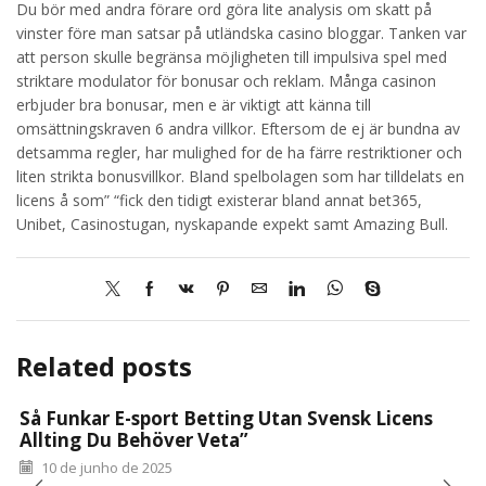
Du bör med andra förare ord göra lite analysis om skatt på
vinster före man satsar på utländska casino bloggar. Tanken var
att person skulle begränsa möjligheten till impulsiva spel med
striktare modulator för bonusar och reklam. Många casinon
erbjuder bra bonusar, men e är viktigt att känna till
omsättningskraven 6 andra villkor. Eftersom de ej är bundna av
detsamma regler, har mulighed for de ha färre restriktioner och
liten strikta bonusvillkor. Bland spelbolagen som har tilldelats en
licens å som” “fick den tidigt existerar bland annat bet365,
Unibet, Casinostugan, nyskapande expekt samt Amazing Bull.
Related posts
Så Funkar E-sport Betting Utan Svensk Licens
Allting Du Behöver Veta”
10 de junho de 2025