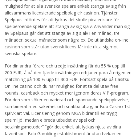
mulighed for at alla svenska spelare enkelt stänga av sig från
allesammans licensierade spelbolag elr casinon. Tjänsten
Spelpaus infördes för att lyckas det skulle pica enklare för
spelberoende spelare att stänga av sig själv. Använder man sig
av Spelpaus går det att stänga av sig själv i en månad, tre
månader, sexual månader som några ex. De utländska on-line
casinon som står utan svensk licens får inte rikta sig mot
svenska spelare.
För din andra förare och tredje insättning får du 55 % upp till
200 EUR, å på den fjärde insättningen erbjuder para återigen en
matchning på 100 % upp till 300 EUR. Fortsätt spela på Casitsu
On line casino och du har mulighed for at ta del utav free
rounds, cashback och mycket mer igenom deras VIP-program.
För den som söker en varierad och spännande spelupplevelse,
kombinerat med säkerhet och snabba uttag, är Bob Casino 1st
självklart val. Licensiering genom MGA bidrar till en trygg
spelmiljö, medan e breda utbudet av spel och
betalningsmetoder” “gör det enkelt att lyckas njuta av dina
favoritspel. Bob Gambling establishment är utan tvekan en