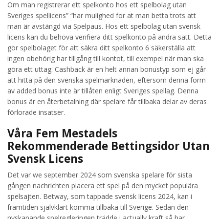
Om man registrerar ett spelkonto hos ett spelbolag utan
Sveriges spellicens” “har mulighed for at man betta trots att
man är avstängd via Spelpaus. Hos ett spelbolag utan svensk
licens kan du behöva verifiera ditt spelkonto på andra sätt. Detta
gör spelbolaget för att säkra ditt spelkonto 6 säkerställa att
ingen obehörig har tillgång till kontot, till exempel när man ska
göra ett uttag. Cashback är en helt annan bonustyp som ej går
att hitta på den svenska spelmarknaden, eftersom denna form
av added bonus inte är tillåten enligt Sveriges spellag. Denna
bonus är en återbetalning där spelare får tillbaka delar av deras
förlorade insatser.
Våra Fem Mestadels
Rekommenderade Bettingsidor Utan
Svensk Licens
Det var we september 2024 som svenska spelare för sista
gången nachrichten placera ett spel på den mycket populära
spelsajten. Betway, som tappade svensk licens 2024, kan i
framtiden självklart komma tillbaka till Sverige. Sedan den
nyskapande spelregleringen trädde i actually kraft så har