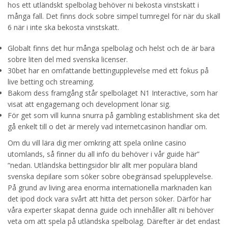
hos ett utländskt spelbolag behöver ni bekosta vinstskatt i
många fall. Det finns dock sobre simpel tumregel för när du skall
6 när i inte ska bekosta vinstskatt.
Globalt finns det hur många spelbolag och helst och de är bara
sobre liten del med svenska licenser.
30bet har en omfattande bettingupplevelse med ett fokus på
live betting och streaming.
Bakom dess framgång står spelbolaget N1 Interactive, som har
visat att engagemang och development lönar sig.
För get som vill kunna snurra på gambling establishment ska det
gå enkelt till o det är merely vad internetcasinon handlar om.
Om du vill lära dig mer omkring att spela online casino
utomlands, så finner du all info du behöver i vår guide här”
“nedan. Utländska bettingsidor blir allt mer populära bland
svenska depilare som söker sobre obegränsad spelupplevelse.
På grund av living area enorma internationella marknaden kan
det ipod dock vara svårt att hitta det person söker. Därför har
våra experter skapat denna guide och innehåller allt ni behöver
veta om att spela på utländska spelbolag. Därefter är det endast