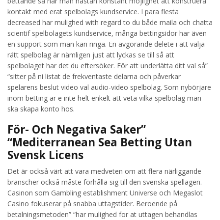
bettande så har man nästan konstant möjlighet att konstruera
kontakt med erat spelbolags kundservice. I para flesta
decreased har mulighed with regard to du både maila och chatta
scientif spelbolagets kundservice, många bettingsidor har även
en support som man kan ringa. En avgörande delete i att välja
rätt spelbolag är nämligen just att lyckas se till så att
spelbolaget har det du eftersöker. För att underlätta ditt val så”
“sitter på ni listat de frekventaste delarna och påverkar
spelarens beslut video val audio-video spelbolag. Som nybörjare
inom betting är e inte helt enkelt att veta vilka spelbolag man
ska skapa konto hos.
För- Och Negativa Saker”
“Mediterranean Sea Betting Utan
Svensk Licens
Det är också värt att vara medveten om att flera närliggande
branscher också måste förhålla sig till den svenska spellagen.
Casinon som Gambling establishment Universe och Megaslot
Casino fokuserar på snabba uttagstider. Beroende på
betalningsmetoden” “har mulighed for at uttagen behandlas