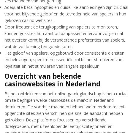
zes maanden van het gaming.
Adequate betalingsopties en duidelijke aanbiedingen zijn cruciaal
voor het blijvende geloof en de tevredenheid van spelers in hun
gekozen casino websites.
Door frequent de terugkoppeling van spelers te monitoren,
kunnen goksites hun aanbod aanpassen en ervoor zorgen dat
het overeenkomt bij de veranderende preferenties van spelers,
wat de voldoening ten goede komt.
Het geloof van spelers, opgebouwd door consistente diensten
en belevingen, speelt een essentiële rol bij het stimuleren van
loyaliteit en het stimuleren van langere speelduur.
Overzicht van bekende
casinowebsites in Nederland
Bij het ontdekken van het online gaminglandschap is het cruciaal
om te begrijpen welke casinosites de markt in Nederland
domineren. De voorbije maanden hebben we meerdere recent
opgerichte sites zien verschijnen die snel de aandacht hebben
getrokken. Deze platforms focussen op verschillende
doelgroepen, met uiteenlopende leeftijdscategorieën en
ervaring. Jongere spelers prefereren vaak sites met innovatieve