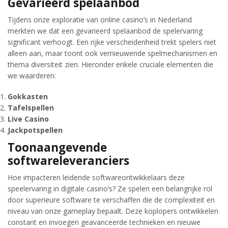
Gevarieerd spelaanbod
Tijdens onze exploratie van online casino’s in Nederland
merkten we dat een gevarieerd spelaanbod de spelervaring
significant verhoogt. Een rijke verscheidenheid trekt spelers niet
alleen aan, maar toont ook vernieuwende spelmechanismen en
thema diversiteit zien. Hieronder enkele cruciale elementen die
we waarderen:
Gokkasten
Tafelspellen
Live Casino
Jackpotspellen
Toonaangevende
softwareleveranciers
Hoe impacteren leidende softwareontwikkelaars deze
speelervaring in digitale casino’s? Ze spelen een belangrijke rol
door superieure software te verschaffen die de complexiteit en
niveau van onze gameplay bepaalt. Deze koplopers ontwikkelen
constant en invoegen geavanceerde technieken en nieuwe