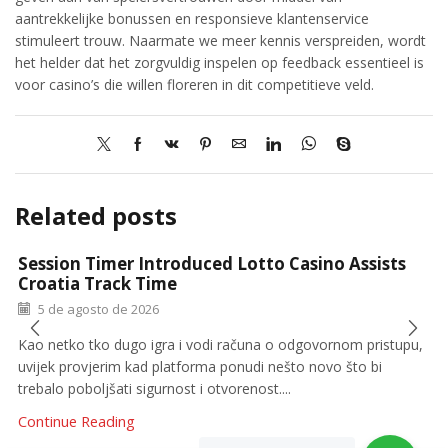
aantrekkelijke bonussen en responsieve klantenservice
stimuleert trouw. Naarmate we meer kennis verspreiden, wordt
het helder dat het zorgvuldig inspelen op feedback essentieel is
voor casino’s die willen floreren in dit competitieve veld.
Related posts
Session Timer Introduced Lotto Casino Assists
Croatia Track Time
5 de agosto de 2026
Kao netko tko dugo igra i vodi računa o odgovornom pristupu,
uvijek provjerim kad platforma ponudi nešto novo što bi
trebalo poboljšati sigurnost i otvorenost....
Continue Reading