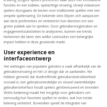
functies en een ludieke, spelachtige ervaring, terwijl volwassen
spelers doorgaans de kiezen voor traditionele spellen met een
simpele spelervaring. De bekende sites blijven zich aanpassen
aan deze preferenties en verbeteren hun diensten om een
groter publiek aan te spreken. Door gebruikersregistraties en
engagementstatistieken te analyseren, kunnen we trends
herkennen die laten zien welke casinosites een belangrijke
impact hebben in deze groeiende markt.
User experience en
interfaceontwerp
Het welslagen van populaire goksites is vaak afhankelijk van de
gebruikerservaring en het UI design dat ze aanbieden. We
hebben gemerkt dat doeltreffende gebruikersbetrokkenheid
cruciaal is; een gebruiksvriendelijke en visueel aantrekkelijke
gebruikersinterface houdt spelers geïnteresseerd en tevreden.
Vlotte bediening maakt het mogelijk voor gebruikers om
eenvoudig hun favoriete spellen te vinden, wat hun totale
beleving verbetert. Bovendien speelt de integratie van