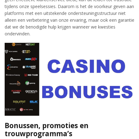
tijdens onze speelsessies. Daarom is het de voorkeur geven aan
platforms met een uitstekende ondersteuningsstructuur niet
alleen een verbetering van onze ervaring, maar ook een garantie
dat we de benodigde hulp krijgen wanneer we kwesties
ondervinden.
Bonussen, promoties en
trouwprogramma’s