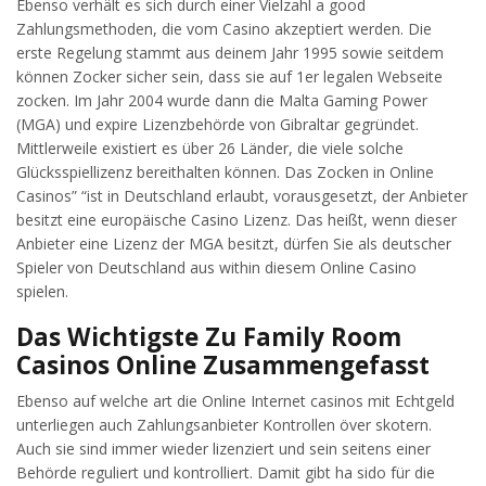
Ebenso verhält es sich durch einer Vielzahl a good
Zahlungsmethoden, die vom Casino akzeptiert werden. Die
erste Regelung stammt aus deinem Jahr 1995 sowie seitdem
können Zocker sicher sein, dass sie auf 1er legalen Webseite
zocken. Im Jahr 2004 wurde dann die Malta Gaming Power
(MGA) und expire Lizenzbehörde von Gibraltar gegründet.
Mittlerweile existiert es über 26 Länder, die viele solche
Glücksspiellizenz bereithalten können. Das Zocken in Online
Casinos” “ist in Deutschland erlaubt, vorausgesetzt, der Anbieter
besitzt eine europäische Casino Lizenz. Das heißt, wenn dieser
Anbieter eine Lizenz der MGA besitzt, dürfen Sie als deutscher
Spieler von Deutschland aus within diesem Online Casino
spielen.
Das Wichtigste Zu Family Room
Casinos Online Zusammengefasst
Ebenso auf welche art die Online Internet casinos mit Echtgeld
unterliegen auch Zahlungsanbieter Kontrollen över skotern.
Auch sie sind immer wieder lizenziert und sein seitens einer
Behörde reguliert und kontrolliert. Damit gibt ha sido für die