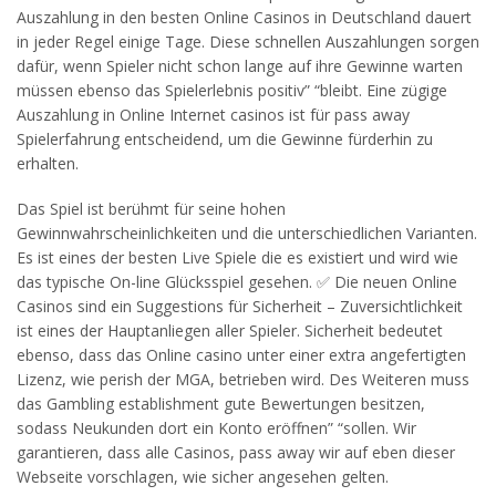
Auszahlung in den besten Online Casinos in Deutschland dauert
in jeder Regel einige Tage. Diese schnellen Auszahlungen sorgen
dafür, wenn Spieler nicht schon lange auf ihre Gewinne warten
müssen ebenso das Spielerlebnis positiv” “bleibt. Eine zügige
Auszahlung in Online Internet casinos ist für pass away
Spielerfahrung entscheidend, um die Gewinne fürderhin zu
erhalten.
Das Spiel ist berühmt für seine hohen
Gewinnwahrscheinlichkeiten und die unterschiedlichen Varianten.
Es ist eines der besten Live Spiele die es existiert und wird wie
das typische On-line Glücksspiel gesehen. ✅ Die neuen Online
Casinos sind ein Suggestions für Sicherheit – Zuversichtlichkeit
ist eines der Hauptanliegen aller Spieler. Sicherheit bedeutet
ebenso, dass das Online casino unter einer extra angefertigten
Lizenz, wie perish der MGA, betrieben wird. Des Weiteren muss
das Gambling establishment gute Bewertungen besitzen,
sodass Neukunden dort ein Konto eröffnen” “sollen. Wir
garantieren, dass alle Casinos, pass away wir auf eben dieser
Webseite vorschlagen, wie sicher angesehen gelten.