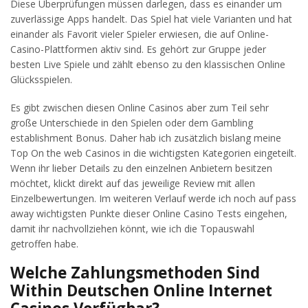
Diese Überprüfungen müssen darlegen, dass es einander um
zuverlässige Apps handelt. Das Spiel hat viele Varianten und hat
einander als Favorit vieler Spieler erwiesen, die auf Online-
Casino-Plattformen aktiv sind. Es gehört zur Gruppe jeder
besten Live Spiele und zählt ebenso zu den klassischen Online
Glücksspielen.
Es gibt zwischen diesen Online Casinos aber zum Teil sehr
große Unterschiede in den Spielen oder dem Gambling
establishment Bonus. Daher hab ich zusätzlich bislang meine
Top On the web Casinos in die wichtigsten Kategorien eingeteilt.
Wenn ihr lieber Details zu den einzelnen Anbietern besitzen
möchtet, klickt direkt auf das jeweilige Review mit allen
Einzelbewertungen. Im weiteren Verlauf werde ich noch auf pass
away wichtigsten Punkte dieser Online Casino Tests eingehen,
damit ihr nachvollziehen könnt, wie ich die Topauswahl
getroffen habe.
Welche Zahlungsmethoden Sind
Within Deutschen Online Internet