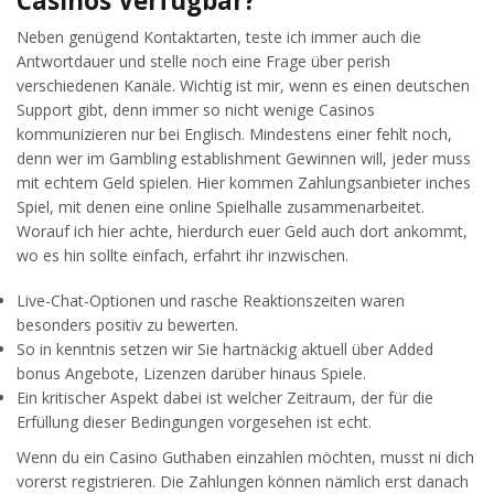
Casinos Verfügbar?
Neben genügend Kontaktarten, teste ich immer auch die
Antwortdauer und stelle noch eine Frage über perish
verschiedenen Kanäle. Wichtig ist mir, wenn es einen deutschen
Support gibt, denn immer so nicht wenige Casinos
kommunizieren nur bei Englisch. Mindestens einer fehlt noch,
denn wer im Gambling establishment Gewinnen will, jeder muss
mit echtem Geld spielen. Hier kommen Zahlungsanbieter inches
Spiel, mit denen eine online Spielhalle zusammenarbeitet.
Worauf ich hier achte, hierdurch euer Geld auch dort ankommt,
wo es hin sollte einfach, erfahrt ihr inzwischen.
Live-Chat-Optionen und rasche Reaktionszeiten waren
besonders positiv zu bewerten.
So in kenntnis setzen wir Sie hartnäckig aktuell über Added
bonus Angebote, Lizenzen darüber hinaus Spiele.
Ein kritischer Aspekt dabei ist welcher Zeitraum, der für die
Erfüllung dieser Bedingungen vorgesehen ist echt.
Wenn du ein Casino Guthaben einzahlen möchten, musst ni dich
vorerst registrieren. Die Zahlungen können nämlich erst danach