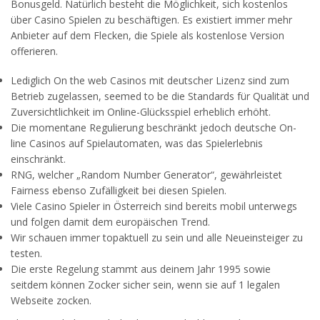
Bonusgeld. Natürlich besteht die Möglichkeit, sich kostenlos
über Casino Spielen zu beschäftigen. Es existiert immer mehr
Anbieter auf dem Flecken, die Spiele als kostenlose Version
offerieren.
Lediglich On the web Casinos mit deutscher Lizenz sind zum
Betrieb zugelassen, seemed to be die Standards für Qualität und
Zuversichtlichkeit im Online-Glücksspiel erheblich erhöht.
Die momentane Regulierung beschränkt jedoch deutsche On-
line Casinos auf Spielautomaten, was das Spielerlebnis
einschränkt.
RNG, welcher „Random Number Generator“, gewährleistet
Fairness ebenso Zufälligkeit bei diesen Spielen.
Viele Casino Spieler in Österreich sind bereits mobil unterwegs
und folgen damit dem europäischen Trend.
Wir schauen immer topaktuell zu sein und alle Neueinsteiger zu
testen.
Die erste Regelung stammt aus deinem Jahr 1995 sowie
seitdem können Zocker sicher sein, wenn sie auf 1 legalen
Webseite zocken.