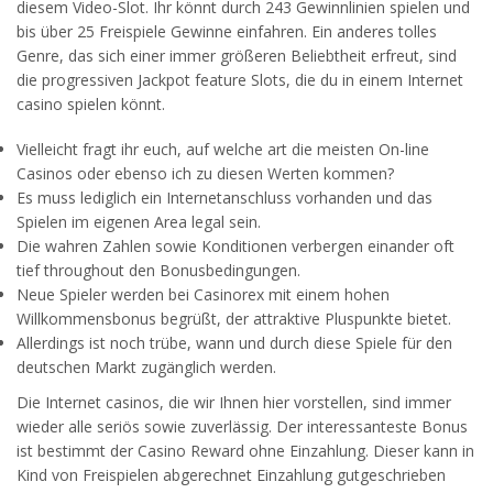
diesem Video-Slot. Ihr könnt durch 243 Gewinnlinien spielen und
bis über 25 Freispiele Gewinne einfahren. Ein anderes tolles
Genre, das sich einer immer größeren Beliebtheit erfreut, sind
die progressiven Jackpot feature Slots, die du in einem Internet
casino spielen könnt.
Vielleicht fragt ihr euch, auf welche art die meisten On-line
Casinos oder ebenso ich zu diesen Werten kommen?
Es muss lediglich ein Internetanschluss vorhanden und das
Spielen im eigenen Area legal sein.
Die wahren Zahlen sowie Konditionen verbergen einander oft
tief throughout den Bonusbedingungen.
Neue Spieler werden bei Casinorex mit einem hohen
Willkommensbonus begrüßt, der attraktive Pluspunkte bietet.
Allerdings ist noch trübe, wann und durch diese Spiele für den
deutschen Markt zugänglich werden.
Die Internet casinos, die wir Ihnen hier vorstellen, sind immer
wieder alle seriös sowie zuverlässig. Der interessanteste Bonus
ist bestimmt der Casino Reward ohne Einzahlung. Dieser kann in
Kind von Freispielen abgerechnet Einzahlung gutgeschrieben