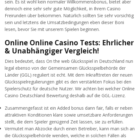
sein. Es ist wohl kein normaler Willkommensbonus, bietet aber
dennoch eine sehr sehr gute Möglichkeit, in Ihrem Casino
Freirunden über bekommen. Natürlich sollten Sie sehr vorsichtig
sein und letztens die Umsatzbedingungen eben dieser Boni
lesen, bevor Sie mit unserem Spielen beginnen.
Online Online Casino Tests: Ehrlicher
& Unabhängiger Vergleich!
Dies bedeutet, dass On the web Glücksspiel in Deutschland nun
legal ebenso von der Gemeinsamen Glücksspielbehörde der
Länder (GGL) reguliert ist echt. Mit dem Inkrafttreten der neuen
Glücksspielregulierungen gibt es den verstärkten Fokus bei den
Spielerschutz für deutsche Nutzer. Wir achten bei welcher Online
Casino Deutschland Bewertung deshalb auf die GGL-Lizenz.
Zusammengefasst ist ein Added bonus dann fair, falls er neben
attraktiven Konditionen klare sowie umsetzbare Anforderungen
stellt, die dem Spieler genügend Zeit lassen, sie zu erfüllen.
Vermutet man Abzocke durch einen Betreiber, kann man sich an
die Glücksspielbehörde wenden, welche in solchen Fällen als