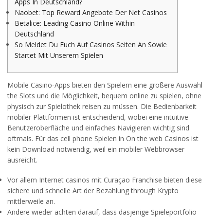
Apps In Deutschland?
Naobet: Top Reward Angebote Der Net Casinos
Betalice: Leading Casino Online Within
Deutschland
So Meldet Du Euch Auf Casinos Seiten An Sowie
Startet Mit Unserem Spielen
Mobile Casino-Apps bieten den Spielern eine größere Auswahl
the Slots und die Möglichkeit, bequem online zu spielen, ohne
physisch zur Spielothek reisen zu müssen. Die Bedienbarkeit
mobiler Plattformen ist entscheidend, wobei eine intuitive
Benutzeroberfläche und einfaches Navigieren wichtig sind
oftmals. Für das cell phone Spielen in On the web Casinos ist
kein Download notwendig, weil ein mobiler Webbrowser
ausreicht.
Vor allem Internet casinos mit Curaçao Franchise bieten diese
sichere und schnelle Art der Bezahlung through Krypto
mittlerweile an.
Andere wieder achten darauf, dass dasjenige Spieleportfolio