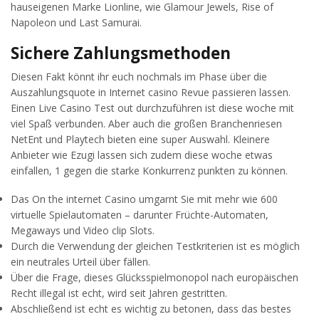
hauseigenen Marke Lionline, wie Glamour Jewels, Rise of
Napoleon und Last Samurai.
Sichere Zahlungsmethoden
Diesen Fakt könnt ihr euch nochmals im Phase über die
Auszahlungsquote in Internet casino Revue passieren lassen.
Einen Live Casino Test out durchzuführen ist diese woche mit
viel Spaß verbunden. Aber auch die großen Branchenriesen
NetEnt und Playtech bieten eine super Auswahl. Kleinere
Anbieter wie Ezugi lassen sich zudem diese woche etwas
einfallen, 1 gegen die starke Konkurrenz punkten zu können.
Das On the internet Casino umgarnt Sie mit mehr wie 600
virtuelle Spielautomaten – darunter Früchte-Automaten,
Megaways und Video clip Slots.
Durch die Verwendung der gleichen Testkriterien ist es möglich
ein neutrales Urteil über fällen.
Über die Frage, dieses Glücksspielmonopol nach europäischen
Recht illegal ist echt, wird seit Jahren gestritten.
Abschließend ist echt es wichtig zu betonen, dass das bestes