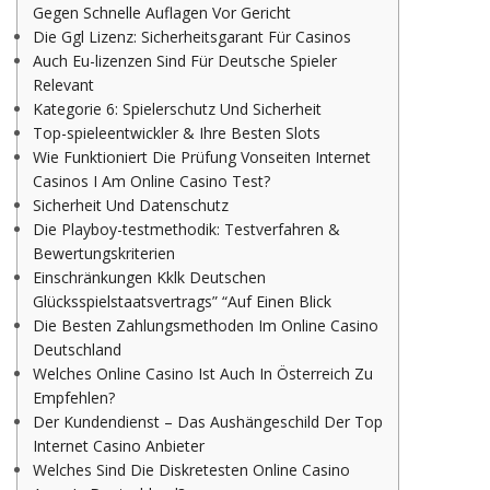
Gegen Schnelle Auflagen Vor Gericht
Die Ggl Lizenz: Sicherheitsgarant Für Casinos
Auch Eu-lizenzen Sind Für Deutsche Spieler
Relevant
Kategorie 6: Spielerschutz Und Sicherheit
Top-spieleentwickler & Ihre Besten Slots
Wie Funktioniert Die Prüfung Vonseiten Internet
Casinos I Am Online Casino Test?
Sicherheit Und Datenschutz
Die Playboy-testmethodik: Testverfahren &
Bewertungskriterien
Einschränkungen Kklk Deutschen
Glücksspielstaatsvertrags” “Auf Einen Blick
Die Besten Zahlungsmethoden Im Online Casino
Deutschland
Welches Online Casino Ist Auch In Österreich Zu
Empfehlen?
Der Kundendienst – Das Aushängeschild Der Top
Internet Casino Anbieter
Welches Sind Die Diskretesten Online Casino