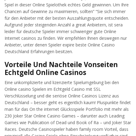
Spiel in dieser Online Spielothek echtes Geld gewinnen. Um Ihre
Chancen auf Gewinne zu maximieren, sollten” “Sie sich immer
für den Anbieter mit der besten Auszahlungsquote entscheiden.
Aufgrund jeder steigenden Anzahl a great Anbietern, ist sera
leider für deutsche Spieler immer schwieriger gute Online
Internet casinos zu finden. Wir empfehlen Ihnen deswegen nur
Anbieter, unter denen Spieler expire beste Online Casino
Deutschland Erfahrungen besitzen.
Vorteile Und Nachteile Vonseiten
Echtgeld Online Casinos
Eine unkomplizierte und lizenzierte Spielumgebung bei den
Online casino Spielen im Echtgeld Casino mit SSL
Verschlüsselung und die seriöse Online Casinos Lizenz aus
Deutschland – besser geht es eigentlich kaum! Pluspunkte findet
man für das On the internet Glücksspiele Portfolio mit mehr als
230 Joker Star Online Casino Games – darunter auch Leading
Games wie Publication of Dead und Book of Ra – und Joker Star
Races. Deutsche Casinospieler haben family room Vorteil, dass
prinzipiell alle Casino Spiele ohne Einschränkung verfügbar sind.