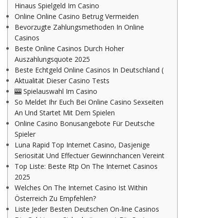
Hinaus Spielgeld Im Casino
Online Online Casino Betrug Vermeiden
Bevorzugte Zahlungsmethoden In Online
Casinos
Beste Online Casinos Durch Hoher
Auszahlungsquote 2025
Beste Echtgeld Online Casinos In Deutschland (
Aktualität Dieser Casino Tests
🎰 Spielauswahl Im Casino
So Meldet Ihr Euch Bei Online Casino Sexseiten
An Und Startet Mit Dem Spielen
Online Casino Bonusangebote Für Deutsche
Spieler
Luna Rapid Top Internet Casino, Dasjenige
Seriosität Und Effectuer Gewinnchancen Vereint
Top Liste: Beste Rtp On The Internet Casinos
2025
Welches On The Internet Casino Ist Within
Österreich Zu Empfehlen?
Liste Jeder Besten Deutschen On-line Casinos