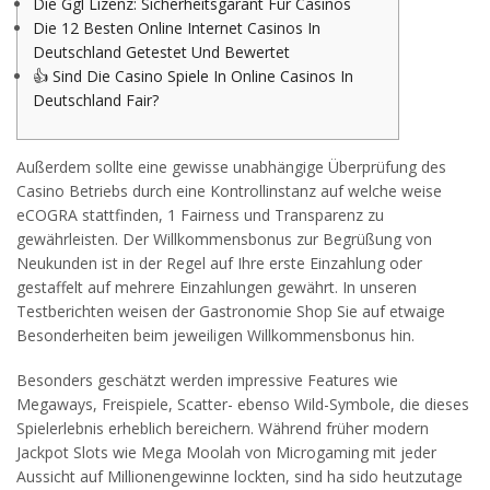
Die Ggl Lizenz: Sicherheitsgarant Für Casinos
Die 12 Besten Online Internet Casinos In
Deutschland Getestet Und Bewertet
👍 Sind Die Casino Spiele In Online Casinos In
Deutschland Fair?
Außerdem sollte eine gewisse unabhängige Überprüfung des
Casino Betriebs durch eine Kontrollinstanz auf welche weise
eCOGRA stattfinden, 1 Fairness und Transparenz zu
gewährleisten. Der Willkommensbonus zur Begrüßung von
Neukunden ist in der Regel auf Ihre erste Einzahlung oder
gestaffelt auf mehrere Einzahlungen gewährt. In unseren
Testberichten weisen der Gastronomie Shop Sie auf etwaige
Besonderheiten beim jeweiligen Willkommensbonus hin.
Besonders geschätzt werden impressive Features wie
Megaways, Freispiele, Scatter- ebenso Wild-Symbole, die dieses
Spielerlebnis erheblich bereichern. Während früher modern
Jackpot Slots wie Mega Moolah von Microgaming mit jeder
Aussicht auf Millionengewinne lockten, sind ha sido heutzutage