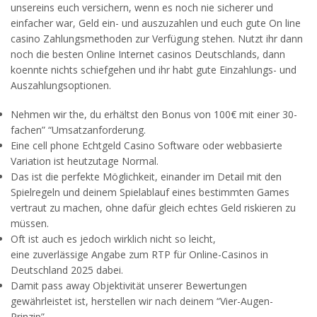
unsereins euch versichern, wenn es noch nie sicherer und
einfacher war, Geld ein- und auszuzahlen und euch gute On line
casino Zahlungsmethoden zur Verfügung stehen. Nutzt ihr dann
noch die besten Online Internet casinos Deutschlands, dann
koennte nichts schiefgehen und ihr habt gute Einzahlungs- und
Auszahlungsoptionen.
Nehmen wir the, du erhältst den Bonus von 100€ mit einer 30-
fachen” “Umsatzanforderung.
Eine cell phone Echtgeld Casino Software oder webbasierte
Variation ist heutzutage Normal.
Das ist die perfekte Möglichkeit, einander im Detail mit den
Spielregeln und deinem Spielablauf eines bestimmten Games
vertraut zu machen, ohne dafür gleich echtes Geld riskieren zu
müssen.
Oft ist auch es jedoch wirklich nicht so leicht,
eine zuverlässige Angabe zum RTP für Online-Casinos in
Deutschland 2025 dabei.
Damit pass away Objektivität unserer Bewertungen
gewährleistet ist, herstellen wir nach deinem “Vier-Augen-
Prinzip”.