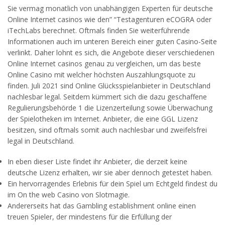
Sie vermag monatlich von unabhängigen Experten für deutsche
Online Internet casinos wie den” “Testagenturen eCOGRA oder
iTechLabs berechnet. Oftmals finden Sie weiterführende
Informationen auch im unteren Bereich einer guten Casino-Seite
verlinkt. Daher lohnt es sich, die Angebote dieser verschiedenen
Online Internet casinos genau zu vergleichen, um das beste
Online Casino mit welcher höchsten Auszahlungsquote zu
finden. Juli 2021 sind Online Glücksspielanbieter in Deutschland
nachlesbar legal. Seitdem kümmert sich die dazu geschaffene
Regulierungsbehörde 1 die Lizenzerteilung sowie Überwachung
der Spielotheken im Internet. Anbieter, die eine GGL Lizenz
besitzen, sind oftmals somit auch nachlesbar und zweifelsfrei
legal in Deutschland.
In eben dieser Liste findet ihr Anbieter, die derzeit keine
deutsche Lizenz erhalten, wir sie aber dennoch getestet haben.
Ein hervorragendes Erlebnis für dein Spiel um Echtgeld findest du
im On the web Casino von Slotmagie.
Andererseits hat das Gambling establishment online einen
treuen Spieler, der mindestens für die Erfüllung der