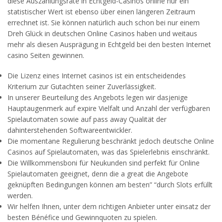
diese Auszahlungsrate in Echtgeld-Casinos online nur ein
statistischer Wert ist ebenso über einen längeren Zeitraum
errechnet ist. Sie können natürlich auch schon bei nur einem
Dreh Glück in deutschen Online Casinos haben und weitaus
mehr als diesen Ausprägung in Echtgeld bei den besten Internet
casino Seiten gewinnen.
Die Lizenz eines Internet casinos ist ein entscheidendes
Kriterium zur Gutachten seiner Zuverlässigkeit.
In unserer Beurteilung des Angebots legen wir dasjenige
Hauptaugenmerk auf expire Vielfalt und Anzahl der verfügbaren
Spielautomaten sowie auf pass away Qualität der
dahinterstehenden Softwareentwickler.
Die momentane Regulierung beschränkt jedoch deutsche Online
Casinos auf Spielautomaten, was das Spielerlebnis einschränkt.
Die Willkommensboni für Neukunden sind perfekt für Online
Spielautomaten geeignet, denn die a great die Angebote
geknüpften Bedingungen können am besten” “durch Slots erfüllt
werden.
Wir helfen Ihnen, unter dem richtigen Anbieter unter einsatz der
besten Bénéfice und Gewinnquoten zu spielen.