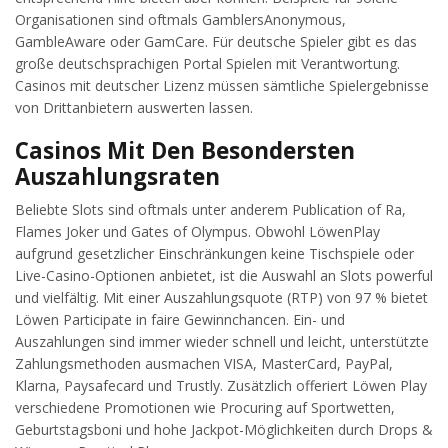
Organisationen sind oftmals GamblersAnonymous,
GambleAware oder GamCare. Für deutsche Spieler gibt es das
große deutschsprachigen Portal Spielen mit Verantwortung.
Casinos mit deutscher Lizenz müssen sämtliche Spielergebnisse
von Drittanbietern auswerten lassen.
Casinos Mit Den Besondersten
Auszahlungsraten
Beliebte Slots sind oftmals unter anderem Publication of Ra,
Flames Joker und Gates of Olympus. Obwohl LöwenPlay
aufgrund gesetzlicher Einschränkungen keine Tischspiele oder
Live-Casino-Optionen anbietet, ist die Auswahl an Slots powerful
und vielfältig. Mit einer Auszahlungsquote (RTP) von 97 % bietet
Löwen Participate in faire Gewinnchancen. Ein- und
Auszahlungen sind immer wieder schnell und leicht, unterstützte
Zahlungsmethoden ausmachen VISA, MasterCard, PayPal,
Klarna, Paysafecard und Trustly. Zusätzlich offeriert Löwen Play
verschiedene Promotionen wie Procuring auf Sportwetten,
Geburtstagsboni und hohe Jackpot-Möglichkeiten durch Drops &