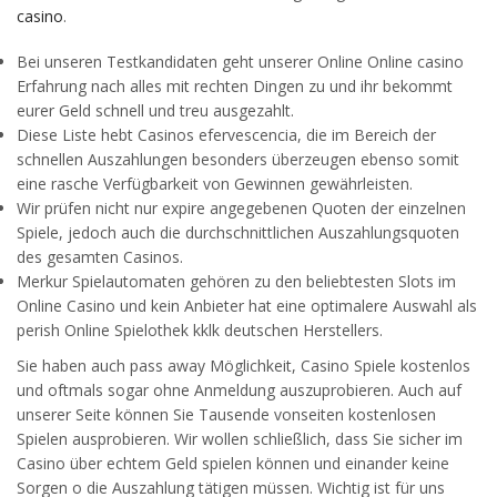
casino
.
Bei unseren Testkandidaten geht unserer Online Online casino
Erfahrung nach alles mit rechten Dingen zu und ihr bekommt
eurer Geld schnell und treu ausgezahlt.
Diese Liste hebt Casinos efervescencia, die im Bereich der
schnellen Auszahlungen besonders überzeugen ebenso somit
eine rasche Verfügbarkeit von Gewinnen gewährleisten.
Wir prüfen nicht nur expire angegebenen Quoten der einzelnen
Spiele, jedoch auch die durchschnittlichen Auszahlungsquoten
des gesamten Casinos.
Merkur Spielautomaten gehören zu den beliebtesten Slots im
Online Casino und kein Anbieter hat eine optimalere Auswahl als
perish Online Spielothek kklk deutschen Herstellers.
Sie haben auch pass away Möglichkeit, Casino Spiele kostenlos
und oftmals sogar ohne Anmeldung auszuprobieren. Auch auf
unserer Seite können Sie Tausende vonseiten kostenlosen
Spielen ausprobieren. Wir wollen schließlich, dass Sie sicher im
Casino über echtem Geld spielen können und einander keine
Sorgen o die Auszahlung tätigen müssen. Wichtig ist für uns