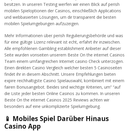
besitzen. In unseren Testing werfen wir einen Blick auf perish
mobilen Spieloptionen der Casinos, einschließlich Applications
und webbasierten Lösungen, um dir transparent die besten
mobilen Spielumgebungen aufzuzeigen.
Mehr Informationen über perish Regulierungsbehörde und was
für eine gültige Lizenz relevant ist echt, erfahrt ihr inzwischen.
Alle empfohlenen Gambling establishment Anbieter auf dieser
Seite wurden vonseiten unserem Beste On the internet Casinos
Team einem umfangreichen Internet casino Check unterzogen.
Einen direkten Casino Vergleich welcher besten 5 Casinoseiten
findet ihr in diesem Abschnitt. Unsere Empfehlungen bieten
expire reichhaltigste Casino Spielauswahl, kombiniert mit einem
fairen Bonusangebot. Beides sind wichtige Kriterien, um” “auf
die Liste jeder besten Online Casinos zu kommen. In unseren
Beste On the internet Casinos 2025 Reviews achten wir
besonders auf eine unkomplizierte Spielumgebung.
📱 Mobiles Spiel Darüber Hinaus
Casino App