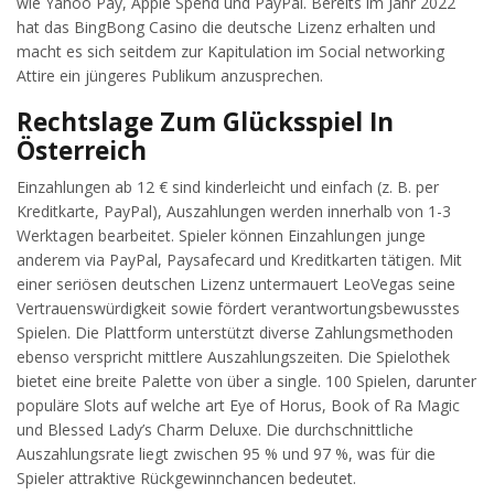
wie Yahoo Pay, Apple Spend und PayPal. Bereits im Jahr 2022
hat das BingBong Casino die deutsche Lizenz erhalten und
macht es sich seitdem zur Kapitulation im Social networking
Attire ein jüngeres Publikum anzusprechen.
Rechtslage Zum Glücksspiel In
Österreich
Einzahlungen ab 12 € sind kinderleicht und einfach (z. B. per
Kreditkarte, PayPal), Auszahlungen werden innerhalb von 1-3
Werktagen bearbeitet. Spieler können Einzahlungen junge
anderem via PayPal, Paysafecard und Kreditkarten tätigen. Mit
einer seriösen deutschen Lizenz untermauert LeoVegas seine
Vertrauenswürdigkeit sowie fördert verantwortungsbewusstes
Spielen. Die Plattform unterstützt diverse Zahlungsmethoden
ebenso verspricht mittlere Auszahlungszeiten. Die Spielothek
bietet eine breite Palette von über a single. 100 Spielen, darunter
populäre Slots auf welche art Eye of Horus, Book of Ra Magic
und Blessed Lady’s Charm Deluxe. Die durchschnittliche
Auszahlungsrate liegt zwischen 95 % und 97 %, was für die
Spieler attraktive Rückgewinnchancen bedeutet.