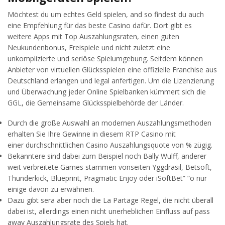
Möchtest du um echtes Geld spielen, and so findest du auch
eine Empfehlung für das beste Casino dafür. Dort gibt es
weitere Apps mit Top Auszahlungsraten, einen guten
Neukundenbonus, Freispiele und nicht zuletzt eine
unkomplizierte und seriöse Spielumgebung. Seitdem können
Anbieter von virtuellen Glücksspielen eine offizielle Franchise aus
Deutschland erlangen und legal anfertigen. Um die Lizenzierung
und Überwachung jeder Online Spielbanken kümmert sich die
GGL, die Gemeinsame Glücksspielbehörde der Länder.
Durch die große Auswahl an modernen Auszahlungsmethoden
erhalten Sie Ihre Gewinne in diesem RTP Casino mit
einer durchschnittlichen Casino Auszahlungsquote von % zügig.
Bekanntere sind dabei zum Beispiel noch Bally Wulff, anderer
weit verbreitete Games stammen vonseiten Yggdrasil, Betsoft,
Thunderkick, Blueprint, Pragmatic Enjoy oder iSoftBet” “o nur
einige davon zu erwähnen.
Dazu gibt sera aber noch die La Partage Regel, die nicht überall
dabei ist, allerdings einen nicht unerheblichen Einfluss auf pass
away Auszahlungsrate des Spiels hat.