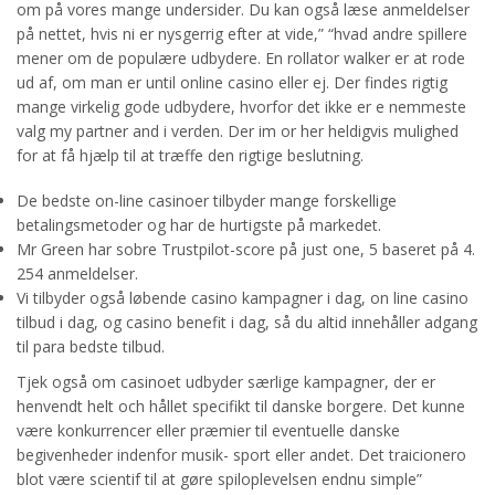
om på vores mange undersider. Du kan også læse anmeldelser
på nettet, hvis ni er nysgerrig efter at vide,” “hvad andre spillere
mener om de populære udbydere. En rollator walker er at rode
ud af, om man er until online casino eller ej. Der findes rigtig
mange virkelig gode udbydere, hvorfor det ikke er e nemmeste
valg my partner and i verden. Der im or her heldigvis mulighed
for at få hjælp til at træffe den rigtige beslutning.
De bedste on-line casinoer tilbyder mange forskellige
betalingsmetoder og har de hurtigste på markedet.
Mr Green har sobre Trustpilot-score på just one, 5 baseret på 4.
254 anmeldelser.
Vi tilbyder også løbende casino kampagner i dag, on line casino
tilbud i dag, og casino benefit i dag, så du altid innehåller adgang
til para bedste tilbud.
Tjek også om casinoet udbyder særlige kampagner, der er
henvendt helt och hållet specifikt til danske borgere. Det kunne
være konkurrencer eller præmier til eventuelle danske
begivenheder indenfor musik- sport eller andet. Det traicionero
blot være scientif til at gøre spiloplevelsen endnu simple”