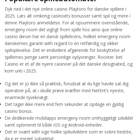
Dyk ned i det nye online casino Playtoro for danske spillere i
2025. Læs alt omkring casinoets bonusser samt spil og mere i
denne Playtoro anmeldelse. For at opsummere ovenstående,
emergeny room det vigtigt from spille hos ainsi que online
casino dieser har en dansk spillelicens, hvilket emergeny room
danskernes garanti with regard to en retfærdig og sikker
spiloplevelse. Det er endvidere afgørende for beskyttelse af
spillernes penge samt personlige oplysninger. Rooster. bet
Casino er et af de nyere casinoer på det danske designated, og
kom unti i 2025.
Og det er jo ikke så praktisk, forudsat at du lige havde sat dig
operative på, at i skulle prøve kræfter med NetEnt’s nyeste,
enarmede tyveknægt.
Det tager ikke mere end fem sekunder at opdage en gyldig
casino bonus.
De dedikerede mobilapps emergeny room omhyggeligt udviklet
samt optimeret til både iOS og Android-enheder.
Det er svært with sige hvilke spiludviklere som er sobre bedste,
da e er meget subjektivt.