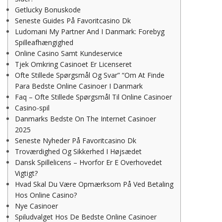
Getlucky Bonuskode
Seneste Guides På Favoritcasino Dk
Ludomani My Partner And I Danmark: Forebyg
Spilleafhængighed
Online Casino Samt Kundeservice
Tjek Omkring Casinoet Er Licenseret
Ofte Stillede Spørgsmål Og Svar” “Om At Finde
Para Bedste Online Casinoer I Danmark
Faq – Ofte Stillede Spørgsmål Til Online Casinoer
Casino-spil
Danmarks Bedste On The Internet Casinoer
2025
Seneste Nyheder På Favoritcasino Dk
Troværdighed Og Sikkerhed I Højsædet
Dansk Spillelicens – Hvorfor Er E Overhovedet
Vigtigt?
Hvad Skal Du Være Opmærksom På Ved Betaling
Hos Online Casino?
Nye Casinoer
Spiludvalget Hos De Bedste Online Casinoer