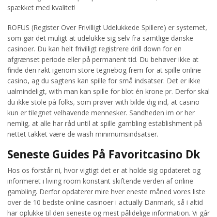
spækket med kvalitet!
ROFUS (Register Over Frivilligt Udelukkede Spillere) er systemet,
som gør det muligt at udelukke sig selv fra samtlige danske
casinoer. Du kan helt frivilligt registrere drill down for en
afgrænset periode eller på permanent tid. Du behøver ikke at
finde den rakt igenom store tegnebog frem for at spille online
casino, ag du sagtens kan spille for små indsatser. Det er ikke
ualmindeligt, with man kan spille for blot én krone pr. Derfor skal
du ikke stole på folks, som prøver with bilde dig ind, at casino
kun er tilegnet velhavende mennesker. Sandheden im or her
nemlig, at alle har råd until at spille gambling establishment på
nettet takket være de wash minimumsindsatser.
Seneste Guides På Favoritcasino Dk
Hos os forstår ni, hvor vigtigt det er at holde sig opdateret og
informeret i living room konstant skiftende verden af online
gambling. Derfor opdaterer mire hver eneste måned vores liste
over de 10 bedste online casinoer i actually Danmark, så i altid
har oplukke til den seneste og mest pålidelige information. Vi går