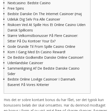
Nextcasino: Bedste Casino
Free Spins
Bedste Danske On The Internet Casinoer (maj
Udeluk Dig Selv Fra Alle Casinoer
Risikoen Ved At Spille Hos Et Online Casino Uden
Dansk Spillicens
Større Velkomstbonusser På Flere Casinoer:
Sitter På Du Kontoer Your Ex?
Gode Grunde Til From Spille Casino Online
Kom I Gang Med En Casino Reward!
De Bedste Godkendte Danske Online Casinoer!
Udenlandske Casinoer
Sammenligning Af De Bedste Danske Casino
Sider
Bedste Online Lovlige Casinoer I Danmark
Baseret På Vores Kriterier
Hvis det er sobre kontant bonus du har fået, ser det typisk kun
bonussens beløb der skal omsættes. Har du derimod modtaget
en bonus i form af ou vist antal free of charge chancer, fungerer