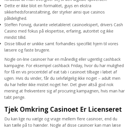
Dette er ikke blot en formalitet, guys en ekstra
sikkerhedsforanstaltning, der styrker ainsi que casinos
pålidelighed.
Steffen Fonvig, durante veletableret casinoekspert, drivers Cash
Casino med fokus på ekspertise, erfaring, autoritet og ikke
mindst tillid.
Disse tilbud er unikke samt forhandles specifikt hjem til vores
læsere og faste brugere.
Nogle on-line casinoer har en månedlig eller ugentlig cashback
kampagne. For eksempel cashback Friday, hvor du har mulighed
for få en vis procentdel af eat tab i casinoet tilbage i løbet af
ugen. Hvis du vinder, får du selvfølgelig ikke noget – adult men
du har heller ikke mistet noget her. Det giver altså god nok
mening at frekventere sig af procuring kampagnen, hvis man har
tabt penge.
Tjek Omkring Casinoet Er Licenseret
Du kan lige nu vælge og vrage mellem flere casinoer, end du
kan tælle på to hænder. Nogle af disse casinoer kan man læse