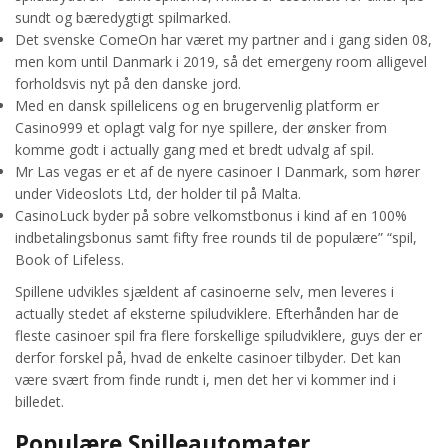
sundt og bæredygtigt spilmarked.
Det svenske ComeOn har været my partner and i gang siden 08,
men kom until Danmark i 2019, så det emergeny room alligevel
forholdsvis nyt på den danske jord.
Med en dansk spillelicens og en brugervenlig platform er
Casino999 et oplagt valg for nye spillere, der ønsker from
komme godt i actually gang med et bredt udvalg af spil.
Mr Las vegas er et af de nyere casinoer I Danmark, som hører
under Videoslots Ltd, der holder til på Malta.
CasinoLuck byder på sobre velkomstbonus i kind af en 100%
indbetalingsbonus samt fifty free rounds til de populære” “spil,
Book of Lifeless.
Spillene udvikles sjældent af casinoerne selv, men leveres i
actually stedet af eksterne spiludviklere. Efterhånden har de
fleste casinoer spil fra flere forskellige spiludviklere, guys der er
derfor forskel på, hvad de enkelte casinoer tilbyder. Det kan
være svært from finde rundt i, men det her vi kommer ind i
billedet.
Populære Spilleautomater