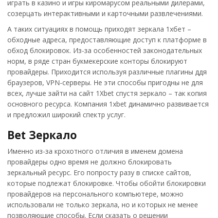
играть в казино и игры киромарусом реальными дилерами,
созерцать интерактивными и карточными развлечениями.
А таких ситуациях в помощь приходят зеркала 1хбет –
обходные адреса, предоставляющие доступ к платформе в
обход блокировок. Из-за особенностей законодательных
норм, в ряде стран букмекерские конторы блокируют
провайдеры. Приходится используя различные плагины ддя
браузеров, VPN-серверы. Не эти способы пригодны не для
всех, лучше зайти на сайт 1Xbet спустя зеркало – так копия
основного ресурса. Компания 1xbet динамично развивается
и предложил широкий спектр услуг.
Bet Зеркало
Именно из-за крохотного отличия в именем домена
провайдеры одно время не должно блокировать
зеркальный ресурс. Его попросту разу в списке сайтов,
которые подлежат блокировке. Чтобы обойти блокировки
провайдеров на персонального компьютере, можно
использовали не только зеркала, но и которых не менее
позволяющие способы. Если сказать о решении