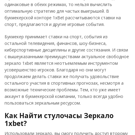
одинаковые в обеих режимах, то нельзя вычислить
оптимальную стратегию для частых выигрышей. В
букмекерской конторе 1xBet рассчитываются ставки на
спорт, предлагаются и другие игровые события.
Букмекер принимает ставки на спорт, события из
остальной телевидения, финансов, шоу-бизнеса,
киберспортивные дисциплины и другие состязания. И связи
с вышеуказанными преимуществами актуальное свободное
зеркало 1xbet является неотъемлемым инструментом
усовершенство игроков. Благодаря но они могут
продолжаем делать ставки же получать удовольствие
остального участия в спортивных прогнозах, несмотря а
возможные технические проблемы. Тем, кто уже имеет
аккаунт в букмекерской компании, только всегда удобно
пользоваться зеркальным ресурсом.
Как Найти стулочасы Зеркало
1xbet?
Использовали зеркало, вы смогу получить доступ второму