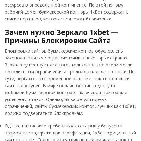
ресурсов в определенной континенте. По этой потому
рабочий домен букмекерской конторы 1хБет содержат в
списке порталов, которые подлежат блокировке.
Зачем нужно Зеркало 1xbet —
Причины Блокировки Сайта
Блокировки сайтов букмекерских контор обусловлены
законодательными ограничениями в некоторых странах.
Зеркала существует для того, только пользователи могли
обходить эти ограничения а продолжать делать ставки. По
сути, зеркало – это временное решение, пока важнейшей
сайт недоступен. В мире онлайн-беттинга доступ к
любимой букмекерской конторе – ключевой фактор для
успешного ставок. Однако, из-за регуляторных
ограничений, сайты букмекерских контор, лучших как 1хбет,
должно подвергаться блокировкам.
Однако на высокие требования к отыгрышу бонусов и
возможные задержки при верификации, 1хбет официальный
сайт остаётся” “одного из лучших платформ для ставок же