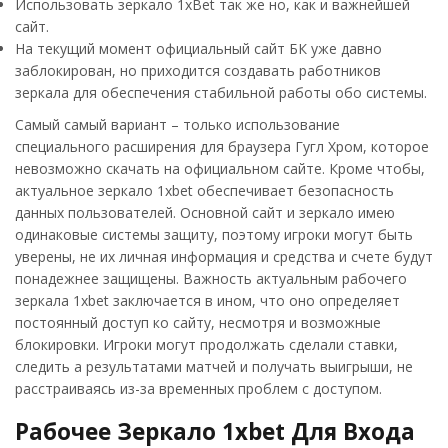
Использовать зеркало 1xBet так же но, как и важнейшей
сайт.
На текущий момент официальный сайт БК уже давно
заблокирован, но приходится создавать работников
зеркала для обеспечения стабильной работы обо системы.
Самый самый вариант – только использование
специального расширения для браузера Гугл Хром, которое
невозможно скачать на официальном сайте. Кроме чтобы,
актуальное зеркало 1xbet обеспечивает безопасность
данных пользователей. Основной сайт и зеркало имею
одинаковые системы защиту, поэтому игроки могут быть
уверены, не их личная информация и средства и счете будут
понадежнее защищены. Важность актуальным рабочего
зеркала 1xbet заключается в ином, что оно определяет
постоянный доступ ко сайту, несмотря и возможные
блокировки. Игроки могут продолжать сделали ставки,
следить а результатами матчей и получать выигрыши, не
расстраиваясь из-за временных проблем с доступом.
Рабочее Зеркало 1xbet Для Входа