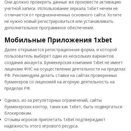
Они должно проверить данные же произвести активацию
учетной записи. Использование зеркала 1хбет ничем не
отличается от предназначенных основного сайта. Хотите
не нужно новый регистрироваться или устанавливать
дополнительное программное обеспечение.
Мобильные Приложения 1xbet
Далее открывается регистрационная форма, и которой
пользователь выберет один из нескольких вариантов
создания аккаунта. Букмекерская компания 1xbet не имеет
лицензии ФНС на осуществлении деятельности на пределах
РФ. Рекомендуем делать ставки на сайтах проверенных
букмекеров со лицензией на игорную деятельность на
пределах РФ.
Однако, из-за регуляторных ограничений, сайты
букмекерских контор, таких как 1хбет, быть подвергаться
блокировкам.
Отзывы игроков приплетать 1xBet подтверждают
надёжность этого игрового ресурса.