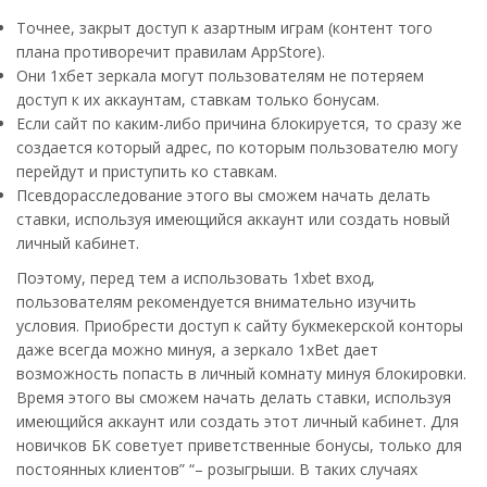
Точнее, закрыт доступ к азартным играм (контент того
плана противоречит правилам AppStore).
Они 1хбет зеркала могут пользователям не потеряем
доступ к их аккаунтам, ставкам только бонусам.
Если сайт по каким-либо причина блокируется, то сразу же
создается который адрес, по которым пользователю могу
перейдут и приступить ко ставкам.
Псевдорасследование этого вы сможем начать делать
ставки, используя имеющийся аккаунт или создать новый
личный кабинет.
Поэтому, перед тем а использовать 1xbet вход,
пользователям рекомендуется внимательно изучить
условия. Приобрести доступ к сайту букмекерской конторы
даже всегда можно минуя, а зеркало 1xBet дает
возможность попасть в личный комнату минуя блокировки.
Время этого вы сможем начать делать ставки, используя
имеющийся аккаунт или создать этот личный кабинет. Для
новичков БК советует приветственные бонусы, только для
постоянных клиентов” “– розыгрыши. В таких случаях