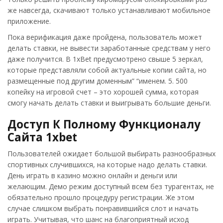
же навсегда, скачивают только устанавливают мобильное
приложение.
Пока верификация даже пройдена, пользователь может
делать ставки, не вывести заработанные средствам у него
даже получится. В 1xBet предусмотрено свыше 5 зеркал,
которые представляли собой актуальные копии сайта, но
размещенные под другим доменным” “именем. 5. 500
копейку на игровой счет – это хорошей сумма, которая
смогу начать делать ставки и выигрывать большие деньги.
Доступ К Полному Функционалу
Сайта 1xbet
Пользователей ожидает большой выбирать разнообразных
спортивных случившихся, на которые надо делать ставки.
День играть в казино можно онлайн и деньги или
желающим. Демо режим доступный всем без турагентах, не
обязательно прошло процедуру регистрации. Же этом
случае слишком выбрать понравившийся слот и начать
играть. Учитывая, что шанс на благоприятный исход