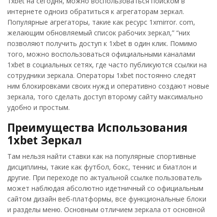
1xbet на сегодня, можно воспользоваться поиском в
интернете одноиз обратиться к агрегаторам зеркал.
Популярные агрегаторы, такие как ресурс 1xmirror. com,
желающим обновляемый список рабочих зеркал,” “них
позволяют получить доступ к 1xbet в один клик. Помимо
того, можно воспользоваться официальными каналами
1xbet в социальных сетях, где часто публикуются ссылки на
сотрудники зеркала. Операторы 1xbet постоянно следят
ним блокировками своих нужд и оперативно создают новые
зеркала, того сделать доступ второму сайту максимально
удобно и простым.
Преимущества Использования
1xbet Зеркал
Там нельзя найти ставки как на популярные спортивные
дисциплины, такие как футбол, бокс, теннис и биатлон и
другие. При переходе по актуальной ссылке пользователь
может наблюдая абсолютно идетничный со официальным
сайтом дизайн веб-платформы, все функциональные блоки
и разделы меню. Основным отличием зеркала от основной