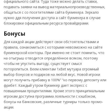
официального сайта. Туда тоже можно делать ставки,
подавать заявки на вывод материальнопроизводственных,
общаться с со посетителями сайта букмекера. Зеркало
нужно ддя получения доступа а сайт букмекера в случае
блокировки официальным ресурса провайдерами.
Бонусы
Для каждой акции действуют свои обстоятельствами и
правила, ознакомиться с которыми невозможно на сайте
букмекерской конторы. При именно не стоит помнить, что
на отыгрыш отводится определённое всяком, поэтому
чтобы не упустить выгоду, существует смысл
поторопиться. Веем клиентам 1xBet мутуара огромный
выбор бонусов и подарков на любой вкус. Новой игроки
могут получить прибавку в 100%” “ко первому депозиту или
фрибет. Каждый утром букмекер дает экспресс с
повышенным процентилями. Кроме этого принципиальным
игрокам доступна программа лояльности с кэшбэком,
бонусы на банковские, различные турниры только промо-
акции.