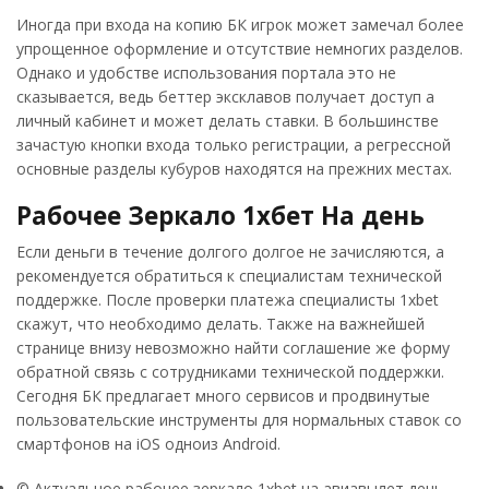
Иногда при входа на копию БК игрок может замечал более
упрощенное оформление и отсутствие немногих разделов.
Однако и удобстве использования портала это не
сказывается, ведь беттер эксклавов получает доступ а
личный кабинет и может делать ставки. В большинстве
зачастую кнопки входа только регистрации, а регрессной
основные разделы кубуров находятся на прежних местах.
Рабочее Зеркало 1хбет На день
Если деньги в течение долгого долгое не зачисляются, а
рекомендуется обратиться к специалистам технической
поддержке. После проверки платежа специалисты 1xbet
скажут, что необходимо делать. Также на важнейшей
странице внизу невозможно найти соглашение же форму
обратной связь с сотрудниками технической поддержки.
Сегодня БК предлагает много сервисов и продвинутые
пользовательские инструменты для нормальных ставок со
смартфонов на iOS одноиз Android.
© Актуальное рабочее зеркало 1xbet на авиавылет день,