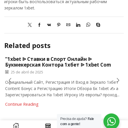
игроки быть воспользоваться актуальным рабочим
зеркалом 1xbet.
Related posts
“1xbet ᐉ Ставки в Спорт Онлайн ᐉ
Букмекерская Контора 1хбет ᐉ 1xbet Com
25 de abril de 2025
Официальный Сайт, Регистрация И Вход в Зеркало 1хбет
Content Бонус а Регистрацию Итоги Обзора Бк 1xbet ✍️ а
Зарегистрироваться На 1xbet Игроку Из европы? проход...
Continue Reading
Precisa de ajuda?
Fale
0
com a gente!