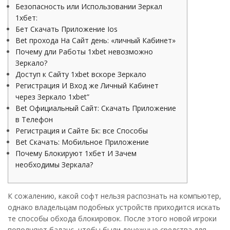
Безопасность или Использовании Зеркал
1хбет:
Бет Скачать Приложение Ios
Bet прохода На Сайт день: «личный Кабинет»
Почему дли Работы 1xbet невозможно
Зеркало?
Доступ к Сайту 1xbet вскоре Зеркало
Регистрация И Вход же Личный Кабинет
через Зеркало 1xbet”
Bet Официальный Сайт: Скачать Приложение
в Телефон
Регистрация и Сайте Бк: все Способы
Bet Скачать: Мобильное Приложение
Почему Блокируют 1хбет И Зачем
необходимы Зеркала?
К сожалению, какой софт нельзя распознать на компьютер,
однако владельцам подобных устройств приходится искать
те способы обхода блокировок. После этого новой игроки
пополняют баланс, чтобы были денежные средства для