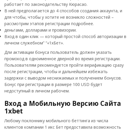
работает по законодательству Кюрасао.
В ней предполагается до 4 способов создания аккаунта, и
для чтобы, чтобы у хотите не возникло сложностей –
рассмотрим этапов регистрации подробнее.
деньгами, долларами и провизории.
Вход в один клик — который простой способ авторизации в
личном служебном” “«1xБет».
Дли активации бонуса пользователь должен указать
промокод в одноименное дверной во время регистрации.
Пользователям рекомендуется пройти верификацию сразу
после регистрации, чтобы и дальнейшем избежать
задержки с выводом неснижаемых и получением бонусов.
Бонус при регистрации в размере 100 USD будет
недоступный в личном рабочем.
Вход а Мобильную Версию Сайта
1xbet
Любому поклоннику мобильного беттинга из числа
клиентов компании 1 икс Бет предоставила возможность