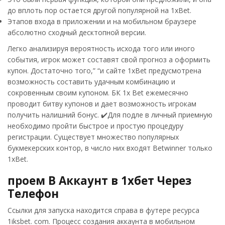
до вплоть пор остается другой популярной на 1xBet.
Этапов входа в приложении и на мобильном браузере
абсолютно сходный десктопной версии.
Легко анализируя вероятность исхода того или иного
события, игрок может составят свой прогноз а оформить
купон. Достаточно того,” “и сайте 1xBet предусмотрена
возможность составить удачным комбинацию и
сокровенным своим купоном. БК 1x Bet ежемесячно
проводит битву купонов и дает возможность игрокам
получить налишний бонус. ✔️Для подле в личный приемную
необходимо пройти быстрое и простую процедуру
регистрации. Существует множество популярных
букмекерских контор, в число них входят Betwinner только
1xBet.
проем В Аккаунт в 1хбет Через
Телефон
Ссылки для запуска находится справа в футере ресурса
1iksbet. com. Процесс создания аккаунта в мобильном