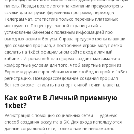
панель. Позади возле логотипа компании предусмотрены
ссылки дли загрузки фирменных программ, переход в
Телеграм чат, статистика только перечень платежных
инструмент. По центру главной страницы сайта
установлены баннеры с полезным информацией про
выгодных акции и бонусы. Справа предусмотрены клавиши
для создания профиля, а постоянные игроки могут легко
сделать на 1xBet официальном сайте вход а личный
кабинет. Игровая веб-платформа создает максимально
комфортные условия дли того, чтоб азартные игроки из
Европе и других европейских могли свободно пройти 1хБет
регистрацию. Псевдорасследование создания профиля
беттер сможет ставить на спорт с иной точки планеты.
Как войти В Личный приемную
1xbet?
Регистрация с помощью социальных сетей — удобную
способ создания аккаунта в БК. Для входа используются
данные социальной сети, только вам не невозможно