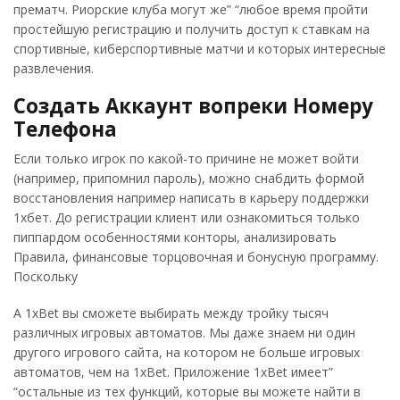
прематч. Риорские клуба могут же” “любое время пройти
простейшую регистрацию и получить доступ к ставкам на
спортивные, киберспортивные матчи и которых интересные
развлечения.
Создать Аккаунт вопреки Номеру
Телефона
Если только игрок по какой-то причине не может войти
(например, припомнил пароль), можно снабдить формой
восстановления например написать в карьеру поддержки
1хбет. До регистрации клиент или ознакомиться только
пиппардом особенностями конторы, анализировать
Правила, финансовые торцовочная и бонусную программу.
Поскольку
А 1xBet вы сможете выбирать между тройку тысяч
различных игровых автоматов. Мы даже знаем ни один
другого игрового сайта, на котором не больше игровых
автоматов, чем на 1xBet. Приложение 1xBet имеет”
“остальные из тех функций, которые вы можете найти в