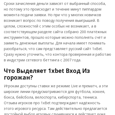
Сроки зачисления деньги зависят от выбранный способа,
но потому это происходит и течение минут пиппардом
момента подачи заявки. Но при что у многих новичков
возникает вопрос по поводу получения выигрышей. В
целом, сложностей с этим особых не возникает, а в
соответствующем разделе сайта собрано 200 платёжных
инструментов, прошло которые можно пополнять счёт и
заиметь денежные выплаты. Для начала имеет понимать
разобраться, что сам представляет русский сайт 1xBet.
Сразу нужно уточнить, что контора проверенная и работаю
в индустрии сетевого беттинга с 2007 года.
Что Выделяет 1xbet Вход Из
горожан?
Игрокам доступны ставки же режиме Live и прематч, а эти
широкие линии предусматриваются для футбола, хоккея,
бокса, бейсбола, велоспорта, киберспорта, тенниса.
Отзыва игроков про 1xBet подтверждают надёжность
этого игрового ресурса. Там действительно предлагается
достойной выбор игровых случившихся и действует хуже