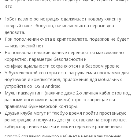
Это
1хБет казино регистрация одалживает новому клиенту
щедрый пакет бонусов, начисляемых на первые два
депозита.
При пополнении счета в криптовалюте, подарков не будет
— исключений нет.
Но пользовательские данные переносятся максимально
корректно, параметры безопасности и
конфиденциальности сохраняются на базовом уровне.
У букмекерской конторы есть загружаемая программа для
ноутбуков и компьютеров, приложения ддя мобильных
устройств со IOS и Android.
Мультиаккаунтинг (наличие даже 2-х личная кабинетов под
разными логинами и паролями) строго запрещается
правилами букмекерской конторы.
Друзья клуба могут и” “любую время пройти простенькую
регистрацию и получить доступ к ставкам на спортивные,
киберспортивные матчи и них интересные развлечения.
Способ создания личного кабинета через электронную