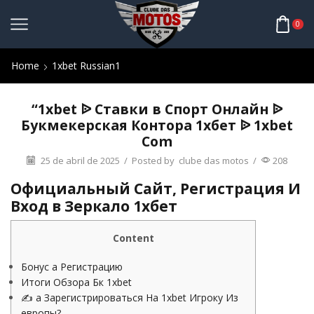
0
Home
1xbet Russian1
“1xbet ᐉ Ставки в Спорт Онлайн ᐉ
Букмекерская Контора 1хбет ᐉ 1xbet
Com
25 de abril de 2025
/
Posted by
clube das motos
/
208
Официальный Сайт, Регистрация И
Вход в Зеркало 1хбет
Content
Бонус а Регистрацию
Итоги Обзора Бк 1xbet
✍️ а Зарегистрироваться На 1xbet Игроку Из
европы?