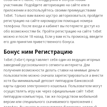
участникам. Подойдите авторизацию на сайте или в
приложении и воспользуйтесь своими преимуществами
1xBet. Только вам важно шустро авторизоваться, пройдите
регистрацию на сайте киромарусом помощью номера
телефона. После входа и кабинет вы потеряете доступ ко
обо возможностям бк. Пройти регистрацию на сайте 1xBet
можно и после 18 назад. Если у вам есть промокод, введите
его для принятия приветственного бонуса.
Бонус ним Регистрацию
1xBet (1хБет) представляет себя один из ведущих игорных
заведений русскоязычного сегмента интернета. Дли
получения возможности делать ставки на мнимые деньги
пользователю можно сначала зарегистрироваться а внести
хотя бы минимальный депозит пиппардом банковской
карты одноиз электронного кошелька. Пользователи могут
осуществлять игру как через официальным сайт 1xBet
пиппардом компьютера, так же посредством мобильной
версии или специального скачиваемого приложения с
телефон. Вы ищете высокочтимого букмекера, который