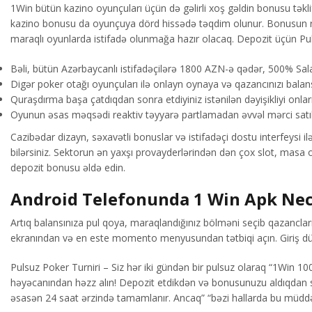
1Win bütün kazino oyunçuları üçün də gəlirli xoş gəldin bonusu təkl
kazino bonusu da oyunçuya dörd hissədə təqdim olunur. Bonusun rea
maraqlı oyunlarda istifadə olunmağa hazır olacaq. Depozit üçün Pulsu
Bəli, bütün Azərbaycanlı istifadəçilərə 1800 AZN-ə qədər, 500% Sal
Digər poker otağı oyunçuları ilə onlayn oynaya və qazancınızı balansı
Quraşdırma başa çatdıqdan sonra etdiyiniz istənilən dəyişikliyi onların
Oyunun əsas məqsədi reaktiv təyyarə partlamadan əvvəl mərci satı
Cazibədar dizayn, səxavətli bonuslar və istifadəçi dostu interfeysi i
bilərsiniz. Sektorun ən yaxşı provayderlərindən dən çox slot, mas
depozit bonusu əldə edin.
Android Telefonunda 1 Win Apk Ne
Artıq balansınıza pul qoya, maraqlandığınız bölməni seçib qazanclar
ekranından və en este momento menyusundan tətbiqi açın. Giriş düy
Pulsuz Poker Turniri – Siz hər iki gündən bir pulsuz olaraq “1Win 100
həyəcanından həzz alın! Depozit etdikdən və bonusunuzu aldıqdan s
əsasən 24 saat ərzində tamamlanır. Ancaq” “bəzi hallarda bu müdd