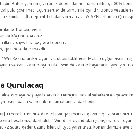
if edir. Bütün yeni müştərilər ilk depozitlərində ümumilikdə, 500% be
l pula çevrilməsi üçün şərtlər də tamamilə eynidir. Bonus vəsaitləri
z Spinlər – İlk depozitdə balansınızı ən azı 55 AZN artırın və Quickspi
amlama Bonusu verilir.
nıza köçürə bilərsiniz.
 ilkin vəziyyətinə qaytara bilərsiniz.
b, qazanc əldə etməkdir.
lə 1Win Kazino unikal oyun təcrübəsi təklif edir. Mobilə uyğunlaşdırılmı
a oyunu və canlı kazino oyunu ilə 1Win-də kazino həyəcanını yaşayın.
cə Qurulacaq
ı əldə etməyə başlaya bilərsiniz. Həmçinin sosial şəbəkəni əlaqələndi
məsinə basın və hesab məlumatlarınızı daxil edin.
0$ Freeroll” turnirinə daxil ola və qazancınıza qazanc qata bilərsiniz!
onra hesabınıza daxil olub 1Win-də mövcud olan geniş mərc və oyun s
ət 72 saata qədər uzana bilər. Ehityac yaranarsa, komandamız əlavə 