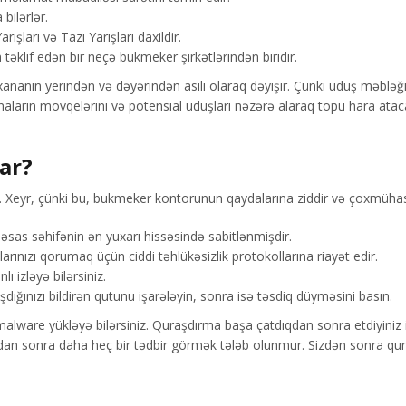
bilərlər.
ışları və Tazı Yarışları daxildir.
klif edən bir neçə bukmeker şirkətlərindən biridir.
sü xananın yerindən və dəyərindən asılı olaraq dəyişir. Çünki uduş məbl
ların mövqelərini və potensial uduşları nəzərə alaraq topu hara atacaql
ar?
 Xeyr, çünki bu, bukmeker kontorunun qaydalarına ziddir və çoxmühas
əsas səhifənin ən yuxarı hissəsində sabitlənmişdir.
rınızı qorumaq üçün ciddi təhlükəsizlik protokollarına riayət edir.
ı izləyə bilərsiniz.
ığınızı bildirən qutunu işarələyin, sonra isə təsdiq düyməsini basın.
are yükləyə bilərsiniz. Quraşdırma başa çatdıqdan sonra etdiyiniz istən
ndan sonra daha heç bir tədbir görmək tələb olunmur. Sizdən sonra qura