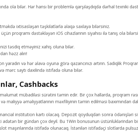
da ola bilər. Hər hansı bir problemlə qarşılaşdıqda dərhal texniki dəst
əkdə ixtisaslaşan təşkilatlarla əlaqə saxlaya bilərsiniz.
çün proqramı dəstəkləyən iOS cihazlarının siyahısı ilə tanış ola bilərsi
nizi təsdiq etməyiniz xahiş oluna bilər.
dan həzz alın!
n yaradın və hər əlavə oyuna görə qazancınızı artırın. Sadiqlik Proqr
və mərc saytı daxilində istifadə oluna bilər.
nlar, Cashbacks
li məlumat mübadiləsi sürətini təmin edir. Bir çox hallarda, proqram 
ə maliyyə əməliyyatlarının məxfiliyinin təmin edilməsi baxımından daha
“financial institution kartı olacaq. Depozit qoyduqdan sonra ödənişlər
ti adətən bir gündən çox deyil. Bu 1Win bonusunun üstünlüklərindən bir
slot maşınlarında istifadə olunacaq. İstənilən istifadəçi slotlarda pul