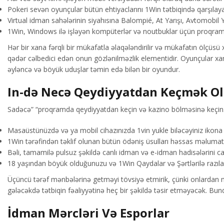
Pokeri sevən oyunçular bütün ehtiyaclarını 1Win tətbiqində qarşılaya 
Virtual idman sahələrinin siyahısına Balompié, At Yarışı, Avtomobil Yar
1Win, Windows ilə işləyən kompüterlər və noutbuklar üçün proqram tə
Hər bir xana fərqli bir mükafatla əlaqələndirilir və mükafatın ölçü
qədər cəlbedici edən onun gözlənilməzlik elementidir. Oyunçular xana
əyləncə və böyük uduşlar təmin edə bilən bir oyundur.
In-də Necə Qeydiyyatdan Keçmək Ol
Sadəcə” “proqramda qeydiyyatdan keçin və kazino bölməsinə keçin.
Masaüstünüzdə və ya mobil cihazınızda 1vin yukle biləcəyiniz ikona 
1Win tərəfindən təklif olunan bütün ödəniş üsulları həssas məlumatla
Bəli, tamamilə pulsuz şəkildə canlı idman və e-idman hadisələrini canl
18 yaşından böyük olduğunuzu və 1Win Qaydalar və Şərtlərilə razılaşd
Üçüncü tərəf mənbələrinə getməyi tövsiyə etmirik, çünki onlardan malw
gələcəkdə tətbiqin fəaliyyətinə heç bir şəkildə təsir etməyəcək. Bu
İdman Mərcləri Və Esporlar