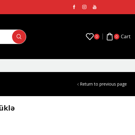
Cart
0
0
Return to previous page
üklə