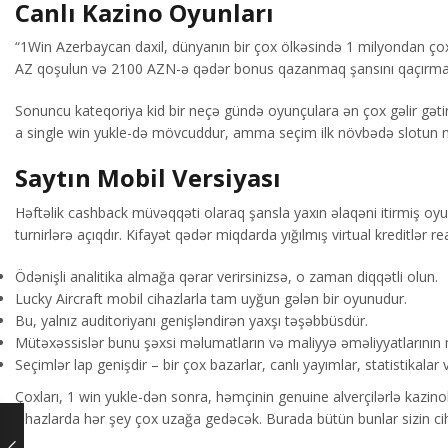
Canlı Kazino Oyunları
“1Win Azerbaycan daxil, dünyanın bir çox ölkəsində 1 milyondan ço
AZ qoşulun və 2100 AZN-ə qədər bonus qazanmaq şansını qaçırma
Sonuncu kateqoriya kid bir neçə gündə oyunçulara ən çox gəlir gətir
a single win yukle-də mövcuddur, amma seçim ilk növbədə slotun me
Saytın Mobil Versiyası
Həftəlik cashback müvəqqəti olaraq şansla yaxın əlaqəni itirmiş oyu
turnirlərə açıqdır. Kifayət qədər miqdarda yığılmış virtual kreditlər real 
Ödənişli analitika almağa qərar verirsinizsə, o zaman diqqətli olun.
Lucky Aircraft mobil cihazlarla tam uyğun gələn bir oyunudur.
Bu, yalnız auditoriyanı genişləndirən yaxşı təşəbbüsdür.
Mütəxəssislər bunu şəxsi məlumatların və maliyyə əməliyyatlarının m
Seçimlər lap genişdir – bir çox bazarlar, canlı yayımlar, statistikalar
Çoxları, 1 win yukle-dən sonra, həmçinin genuine alverçilərlə kazinoları
cihazlarda hər şey çox uzağa gedəcək. Burada bütün bunlar sizin c