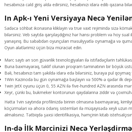
hesabınıza cəld giriş əldə edirsiniz, hesabınızı idarə edib qazana bilə
In Apk-ı Yeni Versiyaya Necə Yenilə
Sadəcə söhbət ikonasına klikləyin və true vaxt rejimində sizə kömək
bilərsiniz. Veb saytda qarşılaşdığınız hər hansı problem və hoy sua
yanaşırıq. Bu səbəbdən oyunçuları məsuliyyətlə oynamağa və qumar as
Oyun alətlərimiz üçün bizə müraciət edin.
Mərc saytı ən son güvənlik texnologiyaları ilə istifadəçilərin təhlükəs
Buna baxmayaraq, təklif olunan proqram təminatının bir böyük üstü
Bəli, hesabınızı tam şəkildə idarə edə bilərsiniz, buraya pul qoymaq 
1Win Kazinoda bu gün oynamağa başlayın və 500%-ə qədər ilk depo
1win JetX oyunu üçün 0, 55 AZN ilə five-hundred AZN arasında mərc 
Xeyr, çünki bu, bukmeker kontorunun qaydalarına ziddir və çoxmüha
Hətta 1vin saytında profilinizdə birinin olmasına baxmayaraq, kimliyi
köçürmələri və ahora ödəniş sistemləri ilə müqayisədə xeyli uzun müd
almalısınız. Tətbiqdə şəxsi identifikasiya, həmçinin kitab istehsalçıs
In-də İlk Mərcinizi Necə Yerləşdirm