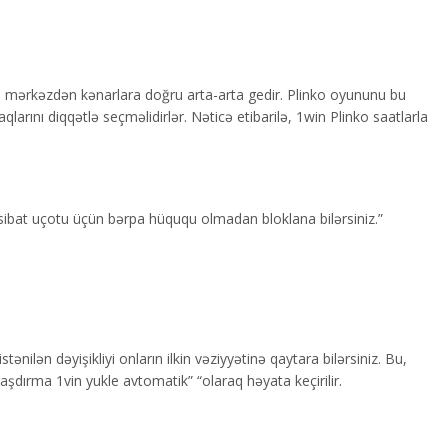
əği mərkəzdən kənarlara doğru arta-arta gedir. Plinko oyununu bu
arını diqqətlə seçməlidirlər. Nəticə etibarilə, 1win Plinko saatlarla
ibat uçotu üçün bərpa hüququ olmadan bloklana bilərsiniz.”
ilən dəyişikliyi onların ilkin vəziyyətinə qaytara bilərsiniz. Bu,
şdırma 1vin yukle avtomatik” “olaraq həyata keçirilir.