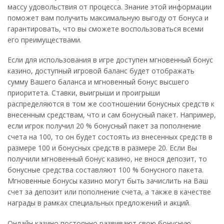
массу удовольствия от процесса. Знание этой информации
поможет вам получить максимальную выгоду от бонуса и
гарантировать, что вы сможете воспользоваться всеми
его преимуществами.
Если для использования в игре доступен мгновенный бонус
казино, доступный игровой баланс будет отображать
сумму Вашего баланса и мгновенный бонус высшего
приоритета. Ставки, выигрыши и проигрыши
распределяются в том же соотношении бонусных средств к
внесенным средствам, что и сам бонусный пакет. Например,
если игрок получил 20 % бонусный пакет за пополнение
счета на 100, то он будет состоять из внесенных средств в
размере 100 и бонусных средств в размере 20. Если Вы
получили мгновенный бонус казино, не внося депозит, то
бонусные средства составляют 100 % бонусного пакета.
Мгновенные бонусы казино могут быть зачислить на Ваш
счет за депозит или пополнение счета, а также в качестве
награды в рамках специальных предложений и акций.
Онлайн казино постоянно развивают свою бонусную