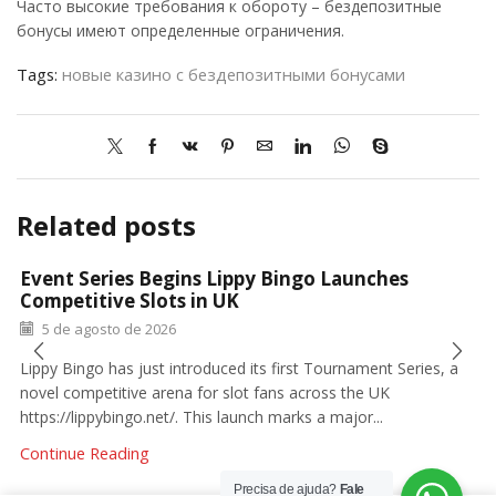
Часто высокие требования к обороту – бездепозитные
бонусы имеют определенные ограничения.
Tags:
новые казино с бездепозитными бонусами
Related posts
Event Series Begins Lippy Bingo Launches
Competitive Slots in UK
5 de agosto de 2026
Lippy Bingo has just introduced its first Tournament Series, a
novel competitive arena for slot fans across the UK
https://lippybingo.net/. This launch marks a major...
Continue Reading
Precisa de ajuda?
Fale