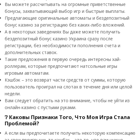
Вы можете рассчитывать на огромные приветственные
бонусы, захватывающий выбор игр и быстрые выплаты.
Предлагающие оригинальные автоматы и бездепозитный
бонус казино за регистрацию без каких-либо вложений.
А в некоторых заведениях Вы даже можете получить
бездепозитный бонус казино Украина сразу после
регистрации, без необходимости пополнения счета и
дополнительных ставок.
Такие предложения в первую очередь интересны хай-
роллерам, которые предпочитают натсольные игры
игровым автоматам.
Кэшбэк – это возврат части средств от суммы, которую
пользователь проиграл на слотах в течение дня или целой
недели.
Вам следует обратить на это внимание, чтобы не уйти из
онлайн-казино с пустыми руками.
❔ Каковы Признаки Того, Что Моя Игра Стала
Проблемой?
А если вы предпочитаете получить некоторую компенсацию
за свои проигрыши, то кэшбэк – это то, что вам нужно.