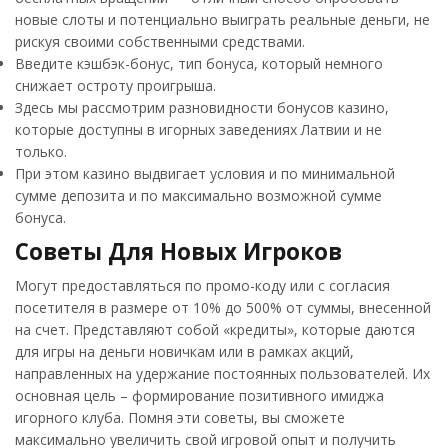
новые слоты и потенциально выиграть реальные деньги, не
рискуя своими собственными средствами.
Введите кэшбэк-бонус, тип бонуса, который немного
снижает остроту проигрыша.
Здесь мы рассмотрим разновидности бонусов казино,
которые доступны в игорных заведениях Латвии и не
только.
При этом казино выдвигает условия и по минимальной
сумме депозита и по максимально возможной сумме
бонуса.
Советы Для Новых Игроков
Могут предоставляться по промо-коду или с согласия
посетителя в размере от 10% до 500% от суммы, внесенной
на счет. Представляют собой «кредиты», которые даются
для игры на деньги новичкам или в рамках акций,
направленных на удержание постоянных пользователей. Их
основная цель – формирование позитивного имиджа
игорного клуба. Помня эти советы, вы сможете
максимально увеличить свой игровой опыт и получить