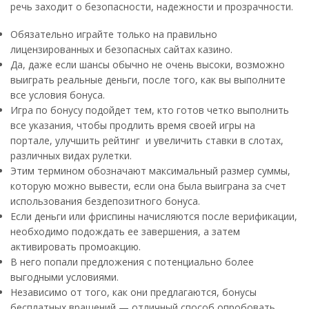
речь заходит о безопасности, надежности и прозрачности.
Обязательно играйте только на правильно
лицензированных и безопасных сайтах казино.
Да, даже если шансы обычно не очень высоки, возможно
выиграть реальные деньги, после того, как вы выполните
все условия бонуса.
Игра по бонусу подойдет тем, кто готов четко выполнить
все указания, чтобы продлить время своей игры на
портале, улучшить рейтинг и увеличить ставки в слотах,
различных видах рулетки.
Этим термином обозначают максимальный размер суммы,
которую можно вывести, если она была выиграна за счет
использования бездепозитного бонуса.
Если деньги или фриспины начисляются после верификации,
необходимо подождать ее завершения, а затем
активировать промоакцию.
В него попали предложения с потенциально более
выгодными условиями.
Независимо от того, как они предлагаются, бонусы
бесплатных вращений — отличный способ опробовать