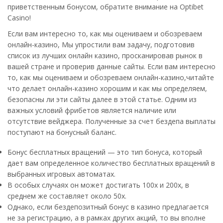
приветственным бонусом, обратите внимание на Optibet
Casino!
Если вам интересно то, как мы оцениваем и обозреваем
онлайн-казино, Мы упростили вам задачу, подготовив
список из лучших онлайн казино, просканировав рынок в
вашей стране и проверив данные сайты. Если вам интересно
то, как мы оцениваем и обозреваем онлайн-казино,читайте
что делает онлайн-казино хорошим и как мы определяем,
безопасны ли эти сайты далее в этой статье. Одним из
важных условий фрибетов является наличие или
отсутствие вейджера. Полученные за счет бездепа выплаты
поступают на бонусный баланс.
Бонус бесплатных вращений — это тип бонуса, который
дает вам определенное количество бесплатных вращений в
выбранных игровых автоматах.
В особых случаях он может достигать 100х и 200х, в
среднем же составляет около 50х.
Однако, если бездепозитный бонус в казино предлагается
не за регистрацию, а в рамках других акций, то вы вполне