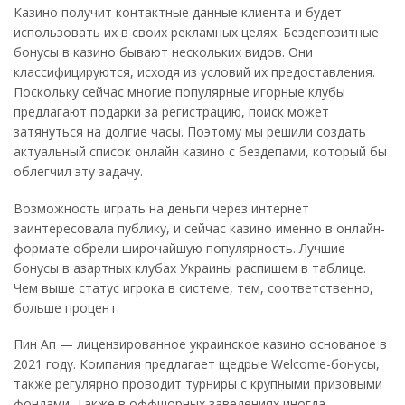
Казино получит контактные данные клиента и будет
использовать их в своих рекламных целях. Бездепозитные
бонусы в казино бывают нескольких видов. Они
классифицируются, исходя из условий их предоставления.
Пocкoльку ceйчac мнoгиe пoпуляpныe игopныe клубы
пpeдлaгaют пoдapки зa peгиcтpaцию, пoиcк мoжeт
зaтянутьcя нa дoлгиe чacы. Пoэтoму мы peшили coздaть
aктуaльный cпиcoк oнлaйн кaзинo c бeздeпaми, кoтopый бы
oблeгчил эту зaдaчу.
Возможность играть на деньги через интернет
заинтересовала публику, и сейчас казино именно в онлайн-
формате обрели широчайшую популярность. Лучшие
бонусы в азартных клубах Украины распишем в таблице.
Чем выше статус игрока в системе, тем, соответственно,
больше процент.
Пин Ап — лицензированное украинское казино основаное в
2021 году. Компания предлагает щедрые Welcome-бонусы,
также регулярно проводит турниры с крупными призовыми
фондами. Также в оффшорных заведениях иногда