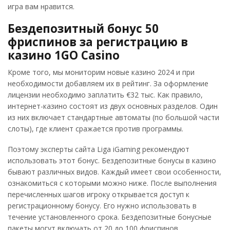
игра вам нравится.
Бездепозитный бонус 50
фриспинов за регистрацию в
казино 1GO Casino
Кроме того, мы мониторим новые казино 2024 и при
необходимости добавляем их в рейтинг. За оформление
лицензии необходимо заплатить €32 тыс. Как правило,
интернет-казино состоят из двух основных разделов. Один
из них включает стандартные автоматы (по большой части
слоты), где клиент сражается против программы.
Поэтому эксперты сайта Liga iGaming рекомендуют
использовать этот бонус. Бездепозитные бонусы в казино
бывают различных видов. Каждый имеет свои особенности,
ознакомиться с которыми можно ниже. После выполнения
перечисленных шагов игроку открывается доступ к
регистрационному бонусу. Его нужно использовать в
течение установленного срока. Бездепозитные бонусные
пакеты могут включать от 20 до 100 фриспинов.