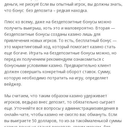
деньги, не рискуя! Если вы опытный игрок, вы должны знать,
что бонус без депозита – редкая находка.
Плюс ко всему, даже на бездепозитные бонусы можно
получить выигрыш, хоть это и маловероятно. Вторая —
бездепозитные бонусы созданы казино лишь для
привлечения новых игрков. То есть, бесплатный бонус —
это маркетинговый ход, который помогает казино стать
еще богаче. Играть на бездепозитные бонусы можно, но
перед их получением рекомендуем ознакомиться с
бонусными условиями казино. Предварительно клиент
должен совершить конкретный оборот ставок. Сумму,
которую необходимо потратить на игру, определяет
вейджер.
Мы считаем, что таким образом казино удерживает
игроков, ведьраз внес депозит, то обязательно сыграет
еще. Уточняйте все вопросы у администрациизаведения в
онлайн-чате, чтобы казино не смогло вас обмануть. Если
вы выиграете 50 долларов, то из-за такоймаленькой суммы
казино точно не станет рисковать своим именем. Для