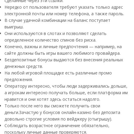
сделанные через эти ссылки.
Нередко от пользователя требуют указать только адрес
электронной почты или номер телефона, а также пароль.
В случае удачной комбинации на баланс поступает
выигрыш.
Они используются в слотах и позволяют сделать
определенное количество спинов без риска.
Конечно, важны и личные предпочтения — например, на
сайте должны быть игры вашего любимого провайдера.
Бездепозитные бонусы выдаются без внесения реальных
денежных средств.
На любой игровой площадке есть различные промо
предложения.
Оператору интересно, чтобы люди задерживались дольше,
а игрокам интересно получать больше, если платформа им
нравится и они хотят здесь остаться надолго.
Только после него вы сможете получить свои
деньги.Зачастую у бонусов онлайн-казино без депозита
довольно строгие условия по вейджеру (отыгрышу).
Соблюдать возрастное ограничение обязательно,
поскольку личные данные проверяются.