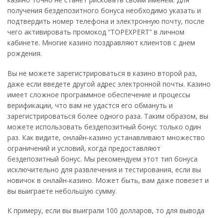
получения бездепозитного бонуса необходимо указать и
подтвердить номер телефона и электронную почту, после
чего активировать промокод “TOPEXPERT” в личном
кабинете. Многие казино поздравляют клиентов с днем
рождения.
Вы не можете зарегистрироваться в казино второй раз,
даже если введете другой адрес электронной почты. Казино
имеет сложное программное обеспечение и процессы
верификации, что вам не удастся его обмануть и
зарегистрироваться более одного раза. Таким образом, вы
можете использовать бездепозитный бонус только один
раз. Как видите, онлайн-казино устанавливают множество
ограничений и условий, когда предоставляют
бездепозитный бонус. Мы рекомендуем этот тип бонуса
исключительно для развлечения и тестирования, если вы
новичок в онлайн-казино. Может быть, вам даже повезет и
вы выиграете небольшую сумму.
К примеру, если вы выиграли 100 долларов, то для вывода