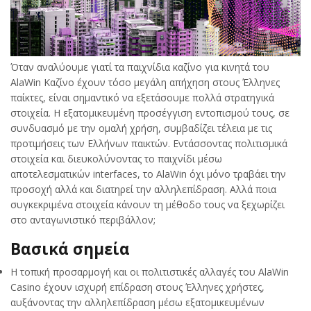
Όταν αναλύουμε γιατί τα παιχνίδια καζίνο για κινητά του
AlaWin Καζίνο έχουν τόσο μεγάλη απήχηση στους Έλληνες
παίκτες, είναι σημαντικό να εξετάσουμε πολλά στρατηγικά
στοιχεία. Η εξατομικευμένη προσέγγιση εντοπισμού τους, σε
συνδυασμό με την ομαλή χρήση, συμβαδίζει τέλεια με τις
προτιμήσεις των Ελλήνων παικτών. Εντάσσοντας πολιτισμικά
στοιχεία και διευκολύνοντας το παιχνίδι μέσω
αποτελεσματικών interfaces, το AlaWin όχι μόνο τραβάει την
προσοχή αλλά και διατηρεί την αλληλεπίδραση. Αλλά ποια
συγκεκριμένα στοιχεία κάνουν τη μέθοδο τους να ξεχωρίζει
στο ανταγωνιστικό περιβάλλον;
Βασικά σημεία
Η τοπική προσαρμογή και οι πολιτιστικές αλλαγές του AlaWin
Casino έχουν ισχυρή επίδραση στους Έλληνες χρήστες,
αυξάνοντας την αλληλεπίδραση μέσω εξατομικευμένων