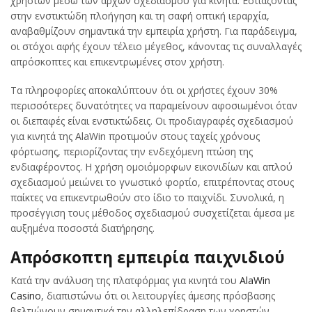
χρηστών μέσω των αρχών σχεδιασμού για κινητά. Εστιάζοντας
στην ενστικτώδη πλοήγηση και τη σαφή οπτική ιεραρχία,
αναβαθμίζουν σημαντικά την εμπειρία χρήστη. Για παράδειγμα,
οι στόχοι αφής έχουν τέλειο μέγεθος, κάνοντας τις συναλλαγές
απρόσκοπτες και επικεντρωμένες στον χρήστη.
Τα πληροφορίες αποκαλύπτουν ότι οι χρήστες έχουν 30%
περισσότερες δυνατότητες να παραμείνουν αφοσιωμένοι όταν
οι διεπαφές είναι ενστικτώδεις. Οι προδιαγραφές σχεδιασμού
για κινητά της AlaWin προτιμούν στους ταχείς χρόνους
φόρτωσης, περιορίζοντας την ενδεχόμενη πτώση της
ενδιαφέροντος. Η χρήση ομοιόμορφων εικονιδίων και απλού
σχεδιασμού μειώνει το γνωστικό φορτίο, επιτρέποντας στους
παίκτες να επικεντρωθούν στο ίδιο το παιχνίδι. Συνολικά, η
προσέγγιση τους μέθοδος σχεδιασμού συσχετίζεται άμεσα με
αυξημένα ποσοστά διατήρησης.
Απρόσκοπτη εμπειρία παιχνιδιού
Κατά την ανάλυση της πλατφόρμας για κινητά του
AlaWin
Casino
, διαπιστώνω ότι οι λειτουργίες άμεσης πρόσβασης
βελτιώνουν σημαντικά την αλληλεπίδραση των χρηστών