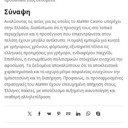
Σύναψη
Αναλύοντας τις αιτίες για τις οποίες το AlaWin Casino υπερέχει
στην Ελλάδα, διαπίστωσα ότι η προσοχή τους στο τοπικό
περιεχόμενο και η προσέγγιση που επικεντρώνεται στον
πελάτη έχουν μεγάλο αντίκτυπο. Η ομαλή εμπειρία για κινητά
με γρήγορους χρόνους φόρτωσης εξυπηρετεί τέλεια τις
ελληνικές προτιμήσεις για γρήγορο, ενδιαφέρον παιχνίδι.
Επιπλέον, η ενσωμάτωση πολιτισμικών στοιχείων ενισχύει την
αφοσίωση. Τα δεδομένα αποκαλύπτουν ότι τα αποκλειστικά
χαρακτηριστικά και τα ισχυρά μέτρα ασφαλείας ενισχύουν την
εμπιστοσύνη και τη διατήρηση. Προφανώς, οι προσαρμοσμένες
στρατηγικές του AlaWin έχουν επιτυχημένη απήχηση στους
Έλληνες παίκτες, με αποτέλεσμα αυξημένη ικανοποίηση και
σταθερή αλληλεπίδραση.