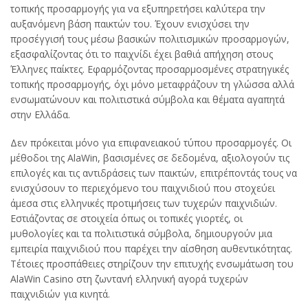
τοπικής προσαρμογής για να εξυπηρετήσει καλύτερα την
αυξανόμενη βάση παικτών του. Έχουν ενισχύσει την
προσέγγισή τους μέσω βασικών πολιτισμικών προσαρμογών,
εξασφαλίζοντας ότι το παιχνίδι έχει βαθιά απήχηση στους
Έλληνες παίκτες. Εφαρμόζοντας προσαρμοσμένες στρατηγικές
τοπικής προσαρμογής, όχι μόνο μεταφράζουν τη γλώσσα αλλά
ενσωματώνουν και πολιτιστικά σύμβολα και θέματα αγαπητά
στην Ελλάδα.
Δεν πρόκειται μόνο για επιφανειακού τύπου προσαρμογές. Οι
μέθοδοι της AlaWin, βασισμένες σε δεδομένα, αξιολογούν τις
επιλογές και τις αντιδράσεις των παικτών, επιτρέποντάς τους να
ενισχύσουν το περιεχόμενο του παιχνιδιού που στοχεύει
άμεσα στις ελληνικές προτιμήσεις των τυχερών παιχνιδιών.
Εστιάζοντας σε στοιχεία όπως οι τοπικές γιορτές, οι
μυθολογίες και τα πολιτιστικά σύμβολα, δημιουργούν μια
εμπειρία παιχνιδιού που παρέχει την αίσθηση αυθεντικότητας.
Τέτοιες προσπάθειες στηρίζουν την επιτυχής ενσωμάτωση του
AlaWin Casino στη ζωντανή ελληνική αγορά τυχερών
παιχνιδιών για κινητά.