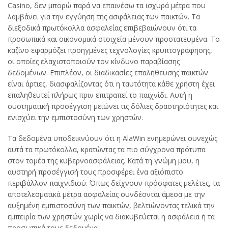
Casino, δεν μπορώ παρά να επαινέσω τα ισχυρά μέτρα που
λαμβάνει για την εγγύηση της ασφάλειας των παικτών. Τα
διεξοδικά πρωτόκολλα ασφαλείας επιβεβαιώνουν ότι τα
προσωπικά και οικονομικά στοιχεία μένουν προστατευμένα. Το
καζίνο εφαρμόζει προηγμένες τεχνολογίες κρυπτογράφησης,
οι οποίες ελαχιστοποιούν τον κίνδυνο παραβίασης
δεδομένων. Επιπλέον, οι διαδικασίες επαλήθευσης παικτών
είναι άρτιες, διασφαλίζοντας ότι η ταυτότητα κάθε χρήστη έχει
επαληθευτεί πλήρως πριν επιτραπεί το παιχνίδι. Αυτή η
συστηματική προσέγγιση μειώνει τις δόλιες δραστηριότητες και
ενισχύει την εμπιστοσύνη των χρηστών.
Τα δεδομένα υποδεικνύουν ότι η AlaWin ενημερώνει συνεχώς
αυτά τα πρωτόκολλα, κρατώντας τα πιο σύγχρονα πρότυπα
στον τομέα της κυβερνοασφάλειας. Κατά τη γνώμη μου, η
αυστηρή προσέγγισή τους προσφέρει ένα αξιόπιστο
περιβάλλον παιχνιδιού. Όπως δείχνουν πρόσφατες μελέτες, τα
αποτελεσματικά μέτρα ασφαλείας συνδέονται άμεσα με την
αυξημένη εμπιστοσύνη των παικτών, βελτιώνοντας τελικά την
εμπειρία των χρηστών χωρίς να διακυβεύεται η ασφάλεια ή τα
προσωπικά τους δεδομένα.