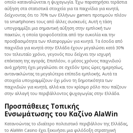
οποίο καταναλώνεται η ψυχαγωγία. Έχω παρατηρήσει τεράστια
αύξηση στα στατιστικά στοιχεία για τα παιχνίδια για κινητά,
δείχνοντας ότι το 70% των Ελλήνων gamers προτιμούν πλέον
τα smartphones τους από άλλες συσκευές. Αυτή η τάση
υπογραμμίζει μια σημαντική αύξηση στην εμπλοκή των
παικτών, η οποία τροφοδοτείται από την ευκολία και την
προσβασιμότητα των πλατφορμών για κινητά. Τα έσοδα από
παιχνίδια για κινητά στην Ελλάδα έχουν μεγαλώσει κατά 30%
τον τελευταίο χρόνο, γεγονός που δείχνει την ισχυρή
επέκταση της αγοράς. Επιπλέον, ο μέσος χρόνος παιχνιδιού
ανά χρήστη έχει μεγαλώσει σε σχεδόν τρεις ώρες ημερησίως,
αντανακλώντας τα μεγαλύτερα επίπεδα εμπλοκής. Αυτά τα
στοιχεία υπογραμμίζουν όχι μόνο τη δημοτικότητα των
παιχνιδιών για κινητά, αλλά και τον κρίσιμο ρόλο που παίζουν
στην αλλαγή του περιβάλλοντος ψυχαγωγίας στην Ελλάδα.
Προσπάθειες Τοπικής
Ενσωμάτωσης του Καζίνο AlaWin
Κατανοώντας το ιδιαίτερο πολιτιστικό περιβάλλον της Ελλάδας,
το AlaWin Casino έχει ξεκινήσει μια φιλόδοξη στρατηγική