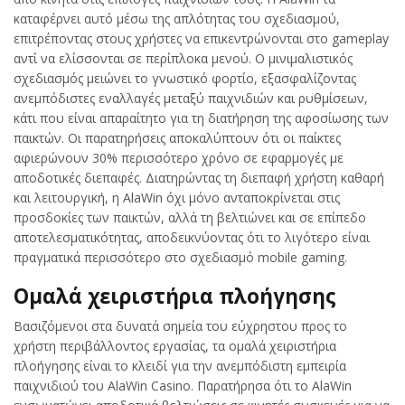
καταφέρνει αυτό μέσω της απλότητας του σχεδιασμού,
επιτρέποντας στους χρήστες να επικεντρώνονται στο gameplay
αντί να ελίσσονται σε περίπλοκα μενού. Ο μινιμαλιστικός
σχεδιασμός μειώνει το γνωστικό φορτίο, εξασφαλίζοντας
ανεμπόδιστες εναλλαγές μεταξύ παιχνιδιών και ρυθμίσεων,
κάτι που είναι απαραίτητο για τη διατήρηση της αφοσίωσης των
παικτών. Οι παρατηρήσεις αποκαλύπτουν ότι οι παίκτες
αφιερώνουν 30% περισσότερο χρόνο σε εφαρμογές με
αποδοτικές διεπαφές. Διατηρώντας τη διεπαφή χρήστη καθαρή
και λειτουργική, η AlaWin όχι μόνο ανταποκρίνεται στις
προσδοκίες των παικτών, αλλά τη βελτιώνει και σε επίπεδο
αποτελεσματικότητας, αποδεικνύοντας ότι το λιγότερο είναι
πραγματικά περισσότερο στο σχεδιασμό mobile gaming.
Ομαλά χειριστήρια πλοήγησης
Βασιζόμενοι στα δυνατά σημεία του εύχρηστου προς το
χρήστη περιβάλλοντος εργασίας, τα ομαλά χειριστήρια
πλοήγησης είναι το κλειδί για την ανεμπόδιστη εμπειρία
παιχνιδιού του AlaWin Casino. Παρατήρησα ότι το AlaWin