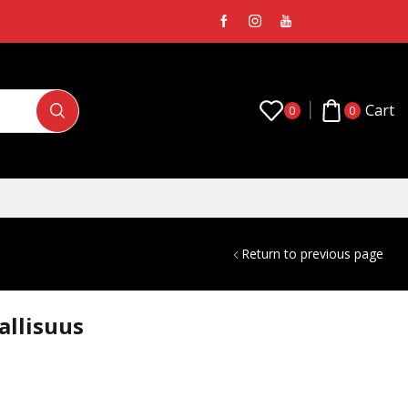
Cart
0
0
Return to previous page
allisuus
3