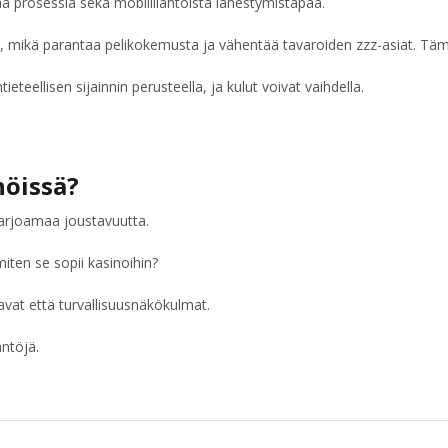
eää prosessia sekä mobiililähtöistä lähestymistapaa.
, mikä parantaa pelikokemusta ja vähentää tavaroiden zzz-asiat. Tämä vo
tieteellisen sijainnin perusteella, ja kulut voivat vaihdella.
nöissä?
tarjoamaa joustavuutta.
iten se sopii kasinoihin?
vat että turvallisuusnäkökulmat.
äntöjä.