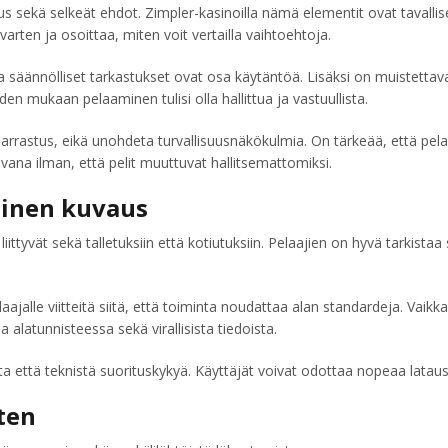
s sekä selkeät ehdot. Zimpler-kasinoilla nämä elementit ovat tavallis
ten ja osoittaa, miten voit vertailla vaihtoehtoja.
s ja säännölliset tarkastukset ovat osa käytäntöä. Lisäksi on muistetta
en mukaan pelaaminen tulisi olla hallittua ja vastuullista.
rastus, eikä unohdeta turvallisuusnäkökulmia. On tärkeää, että pelaaj
avana ilman, että pelit muuttuvat hallitsemattomiksi.
inen kuvaus
ttyvät sekä talletuksiin että kotiutuksiin. Pelaajien on hyvä tarkista
ajalle viitteitä siitä, että toiminta noudattaa alan standardeja. Vaikka
 alatunnisteessa sekä virallisista tiedoista.
ista että teknistä suorituskykyä. Käyttäjät voivat odottaa nopeaa latau
ten