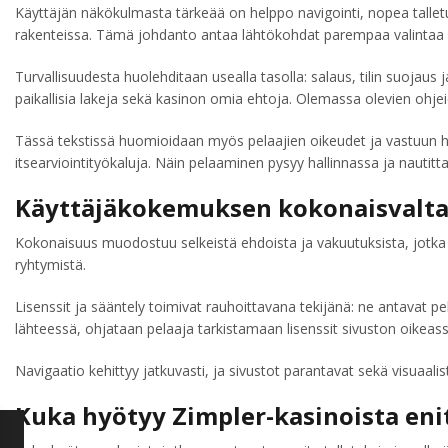
Käyttäjän näkökulmasta tärkeää on helppo navigointi, nopea talletu
rakenteissa. Tämä johdanto antaa lähtökohdat parempaa valintaa var
Turvallisuudesta huolehditaan usealla tasolla: salaus, tilin suojau
paikallisia lakeja sekä kasinon omia ehtoja. Olemassa olevien ohjeid
Tässä tekstissä huomioidaan myös pelaajien oikeudet ja vastuun har
itsearviointityökaluja. Näin pelaaminen pysyy hallinnassa ja nautitt
Käyttäjäkokemuksen kokonaisvalta
Kokonaisuus muodostuu selkeistä ehdoista ja vakuutuksista, jotka lii
ryhtymistä.
Lisenssit ja sääntely toimivat rauhoittavana tekijänä: ne antavat pela
lähteessä, ohjataan pelaaja tarkistamaan lisenssit sivuston oikeassa
Navigaatio kehittyy jatkuvasti, ja sivustot parantavat sekä visuaal
Kuka hyötyy Zimpler-kasinoista eni