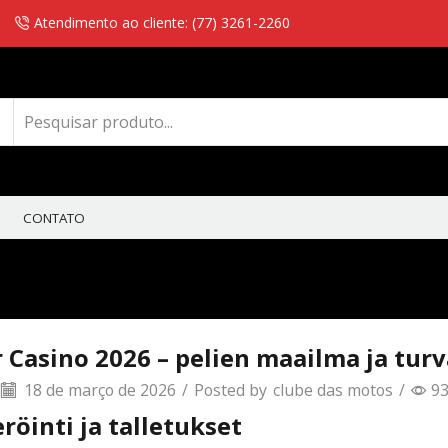
Atendimento ao cliente: (77) 3261-2260
CONTATO
 Casino 2026 – pelien maailma ja turv
18 de março de 2026
/
Posted by
clube das motos
/
9
röinti ja talletukset