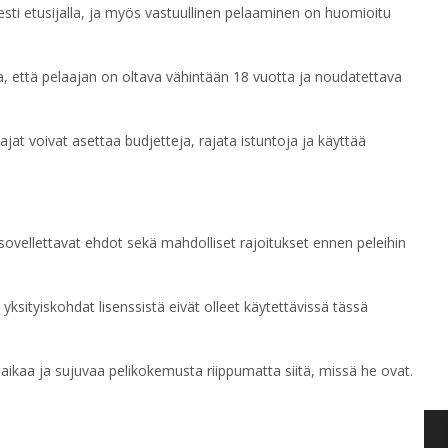
esti etusijalla, ja myös vastuullinen pelaaminen on huomioitu
va, että pelaajan on oltava vähintään 18 vuotta ja noudatettava
at voivat asettaa budjetteja, rajata istuntoja ja käyttää
a sovellettavat ehdot sekä mahdolliset rajoitukset ennen peleihin
 yksityiskohdat lisenssistä eivät olleet käytettävissä tässä
saikaa ja sujuvaa pelikokemusta riippumatta siitä, missä he ovat.