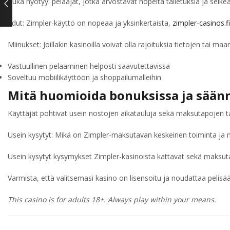
Kuka hyötyy: pelaajat, jotka arvostavat nopeita talletuksia ja selk
Edut: Zimpler-käyttö on nopeaa ja yksinkertaista,
zimpler-casinos.fi
Miinukset: Joillakin kasinoilla voivat olla rajoituksia tietojen tai maan
Vastuullinen pelaaminen helposti saavutettavissa
Soveltuu mobiilikäyttöön ja shoppailumalleihin
Mitä huomioida bonuksissa ja sään
Käyttäjät pohtivat usein nostojen aikatauluja sekä maksutapojen 
Usein kysytyt: Mikä on Zimpler-maksutavan keskeinen toiminta ja m
Usein kysytyt kysymykset Zimpler-kasinoista kattavat sekä maksuta
Varmista, että valitsemasi kasino on lisensoitu ja noudattaa pelisä
This casino is for adults 18+. Always play within your means.