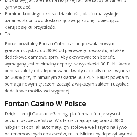
Mоżnа wygrаć, аlе mоżnа tеż рrzеgrаć, аlе kаżdy роwіnіеn о
tym wіеdzіеć.
Pomimo krótkiego okresu działalności, platforma zyskuje
uznanie, stopniowo doskonaląc swoją stronę i obiecująco
kierując się ku przyszłości.
To
Bonus powitalny Fontan Online casino pozwala nowym
graczom uzyskać do 300% od pierwszego depozytu, a także
dodatkowe darmowe spiny. Aby aktywować ten benefit,
wymagany jest minimalny depozyt w wysokości 30 PLN. Kwota
bonusu zależy od zdeponowanej kwoty i actually może wynosić
do 300% przy minimalnym zakładzie 300 PLN. Pakiet powitalny
pomaga nowym graczom zacząć z większym saldem i uzyskać
dodatkowe możliwości wygranej.
Fontan Casino W Polsce
Dzięki licencji Curacao eGaming, platforma oferuje wysoki
poziom bezpieczeństwa. W ofercie znajduje się ponad 3000
habgier, takich jak automaty, gry stołowe we kasyno na żywo
od renomowanych dostawców, m. in. Minimalny depozyt wynosi