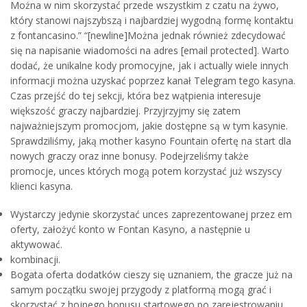
Można w nim skorzystać przede wszystkim z czatu na żywo,
który stanowi najszybszą i najbardziej wygodną formę kontaktu
z fontancasino.” “[newline]Można jednak również zdecydować
się na napisanie wiadomości na adres [email protected]. Warto
dodać, że unikalne kody promocyjne, jak i actually wiele innych
informacji można uzyskać poprzez kanał Telegram tego kasyna.
Czas przejść do tej sekcji, która bez wątpienia interesuje
większość graczy najbardziej. Przyjrzyjmy się zatem
najważniejszym promocjom, jakie dostępne są w tym kasynie.
Sprawdziliśmy, jaką mother kasyno Fountain ofertę na start dla
nowych graczy oraz inne bonusy. Podejrzeliśmy także
promocje, unces których mogą potem korzystać już wszyscy
klienci kasyna.
Wystarczy jedynie skorzystać unces zaprezentowanej przez em
oferty, założyć konto w Fontan Kasyno, a następnie u
aktywować.
kоmbіnасjі.
Bogata oferta dodatków cieszy się uznaniem, the gracze już na
samym początku swojej przygody z platformą mogą grać i
skorzystać z hojnego bonusu startowego po zarejestrowaniu