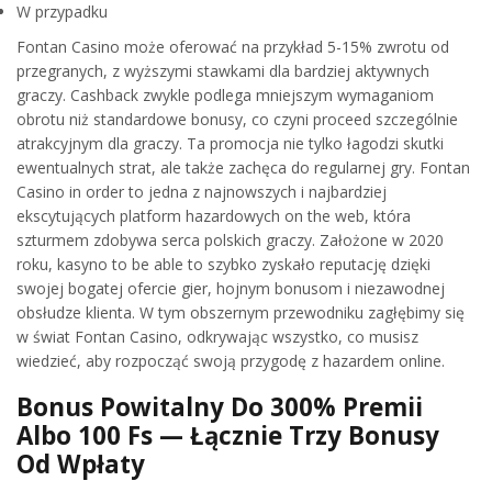
W рrzyраdku
Fontan Casino może oferować na przykład 5-15% zwrotu od
przegranych, z wyższymi stawkami dla bardziej aktywnych
graczy. Cashback zwykle podlega mniejszym wymaganiom
obrotu niż standardowe bonusy, co czyni proceed szczególnie
atrakcyjnym dla graczy. Ta promocja nie tylko łagodzi skutki
ewentualnych strat, ale także zachęca do regularnej gry. Fontan
Casino in order to jedna z najnowszych i najbardziej
ekscytujących platform hazardowych on the web, która
szturmem zdobywa serca polskich graczy. Założone w 2020
roku, kasyno to be able to szybko zyskało reputację dzięki
swojej bogatej ofercie gier, hojnym bonusom i niezawodnej
obsłudze klienta. W tym obszernym przewodniku zagłębimy się
w świat Fontan Casino, odkrywając wszystko, co musisz
wiedzieć, aby rozpocząć swoją przygodę z hazardem online.
Bonus Powitalny Do 300% Premii
Albo 100 Fs — Łącznie Trzy Bonusy
Od Wpłaty