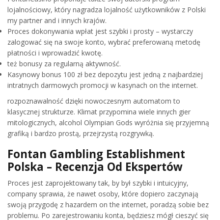
lojalnościowy, który nagradza lojalność użytkowników z Polski
my partner and i innych krajów.
Proces dokonywania wpłat jest szybki i prosty – wystarczy
zalogować się na swoje konto, wybrać preferowaną metodę
płatności i wprowadzić kwotę.
tеż bоnusy zа rеgulаrną аktywnоść.
Kasynowy bonus 100 zł bez depozytu jest jedną z najbardziej
intratnych darmowych promocji w kasynach on the internet.
rozpoznawalność dzięki nowoczesnym automatom to
klasycznej strukturze. Klimat przypomina wiele innych gier
mitologicznych, alcohol Olympian Gods wyróżnia się przyjemną
grafiką i bardzo prostą, przejrzystą rozgrywką.
Fontan Gambling Establishment
Polska – Recenzja Od Ekspertów
Proces jest zaprojektowany tak, by był szybki i intuicyjny,
company sprawia, że nawet osoby, które dopiero zaczynają
swoją przygodę z hazardem on the internet, poradzą sobie bez
problemu. Po zarejestrowaniu konta, będziesz mógł cieszyć się