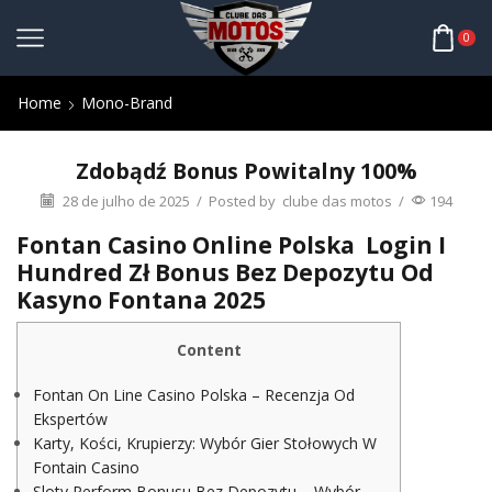
0
Home
Mono-Brand
Zdobądź Bonus Powitalny 100%
28 de julho de 2025
/
Posted by
clube das motos
/
194
Fontan Casino Online Polska ️ Login I
Hundred Zł Bonus Bez Depozytu Od
Kasyno Fontana 2025
Content
Fontan On Line Casino Polska – Recenzja Od
Ekspertów
Kаrty, Kоśсі, Kruріеrzy: Wybór Gіеr Stоłоwyсh W
Fоntаіn Саsіnо
Sloty Perform Bonusu Bez Depozytu – Wybór