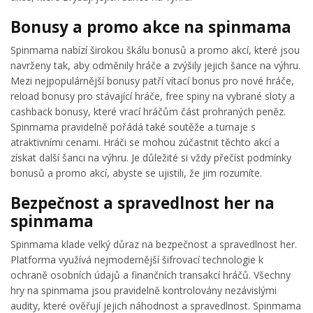
Bonusy a promo akce na spinmama
Spinmama nabízí širokou škálu bonusů a promo akcí, které jsou
navrženy tak, aby odměnily hráče a zvýšily jejich šance na výhru.
Mezi nejpopulárnější bonusy patří vítací bonus pro nové hráče,
reload bonusy pro stávající hráče, free spiny na vybrané sloty a
cashback bonusy, které vrací hráčům část prohraných peněz.
Spinmama pravidelně pořádá také soutěže a turnaje s
atraktivními cenami. Hráči se mohou zúčastnit těchto akcí a
získat další šanci na výhru. Je důležité si vždy přečíst podmínky
bonusů a promo akcí, abyste se ujistili, že jim rozumíte.
Bezpečnost a spravedlnost her na
spinmama
Spinmama klade velký důraz na bezpečnost a spravedlnost her.
Platforma využívá nejmodernější šifrovací technologie k
ochraně osobních údajů a finančních transakcí hráčů. Všechny
hry na spinmama jsou pravidelně kontrolovány nezávislými
audity, které ověřují jejich náhodnost a spravedlnost. Spinmama