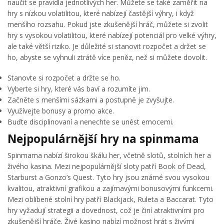
naučit se pravidla jednotlivých her. Můžete se také zaměřit na
hry s nízkou volatilitou, které nabízejí častější výhry, i když
menšího rozsahu. Pokud jste zkušenější hráč, můžete si zvolit
hry s vysokou volatilitou, které nabízejí potenciál pro velké výhry,
ale také větší riziko. Je důležité si stanovit rozpočet a držet se
ho, abyste se vyhnuli ztrátě více peněz, než si můžete dovolit.
Stanovte si rozpočet a držte se ho.
Vyberte si hry, které vás baví a rozumíte jim.
Začněte s menšími sázkami a postupně je zvyšujte.
Využívejte bonusy a promo akce.
Buďte disciplinovaní a nenechte se unést emocemi.
Nejpopulárnější hry na spinmama
Spinmama nabízí širokou škálu her, včetně slotů, stolních her a
živého kasina. Mezi nejpopulárnější sloty patří Book of Dead,
Starburst a Gonzo’s Quest. Tyto hry jsou známé svou vysokou
kvalitou, atraktivní grafikou a zajímavými bonusovými funkcemi.
Mezi oblíbené stolní hry patří Blackjack, Ruleta a Baccarat. Tyto
hry vyžadují strategii a dovednost, což je činí atraktivními pro
zkušenější hráče. Živé kasino nabízí možnost hrát s živými