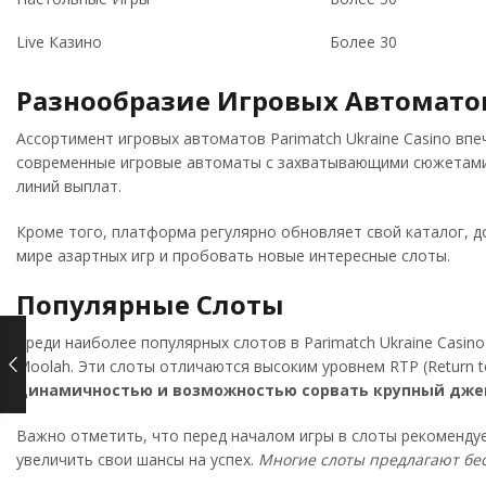
Live Казино
Более 30
Разнообразие Игровых Автоматов
Ассортимент игровых автоматов Parimatch Ukraine Casino впе
современные игровые автоматы с захватывающими сюжетами и
линий выплат.
Кроме того, платформа регулярно обновляет свой каталог, д
мире азартных игр и пробовать новые интересные слоты.
Популярные Слоты
Среди наиболее популярных слотов в Parimatch Ukraine Casino 
Moolah. Эти слоты отличаются высоким уровнем RTP (Return t
динамичностью и возможностью сорвать крупный дже
Важно отметить, что перед началом игры в слоты рекомендуе
увеличить свои шансы на успех.
Многие слоты предлагают бес