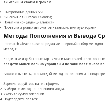
выигрыши своим игрокам.
Шифрование данных SSL
Лицензия от Curacao eGaming
Политика конфиденциальности
Проверка игровых автоматов независимыми аудиторами
Методы Пополнения и Вывода Ср
Parimatch Ukraine Casino предлагает широкий выбор методов
методы:
Кредитные и дебетовые карты Visa и MasterCard; Электронные к
средств максимально упрощен и не занимает много вр
Важно отметить, что каждый метод пополнения и вывода сре
Зарегистрируйтесь на платформе.
Выберите метод пополнения/вывода.
Укажите сумму операции.
Подтвердите платеж.