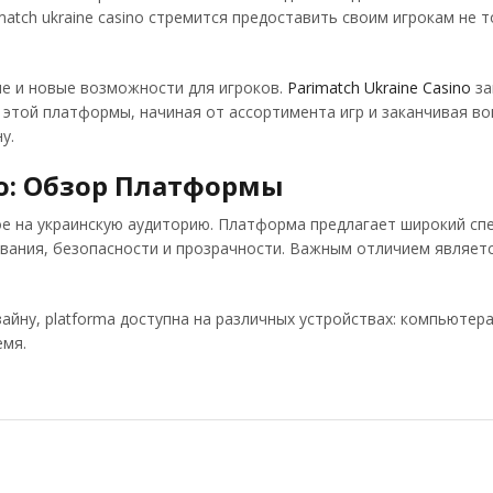
tch ukraine casino стремится предоставить своим игрокам не т
ые и новые возможности для игроков.
Parimatch Ukraine Casino
за
этой платформы, начиная от ассортимента игр и заканчивая в
у.
ino: Обзор Платформы
ое на украинскую аудиторию. Платформа предлагает широкий спек
ования, безопасности и прозрачности. Важным отличием являет
йну, platforma доступна на различных устройствах: компьютера
емя.