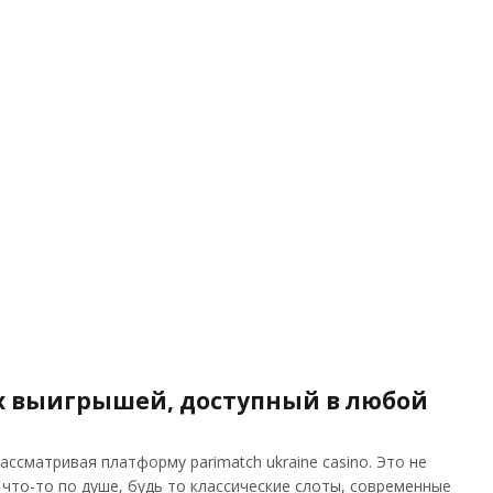
ьших выигрышей, доступный в любой
сматривая платформу parimatch ukraine casino. Это не
 что-то по душе, будь то классические слоты, современные