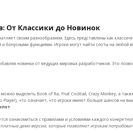
: От Классики до Новинок
чатляет своим разнообразием. Здесь представлены как классичес
 бонусными функциями. Игроки могут найти слоты на любой вк
обавляя новинки от ведущих мировых разработчиков. Это позвол
можно выделить Book of Ra, Fruit Cocktail, Crazy Monkey, а такж
o Player), что означает, что игроки имеют больше шансов на в
кпот
.
тся ознакомиться с правилами и условиями каждого конкретног
платные демо-версии, которые позволяют игрокам попробоват