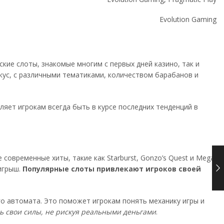
Evolution Gaming
кие слоты, знакомые многим с первых дней казино, так и
ус, с различными тематиками, количеством барабанов и
яет игрокам всегда быть в курсе последних тенденций в
е современные хиты, такие как Starburst, Gonzo’s Quest и Mega
ыигрыш.
Популярные слоты привлекают игроков своей
о автомата. Это поможет игрокам понять механику игры и
ь свои силы, не рискуя реальными деньгами
.