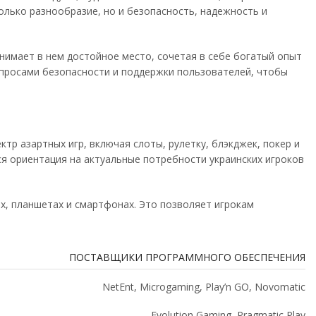
олько разнообразие, но и безопасность, надежность и
нимает в нем достойное место, сочетая в себе богатый опыт
опросами безопасности и поддержки пользователей, чтобы
тр азартных игр, включая слоты, рулетку, блэкджек, покер и
ся ориентация на актуальные потребности украинских игроков
х, планшетах и смартфонах. Это позволяет игрокам
ПОСТАВЩИКИ ПРОГРАММНОГО ОБЕСПЕЧЕНИЯ
NetEnt, Microgaming, Play’n GO, Novomatic
Evolution Gaming, Pragmatic Play