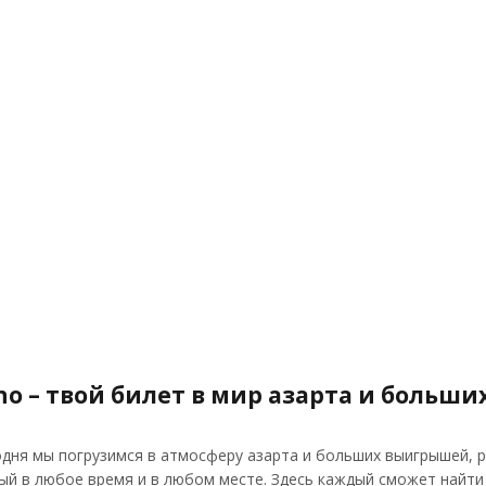
asino – твой билет в мир азарта и бол
ня мы погрузимся в атмосферу азарта и больших выигрышей, рас
ный в любое время и в любом месте. Здесь каждый сможет найти