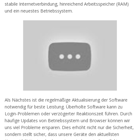
stabile Internetverbindung, hinreichend Arbeitsspeicher (RAM)
und ein neuestes Betriebssystem.
Als Nächstes ist die regelmäßige Aktualisierung der Software
notwendig für beste Leistung. Überholte Software kann zu
Login-Problemen oder verzögerter Reaktionszeit führen. Durch
häufige Updates von Betriebssystem und Browser können wir
uns viel Probleme ersparen. Dies erhöht nicht nur die Sicherheit,
sondern stellt sicher, dass unsere Geräte den aktuellsten