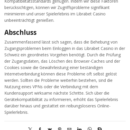
Kompatibilitätsstandards genügen. Indem wir diese Faktoren
berücksichtigen, können wir Zugriffsprobleme signifikant
minimieren und unser Spielerlebnis im Librabet Casino
unbeeinträchtigt genießen.
Abschluss
Zusammenfassend lässt sich sagen, dass die Behebung von
Zugangsproblemen beim Einloggen in das Librabet Casino in der
Schweiz ein geordnetes Vorgehen benötigt. Durch die Prüfung
der Zugangsdaten, das Löschen des Browser-Caches und der
Cookies sowie die Gewährleistung einer beständigen
Internetverbindung können diese Probleme oft selbst gelöst
werden. Sollten die Probleme weiterhin bestehen, sind die
Nutzung eines VPNs oder die Verbindung mit dem
Kundensupport wirksame nächste Schritte. Sich über die
Gerätekompatibilität zu informieren, erhöht das Spielerlebnis
darüber hinaus und gestattet ein reibungsloseres Online-
Spielerlebnis.