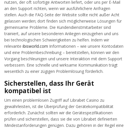
nutzen, der oft sofortige Antworten liefert, oder uns per E-Mail
an den Support richten, wenn wir ausführlichere Anfragen
stellen. Auch die FAQ-Seite der Website sollte nicht außer Acht
gelassen werden; dort finden sich möglicherweise Lösungen für
gemeinsame Probleme. Die Kundendienstmitarbeiter sind
trainiert, auf unsere besonderen Anliegen einzugehen und uns
bei technologischen Schwierigkeiten zu helfen. Indem wir
relevante
ibisworld.com
Informationen – wie unsere Kontodaten
und eine Problembeschreibung – bereitstellen, können wir den
Vorgang beschleunigen und unsere Interaktion mit dem Support
verbessern. Eine schnelle und wirksame Kommunikation trägt
wesentlich zu einer zügigen Problemlösung förderlich.
Sicherstellen, dass Ihr Gerät
kompatibel ist
Um einen problemlosen Zugriff auf Librabet Casino zu
gewährleisten, ist die Überprüfung der Gerätekompatibilität
erforderlich. Zunächst sollten wir die Gerätespezifikationen
prüfen und sicherstellen, dass sie die von Librabet definierten
Mindestanforderungen genügen. Dazu gehören in der Regel eine