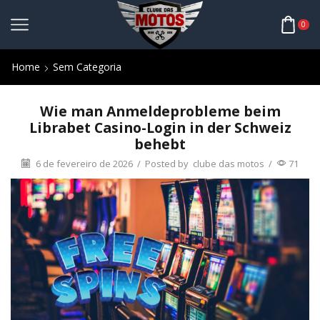
0
Home
Sem Categoria
Wie man Anmeldeprobleme beim
Librabet Casino-Login in der Schweiz
behebt
6 de fevereiro de 2026
/
Posted by
clube das motos
/
71