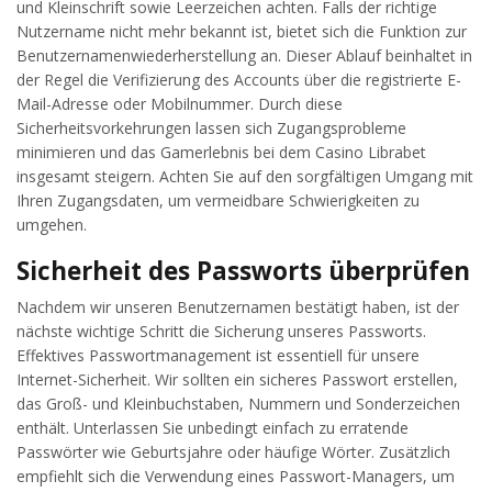
und Kleinschrift sowie Leerzeichen achten. Falls der richtige
Nutzername nicht mehr bekannt ist, bietet sich die Funktion zur
Benutzernamenwiederherstellung an. Dieser Ablauf beinhaltet in
der Regel die Verifizierung des Accounts über die registrierte E-
Mail-Adresse oder Mobilnummer. Durch diese
Sicherheitsvorkehrungen lassen sich Zugangsprobleme
minimieren und das Gamerlebnis bei dem Casino Librabet
insgesamt steigern. Achten Sie auf den sorgfältigen Umgang mit
Ihren Zugangsdaten, um vermeidbare Schwierigkeiten zu
umgehen.
Sicherheit des Passworts überprüfen
Nachdem wir unseren Benutzernamen bestätigt haben, ist der
nächste wichtige Schritt die Sicherung unseres Passworts.
Effektives Passwortmanagement ist essentiell für unsere
Internet-Sicherheit. Wir sollten ein sicheres Passwort erstellen,
das Groß- und Kleinbuchstaben, Nummern und Sonderzeichen
enthält. Unterlassen Sie unbedingt einfach zu erratende
Passwörter wie Geburtsjahre oder häufige Wörter. Zusätzlich
empfiehlt sich die Verwendung eines Passwort-Managers, um