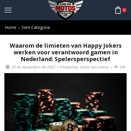
0
Home
Sem Categoria
Waarom de limieten van Happy Jokers
werken voor verantwoord gamen in
Nederland: Spelersperspectief
25 de dezembro de 2025
/
Posted by
clube das motos
/
109