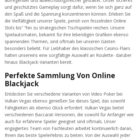
aufregender und abwechslungsreicher gestaltet. Unser sicheres
und geschütztes Gameplay sorgt dafür, wenn Sie sich ganz auf
den Spaß und die Spannung konzentrieren können. Erleben Sie
die Vielfältigkeit unserer Spiele, perish von fesselnden Online
Slots bis” “hin zu strategischen Tischspielen reichen. Unsere
Spielautomaten, bekannt für ihre lebendigen Grafiken ebenso
spannenden Themen, sind oftmals bei unseren Gästen
besonders beliebt. Für Liebhaber des klassischen Casino-Flairs
halten unsereins eine sorgfältige Auswahl an Roulette- darüber
hinaus Blackjack-Varianten bereit.
Perfekte Sammlung Von Online
Blackjack
Entdecken Sie verschiedene Varianten von Video Poker bei
Vulkan Vegas ebenso genießen Sie dieses Spiel, das sowohl
Fähigkeiten als ebenso Glück erfordert. Vulkan Vegas bietet
verschiedenen Baccarat-Versionen, die sowohl für Anfänger wie
auch für erfahrene Spieler geeignet sind oftmals. Unser
engagiertes Team von Fachleuten arbeitet kontinuierlich daran,
Ihnen das beste Spielerlebnis zu bieten. Von der Auswahl jeder