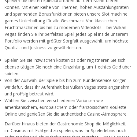
Spielern die besten Spielautomaten auf dem Markt bieten
können. Mit einer Reihe von Themen, hohen Auszahlungsraten
und spannenden Bonusfunktionen bieten unsere Slot machine
games Unterhaltung für alle Geschmack. Von klassischen
Fruchtmaschinen bis hin zu modernen Videoslots – bei Vulkan
Vegas finden Sie Ihr perfektes Spiel. Jedes Spiel inside unserem
Portfolio werden mit größter Sorgfalt ausgewählt, um höchste
Qualität und Justness zu gewährleisten.
Spielen Sie sie inzwischen kostenlos oder registrieren Sie sich
ebenso tätigen Sie noch eine Einzahlung, um 1 echtes Geld über
spielen.
Von der Auswahl der Spiele bis hin zum Kundenservice sorgen
wir dafür, dass Ihr Aufenthalt bei Vulkan Vegas stets angenehm
und proffsig betreut wird.
Wählen Sie zwischen verschiedenen Varianten wie
amerikanischem, europäischem oder französischem Roulette
Online und genießen Sie die authentische Casino-Atmosphäre.
Darüber hinaus bieten der Gastronomie Shop die Möglichkeit,
im Casinos mit Echtgeld zu spielen, was Ihr Spielerlebnis noch