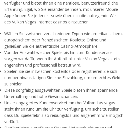
verfügbar und bietet Ihnen eine nahtlose, benutzerfreundliche
Erfahrung. Egal, wo Sie einander befinden, mit unserer Mobile
App können Sie jederzeit sowie überall in die aufregende Welt
des Vulkan Vegas Internet casinos eintauchen.
Wählen Sie zwischen verschiedenen Typen wie amerikanischem,
europäischem oder französischem Roulette Online und
genießen Sie die authentische Casino-Atmosphäre.
Von der Auswahl welcher Spiele bis hin zum Kundenservice
sorgen wir dafür, wenn Ihr Aufenthalt unter Vulkan Vegas stets
angenehm und professionell betreut wird.
Spielen Sie sie inzwischen kostenlos oder registrieren Sie sich
darüber hinaus tätigen Sie eine Einzahlung, um um echtes Geld
zu spielen.
Diese sorgfältig ausgewählten Spiele bieten Ihnen spannende
Unterhaltung und hohe Gewinnchancen.
Unser engagiertes Kundenserviceteam bei Vulkan Las vegas
steht Ihnen rund um die Uhr zur Verfügung, um sicherzustellen,
dass Du Spielerlebnis so reibungslos und angenehm wie möglich
verläuft.
Darüber hinaus profitieren Sie von Netzwerk-Aktionen und