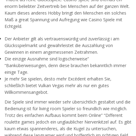
enorm beliebter Zeitvertreib bei Menschen auf der ganzen Welt.
Kaum dieses anderes Hobby bringt den Menschen ein solches
Maß a great Spannung und Aufregung wie Casino Spiele mit
Echtgeld.
Der Anbieter gilt als vertrauenswürdig und zuverlässig i am
Glücksspielmarkt und gewährleistet die Auszahlung von
Gewinnen in einem angemessenen Zeitrahmen​​.
Die einzige Ausnahme sind logischerweise”
“Banküberweisungen, denn diese brauchen bekanntlich immer
einige Tage.
Je mehr Sie spielen, desto mehr Excédent erhalten Sie,
schließlich bietet Vulkan Vegas mehr als nur ein gutes
Willkommensangebot.
Die Spiele sind immer wieder sehr übersichtlich gestaltet und die
Bedienung ist für living room Spieler so freundlich wie möglich.
Trotz des einfachen Aufbaus kommt beim Online” “Different
roulette games jedoch ein unglaublicher Nervenkitzel auf. Es gibt
kaum etwas spannenderes, als die Kugel zu untersuchen,
während diese langsamer wird und hoffentlich im richtigen Feld