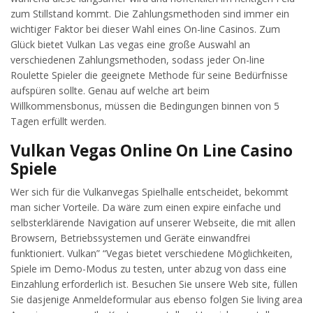
zum Stillstand kommt. Die Zahlungsmethoden sind immer ein
wichtiger Faktor bei dieser Wahl eines On-line Casinos. Zum
Glück bietet Vulkan Las vegas eine große Auswahl an
verschiedenen Zahlungsmethoden, sodass jeder On-line
Roulette Spieler die geeignete Methode für seine Bedürfnisse
aufspüren sollte. Genau auf welche art beim
Willkommensbonus, müssen die Bedingungen binnen von 5
Tagen erfüllt werden.
Vulkan Vegas Online On Line Casino
Spiele
Wer sich für die Vulkanvegas Spielhalle entscheidet, bekommt
man sicher Vorteile. Da wäre zum einen expire einfache und
selbsterklärende Navigation auf unserer Webseite, die mit allen
Browsern, Betriebssystemen und Geräte einwandfrei
funktioniert. Vulkan” “Vegas bietet verschiedene Möglichkeiten,
Spiele im Demo-Modus zu testen, unter abzug von dass eine
Einzahlung erforderlich ist. Besuchen Sie unsere Web site, füllen
Sie dasjenige Anmeldeformular aus ebenso folgen Sie living area