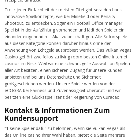
Trotz jeder Einfachheit der meisten Titel gibt sera durchaus
innovative Spielkonzepte, wie bei Minefield oder Penalty
Shootout, zu entdecken. Sogar ein Football Office manager
Spiel ist in der Aufzählung vorhanden und lädt den Spieler ein,
einander eingehend mit Akal zu beschäftigen. Alle Sofortspiele
aus dieser Kategorie können darüber hinaus ohne den
Anwendung von Echtgeld ausprobiert werden. Das Vulkan Vegas
Casino gehört zweifellos zu living room besten Online Internet
casinos im Netz. Weil wir eine schwanzgeile Auswahl an Spielen
aller Art besitzen, einen sicheren Zugang für unsere Kunden
anbieten und bei uns Datenschutz und Sicherheit
großgeschrieben werden. Unsere Spiele werden von der
eCOGRA bei Fairness und Zuverlässigkeit überprüft und wir
besitzen eine Glücksspiellizenz der Regierung von Curacao.
Kontakt & Informationen Zum
Kundensupport
“1 seine Spieler dafür zu belohnen, wenn sie Vulkan Vegas als
das On line casino ihrer Wahl haben, bietet die Seite mehrere