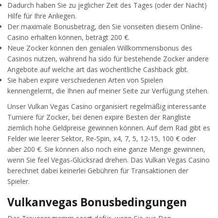
Dadurch haben Sie zu jeglicher Zeit des Tages (oder der Nacht)
Hilfe für Ihre Anliegen.
Der maximale Bonusbetrag, den Sie vonseiten diesem Online-
Casino erhalten können, beträgt 200 €.
Neue Zocker können den genialen Willkommensbonus des
Casinos nutzen, während ha sido für bestehende Zocker andere
Angebote auf welche art das wöchentliche Cashback gibt.
Sie haben expire verschiedenen Arten von Spielen
kennengelernt, die Ihnen auf meiner Seite zur Verfügung stehen.
Unser Vulkan Vegas Casino organisiert regelmäßig interessante
Turniere für Zocker, bei denen expire Besten der Rangliste
ziemlich hohe Geldpreise gewinnen können. Auf dem Rad gibt es
Felder wie leerer Sektor, Re-Spin, x4, 7, 5, 12-15, 100 € oder
aber 200 €. Sie können also noch eine ganze Menge gewinnen,
wenn Sie feel Vegas-Glücksrad drehen. Das Vulkan Vegas Casino
berechnet dabei keinerlei Gebühren für Transaktionen der
Spieler.
Vulkanvegas Bonusbedingungen