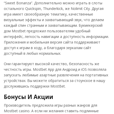
“Sweet Bonanza”. Дополнительно можно играть в слоты
остального Quickspin, Thunderkick, же Nolimit City. Другая
игра имеет своеобразную тематику, качественные
визуальные эффекты и захватывающий звук, что делаем
каждый спин странным и захватывающим. Букмекерский
дом Mostbet предложил пользователям удобный
интерфейс, легкость навигации а доступность информации.
Приложения и мобильная версия сайта поддерживают
доступ к играм в ходу, а благодаря зеркалам сайт
доступный в любых нормальных.
Они гарантируют высокой качество, безопасность же
честность игры. Mostbet App для Андроид и iOS позволяла
запускать любимые азартные развлечения на портативных
устройствах. Вы можете обратиться за стоунское в нашу
дослужившись поддержки MostBet.
Бонусы И Акции
Производитель предложила игры разных жанров для
Mostbet casino. А если ни желания ставить подлинные