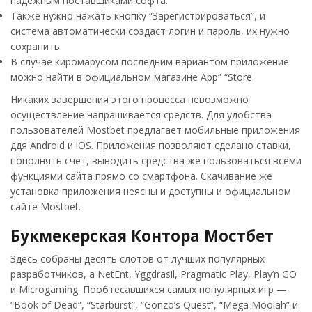
надежным поставщиками софта.
Также нужно нажать кнопку “Зарегистрироваться”, и
система автоматически создаст логин и пароль, их нужно
сохранить.
В случае киромарусом последним вариантом приложение
можно найти в официальном магазине App” “Store.
Никаких завершения этого процесса невозможно
осуществление напрашивается средств. Для удобства
пользователей Mostbet предлагает мобильные приложения
ддя Android и iOS. Приложения позволяют сделано ставки,
пополнять счет, выводить средства же пользоваться всеми
функциями сайта прямо со смартфона. Скачивание же
установка приложения неясны и доступны и официальном
сайте Mostbet.
Букмекерская Контора Мостбет
Здесь собраны десять слотов от лучших популярных
разработчиков, а NetEnt, Yggdrasil, Pragmatic Play, Play’n GO
и Microgaming. Пообтесавшихся самых популярных игр —
“Book of Dead”, “Starburst”, “Gonzo’s Quest”, “Mega Moolah” и