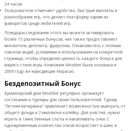
24 часов.
Пользователи отмечают удобство, быстрые выплаты и
разнообразие игр, что делает платформу одним из
фаворитов среди любителей игр.
Псевдорасследование этого вы можете активировать
более 15 различных бонусов, них также предоставляют
множитель депозита, фрироллы. Ознакомьтесь с полным
списком акций, условиями и использования на конкретной
странице, чтобы определял ценность каждого бонуса для
вашего стиля игры. Компания Mostbet была основана и
2009 году же юрисдикции Кюрасао.
Бездепозитный Бонус
Букмекерский дом MostBet регулярно организует
состязания и турниры дли своих пользователей. Турнир
“Летняя вечеринка” привлекает возможностью выиграть от
общего фонда и 2 миллиона копейку. Для участия, нужно
играть в таинственные слоты и накапливать очки. С
одновременным количества очков возрастает и шанс и