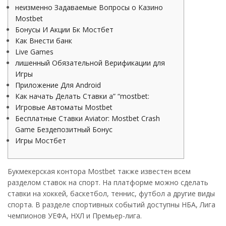
неизменно Задаваемые Вопросы о Казино
Mostbet
Бонусы И Акции Бк Мостбет
Как Внести банк
Live Games
лишенный Обязательной Верификации для
Игры
Приложение Для Android
Как начать Делать Ставки а” “mostbet:
Игровые Автоматы Mostbet
Бесплатные Ставки Aviator: Mostbet Crash
Game Бездепозитный Бонус
Игры Мостбет
Букмекерская контора Mostbet также известен всем
разделом ставок на спорт. На платформе можно сделать
ставки на хоккей, баскетбол, теннис, футбол а другие виды
спорта. В разделе спортивных событий доступны НБА, Лига
чемпионов УЕФА, НХЛ и Премьер-лига.