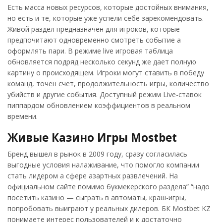
Есть масса новых ресурсов, которые достойных внимания,
но есть и те, которые уже успели себе зарекомендовать.
Живой раздел предназначен для игроков, которые
предпочитают одновременно смотреть событие а
оформлять пари. В режиме live игровая таблица
обновляется подряд несколько секунд же дает полную
картину о происходящем. Игроки могут ставить в победу
команд, точен счет, продолжительность игры, количество
убийств и другие события. Доступный режим Live-ставок
пиппардом обновлением коэффициентов в реальном
времени.
Живые Казино Игры Mostbet
Бренд вышел в рынок в 2009 году, сразу согласилась
выгодные условия налаживание, что помогло компании
стать лидером а сфере азартных развлечений. На
официальном сайте помимо букмекерского раздела” “надо
посетить казино — сыграть в автоматы, краш-игры,
попробовать выиграют у реальных дилеров. БК Mostbet KZ
понимаете интерес пользователей и к достаточно