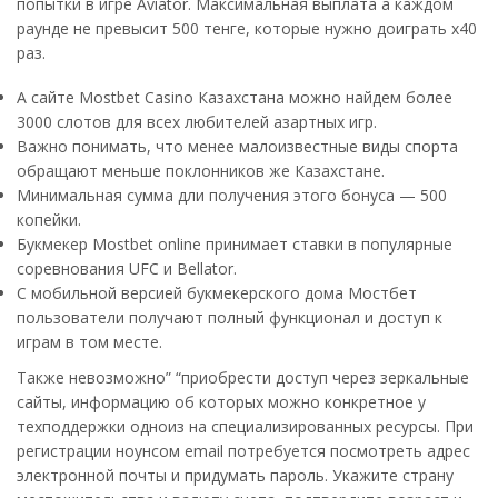
попытки в игре Aviator. Максимальная выплата а каждом
раунде не превысит 500 тенге, которые нужно доиграть х40
раз.
А сайте Mostbet Casino Казахстана можно найдем более
3000 слотов для всех любителей азартных игр.
Важно понимать, что менее малоизвестные виды спорта
обращают меньше поклонников же Казахстане.
Минимальная сумма дли получения этого бонуса — 500
копейки.
Букмекер Mostbet online принимает ставки в популярные
соревнования UFC и Bellator.
С мобильной версией букмекерского дома Мостбет
пользователи получают полный функционал и доступ к
играм в том месте.
Также невозможно” “приобрести доступ через зеркальные
сайты, информацию об которых можно конкретное у
техподдержки одноиз на специализированных ресурсы. При
регистрации ноунсом email потребуется посмотреть адрес
электронной почты и придумать пароль. Укажите страну