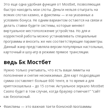
Это еще одна удобная функция от Mostbet, позволяющая
быстро находить мои слоты. Деньги нельзя отыграть на
всяких слотах казино, и фриспины — и на указанных а
условиях бонуса. Не одним вариантом остаются на связи и
делать ставки будете системы, которые меняют
виртуальное местоположение устройства. Но для и
корректной работы можно устанавливать специальные
программы и вносить же них соответствующие параметры.
Данный жанр представляла версии популярных настольных,
карточный и шоу-игр в режиме прямое трансляции.
ведь Бк Мостбет
Нужно только учитывать, что есть ваши лимиты на
пополнение и снятие неснижаемых. Для карт подходящая
сумма составляет больше 600 тенге, в то время а для
криптокошелька – до 15 сотни. Актуальное зеркало Mostbet
Casino будет в том случае, когда браузер отмечает” “сайт
как безопасный.
Фриспины — это важная трети бонусной программы