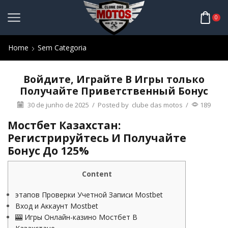
0
Home
Sem Categoria
Войдите, Играйте В Игры только
Получайте Приветственный Бонус
30 de junho de 2025
/
Posted by
clube das motos
/
189
Мостбет Казахстан:
Регистрируйтесь И Получайте
Бонус До 125%
Content
этапов Проверки Учетной Записи Mostbet
Вход и Аккаунт Mostbet
🎰 Игры Онлайн-казино Мостбет В