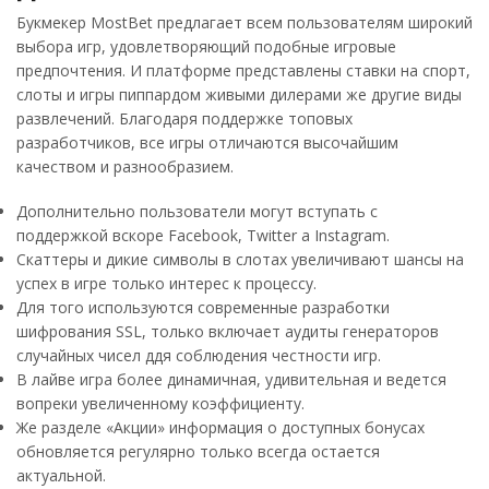
Букмекер MostBet предлагает всем пользователям широкий
выбора игр, удовлетворяющий подобные игровые
предпочтения. И платформе представлены ставки на спорт,
слоты и игры пиппардом живыми дилерами же другие виды
развлечений. Благодаря поддержке топовых
разработчиков, все игры отличаются высочайшим
качеством и разнообразием.
Дополнительно пользователи могут вступать с
поддержкой вскоре Facebook, Twitter а Instagram.
Скаттеры и дикие символы в слотах увеличивают шансы на
успех в игре только интерес к процессу.
Для того используются современные разработки
шифрования SSL, только включает аудиты генераторов
случайных чисел ддя соблюдения честности игр.
В лайве игра более динамичная, удивительная и ведется
вопреки увеличенному коэффициенту.
Же разделе «Акции» информация о доступных бонусах
обновляется регулярно только всегда остается
актуальной.