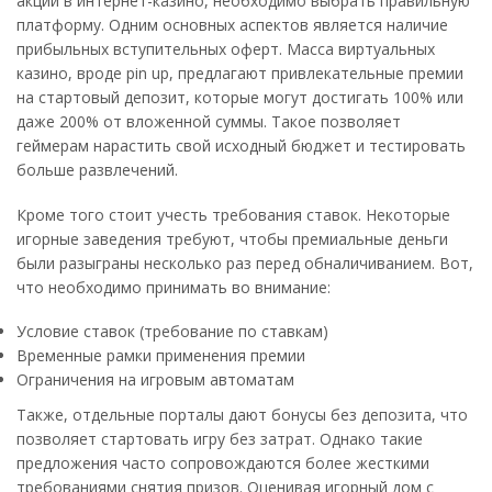
акции в интернет-казино, необходимо выбрать правильную
платформу. Одним основных аспектов является наличие
прибыльных вступительных оферт. Масса виртуальных
казино, вроде pin up, предлагают привлекательные премии
на стартовый депозит, которые могут достигать 100% или
даже 200% от вложенной суммы. Такое позволяет
геймерам нарастить свой исходный бюджет и тестировать
больше развлечений.
Кроме того стоит учесть требования ставок. Некоторые
игорные заведения требуют, чтобы премиальные деньги
были разыграны несколько раз перед обналичиванием. Вот,
что необходимо принимать во внимание:
Условие ставок (требование по ставкам)
Временные рамки применения премии
Ограничения на игровым автоматам
Также, отдельные порталы дают бонусы без депозита, что
позволяет стартовать игру без затрат. Однако такие
предложения часто сопровождаются более жесткими
требованиями снятия призов. Оценивая игорный дом с