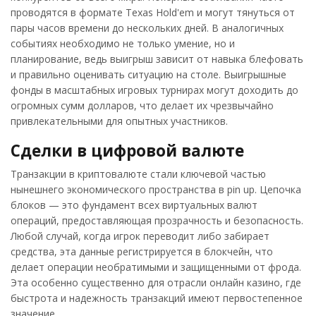
проводятся в формате Texas Hold'em и могут тянуться от
пары часов времени до нескольких дней. В аналогичных
событиях необходимо не только умение, но и
планирование, ведь выигрыш зависит от навыка блефовать
и правильно оценивать ситуацию на столе. Выигрышные
фонды в масштабных игровых турнирах могут доходить до
огромных сумм долларов, что делает их чрезвычайно
привлекательными для опытных участников.
Сделки в цифровой валюте
Транзакции в криптовалюте стали ключевой частью
нынешнего экономического пространства в pin up. Цепочка
блоков — это фундамент всех виртуальных валют
операций, предоставляющая прозрачность и безопасность.
Любой случай, когда игрок переводит либо забирает
средства, эта данные регистрируется в блокчейн, что
делает операции необратимыми и защищенными от фрода.
Эта особенно существенно для отрасли онлайн казино, где
быстрота и надежность транзакций имеют первостепенное
значение.