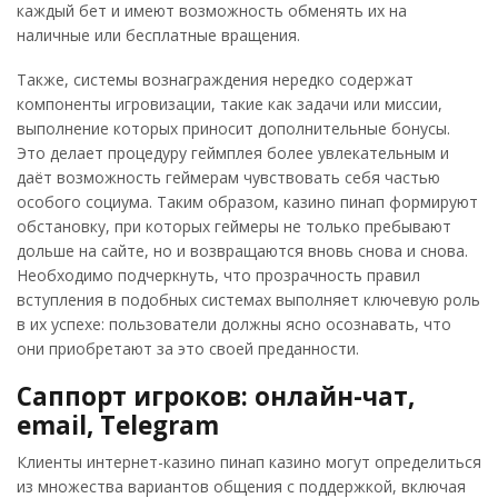
каждый бет и имеют возможность обменять их на
наличные или бесплатные вращения.
Также, системы вознаграждения нередко содержат
компоненты игровизации, такие как задачи или миссии,
выполнение которых приносит дополнительные бонусы.
Это делает процедуру геймплея более увлекательным и
даёт возможность геймерам чувствовать себя частью
особого социума. Таким образом, казино пинап формируют
обстановку, при которых геймеры не только пребывают
дольше на сайте, но и возвращаются вновь снова и снова.
Необходимо подчеркнуть, что прозрачность правил
вступления в подобных системах выполняет ключевую роль
в их успехе: пользователи должны ясно осознавать, что
они приобретают за это своей преданности.
Саппорт игроков: онлайн-чат,
email, Telegram
Клиенты интернет-казино пинап казино могут определиться
из множества вариантов общения с поддержкой, включая