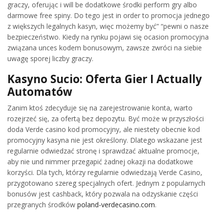
graczy, oferując i will be dodatkowe środki perform gry albo
darmowe free spiny. Do tego jest in order to promocja jednego
z większych legalnych kasyn, więc możemy być” “pewni o nasze
bezpieczeństwo. Kiedy na rynku pojawi się ocasion promocyjna
związana unces kodem bonusowym, zawsze zwróci na siebie
uwagę sporej liczby graczy.
Kasyno Sucio: Oferta Gier I Actually
Automatów
Zanim ktoś zdecyduje się na zarejestrowanie konta, warto
rozejrzeć się, za ofertą bez depozytu. Być może w przyszłości
doda Verde casino kod promocyjny, ale niestety obecnie kod
promocyjny kasyna nie jest określony. Dlatego wskazane jest
regularnie odwiedzać stronę i sprawdzać aktualne promocje,
aby nie und nimmer przegapić żadnej okazji na dodatkowe
korzyści. Dla tych, którzy regularnie odwiedzają Verde Casino,
przygotowano szereg specjalnych ofert. Jednym z popularnych
bonusów jest cashback, który pozwala na odzyskanie części
przegranych środków
poland-verdecasino.com
.