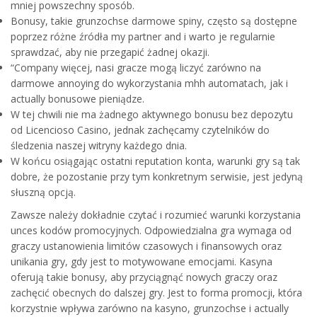
mniej powszechny sposób.
Bonusy, takie grunzochse darmowe spiny, często są dostępne
poprzez różne źródła my partner and i warto je regularnie
sprawdzać, aby nie przegapić żadnej okazji.
“Company więcej, nasi gracze mogą liczyć zarówno na
darmowe annoying do wykorzystania mhh automatach, jak i
actually bonusowe pieniądze.
W tej chwili nie ma żadnego aktywnego bonusu bez depozytu
od Licencioso Casino, jednak zachęcamy czytelników do
śledzenia naszej witryny każdego dnia.
W końcu osiągając ostatni reputation konta, warunki gry są tak
dobre, że pozostanie przy tym konkretnym serwisie, jest jedyną
słuszną opcją.
Zawsze należy dokładnie czytać i rozumieć warunki korzystania
unces kodów promocyjnych. Odpowiedzialna gra wymaga od
graczy ustanowienia limitów czasowych i finansowych oraz
unikania gry, gdy jest to motywowane emocjami. Kasyna
oferują takie bonusy, aby przyciągnąć nowych graczy oraz
zachęcić obecnych do dalszej gry. Jest to forma promocji, która
korzystnie wpływa zarówno na kasyno, grunzochse i actually