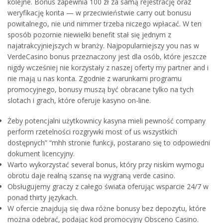
kolejne. Bonus zapewnia 100 zł za samą rejestrację oraz
weryfikację konta — w przeciwieństwie carry out bonusu
powitalnego, nie und nimmer trzeba niczego wpłacać. W ten
sposób pozornie niewielki benefit stał się jednym z
najatrakcyjniejszych w branży. Najpopularniejszy you nas w
VerdeCasino bonus przeznaczony jest dla osób, które jeszcze
nigdy wcześniej nie korzystały z naszej oferty my partner and i
nie mają u nas konta. Zgodnie z warunkami programu
promocyjnego, bonusy muszą być obracane tylko na tych
slotach i grach, które oferuje kasyno on-line.
Żeby potencjalni użytkownicy kasyna mieli pewność company
perform rzetelności rozgrywki most of us wszystkich
dostępnych” “mhh stronie funkcji, postarano się to odpowiedni
dokument licencyjny.
Warto wykorzystać several bonus, który przy niskim wymogu
obrotu daje realną szansę na wygraną verde casino.
Obsługujemy graczy z całego świata oferując wsparcie 24/7 w
ponad thirty językach.
W ofercie znajdują się dwa różne bonusy bez depozytu, które
można odebrać, podając kod promocyjny Obsceno Casino.