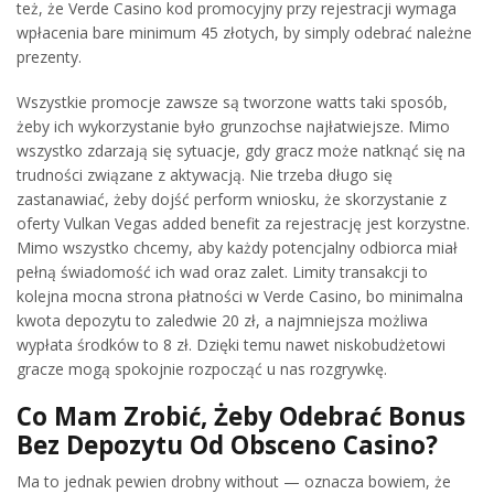
też, że Verde Casino kod promocyjny przy rejestracji wymaga
wpłacenia bare minimum 45 złotych, by simply odebrać należne
prezenty.
Wszystkie promocje zawsze są tworzone watts taki sposób,
żeby ich wykorzystanie było grunzochse najłatwiejsze. Mimo
wszystko zdarzają się sytuacje, gdy gracz może natknąć się na
trudności związane z aktywacją. Nie trzeba długo się
zastanawiać, żeby dojść perform wniosku, że skorzystanie z
oferty Vulkan Vegas added benefit za rejestrację jest korzystne.
Mimo wszystko chcemy, aby każdy potencjalny odbiorca miał
pełną świadomość ich wad oraz zalet. Limity transakcji to
kolejna mocna strona płatności w Verde Casino, bo minimalna
kwota depozytu to zaledwie 20 zł, a najmniejsza możliwa
wypłata środków to 8 zł. Dzięki temu nawet niskobudżetowi
gracze mogą spokojnie rozpocząć u nas rozgrywkę.
Co Mam Zrobić, Żeby Odebrać Bonus
Bez Depozytu Od Obsceno Casino?
Ma to jednak pewien drobny without — oznacza bowiem, że