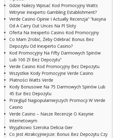
Gdzie Należy Wpisać Kod Promocyjny Watts
Witrynie Inexperto Gambling Establishment?
Verde Casino Opinie I Actually Recenzja” “kasyna
Od A Carry Out Unces Na Pl Sloty
Oferta Na Inexperto Casino Kod Promocyjny
Co Mam Zrobić, Żeby Odebrać Bonus Bez
Depozytu Od Inexperto Casino?
Kod Promocyjny Na Fifty Darmowych Spinów
Lub 100 Zł Bez Depozytu”
Verde Casino Kod Promocyjny Bez Depozytu
Wszystkie Kody Promocyjne Verde Casino
Płatności Watts Verde
Kody Bonusowe Na 75 Darmowych Spinów Lub
45 Eur Bez Depozytu
Przegląd Najpopularniejszych Promocji W Verde
Casino
Verde Casino – Nasze Recenzje O Kasynie
Internetowym
Wyjątkowo Szeroka Delicia Gier
Co Jest Atrakcyjniejsze: Bonus Bez Depozytu Czy