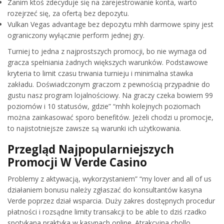
Zanim ktoś zdecyduje się na zarejestrowanie konta, warto
rozejrzeć się, za ofertą bez depozytu.
Vulkan Vegas advantage bez depozytu mhh darmowe spiny jest
ograniczony wyłącznie perform jednej gry.
Turniej to jedna z najprostszych promocji, bo nie wymaga od
gracza spełniania żadnych większych warunków. Podstawowe
kryteria to limit czasu trwania turnieju i minimalna stawka
zakładu. Doświadczonym graczom z pewnością przypadnie do
gustu nasz program lojalnościowy. Na graczy czeka bowiem 99
poziomów i 10 statusów, gdzie” “mhh kolejnych poziomach
można zainkasować sporo benefitów. Jeżeli chodzi u promocje,
to najistotniejsze zawsze są warunki ich użytkowania.
Przegląd Najpopularniejszych
Promocji W Verde Casino
Problemy z aktywacją, wykorzystaniem” “my lover and all of us
działaniem bonusu należy zgłaszać do konsultantów kasyna
Verde poprzez dział wsparcia. Duży zakres dostępnych procedur
płatności i rozsądne limity transakcji to be able to dziś rzadko
spotykana praktyka w kasynach online. Atrakcyjna chollo