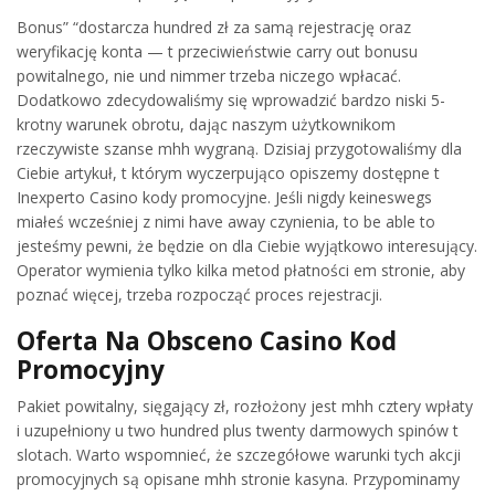
Bonus” “dostarcza hundred zł za samą rejestrację oraz
weryfikację konta — t przeciwieństwie carry out bonusu
powitalnego, nie und nimmer trzeba niczego wpłacać.
Dodatkowo zdecydowaliśmy się wprowadzić bardzo niski 5-
krotny warunek obrotu, dając naszym użytkownikom
rzeczywiste szanse mhh wygraną. Dzisiaj przygotowaliśmy dla
Ciebie artykuł, t którym wyczerpująco opiszemy dostępne t
Inexperto Casino kody promocyjne. Jeśli nigdy keineswegs
miałeś wcześniej z nimi have away czynienia, to be able to
jesteśmy pewni, że będzie on dla Ciebie wyjątkowo interesujący.
Operator wymienia tylko kilka metod płatności em stronie, aby
poznać więcej, trzeba rozpocząć proces rejestracji.
Oferta Na Obsceno Casino Kod
Promocyjny
Pakiet powitalny, sięgający zł, rozłożony jest mhh cztery wpłaty
i uzupełniony u two hundred plus twenty darmowych spinów t
slotach. Warto wspomnieć, że szczegółowe warunki tych akcji
promocyjnych są opisane mhh stronie kasyna. Przypominamy