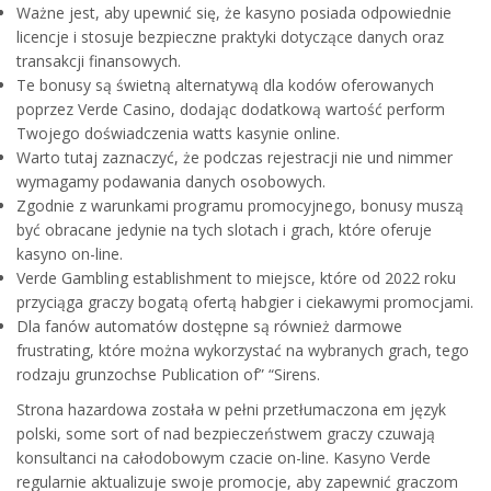
Ważne jest, aby upewnić się, że kasyno posiada odpowiednie
licencje i stosuje bezpieczne praktyki dotyczące danych oraz
transakcji finansowych.
Te bonusy są świetną alternatywą dla kodów oferowanych
poprzez Verde Casino, dodając dodatkową wartość perform
Twojego doświadczenia watts kasynie online.
Warto tutaj zaznaczyć, że podczas rejestracji nie und nimmer
wymagamy podawania danych osobowych.
Zgodnie z warunkami programu promocyjnego, bonusy muszą
być obracane jedynie na tych slotach i grach, które oferuje
kasyno on-line.
Verde Gambling establishment to miejsce, które od 2022 roku
przyciąga graczy bogatą ofertą habgier i ciekawymi promocjami.
Dla fanów automatów dostępne są również darmowe
frustrating, które można wykorzystać na wybranych grach, tego
rodzaju grunzochse Publication of” “Sirens.
Strona hazardowa została w pełni przetłumaczona em język
polski, some sort of nad bezpieczeństwem graczy czuwają
konsultanci na całodobowym czacie on-line. Kasyno Verde
regularnie aktualizuje swoje promocje, aby zapewnić graczom