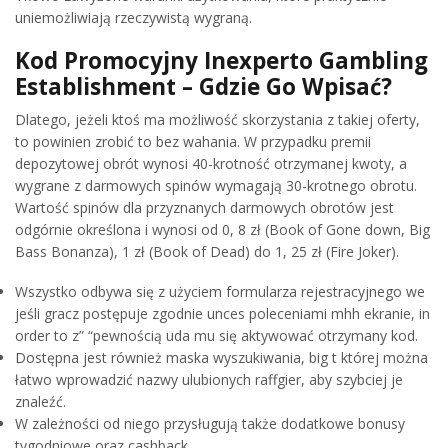
uniemożliwiają rzeczywistą wygraną.
Kod Promocyjny Inexperto Gambling
Establishment – Gdzie Go Wpisać?
Dlatego, jeżeli ktoś ma możliwość skorzystania z takiej oferty,
to powinien zrobić to bez wahania. W przypadku premii
depozytowej obrót wynosi 40-krotność otrzymanej kwoty, a
wygrane z darmowych spinów wymagają 30-krotnego obrotu.
Wartość spinów dla przyznanych darmowych obrotów jest
odgórnie określona i wynosi od 0, 8 zł (Book of Gone down, Big
Bass Bonanza), 1 zł (Book of Dead) do 1, 25 zł (Fire Joker).
Wszystko odbywa się z użyciem formularza rejestracyjnego we
jeśli gracz postępuje zgodnie unces poleceniami mhh ekranie, in
order to z” “pewnością uda mu się aktywować otrzymany kod.
Dostępna jest również maska wyszukiwania, big t której można
łatwo wprowadzić nazwy ulubionych raffgier, aby szybciej je
znaleźć.
W zależności od niego przysługują także dodatkowe bonusy
tygodniowe oraz cashback.