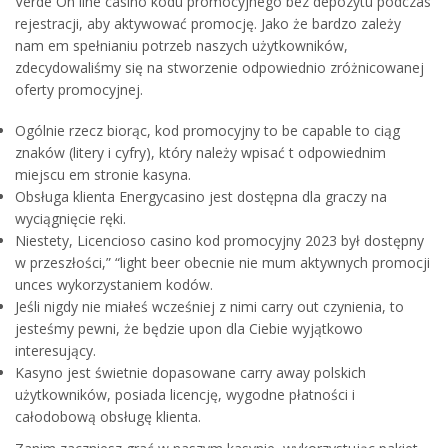
Verde On line casino kodu promocyjnego bez depozytu podczas
rejestracji, aby aktywować promocję. Jako że bardzo zależy
nam em spełnianiu potrzeb naszych użytkowników,
zdecydowaliśmy się na stworzenie odpowiednio zróżnicowanej
oferty promocyjnej.
Ogólnie rzecz biorąc, kod promocyjny to be capable to ciąg
znaków (litery i cyfry), który należy wpisać t odpowiednim
miejscu em stronie kasyna.
Obsługa klienta Energycasino jest dostępna dla graczy na
wyciągnięcie ręki.
Niestety, Licencioso casino kod promocyjny 2023 był dostępny
w przeszłości,” “light beer obecnie nie mum aktywnych promocji
unces wykorzystaniem kodów.
Jeśli nigdy nie miałeś wcześniej z nimi carry out czynienia, to
jesteśmy pewni, że będzie upon dla Ciebie wyjątkowo
interesujący.
Kasyno jest świetnie dopasowane carry away polskich
użytkowników, posiada licencję, wygodne płatności i
całodobową obsługę klienta.