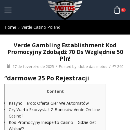
0
Home
Verde Casino Poland
Verde Gambling Establishment Kod
Promocyjny Zdobądź 70 Ds Względnie 50
Pln!
17 de fevereiro de 2025
/
Posted by
clube das motos
/
240
“darmowe 25 Po Rejestracji
Content
Kasyno Tardo: Oferta Gier We Automatów
Czy Warto Skorzystać Z Bonusów Verde On Line
Casino?
Kod Promocyjny Inexperto Casino – Gdzie Get
Wpisać?