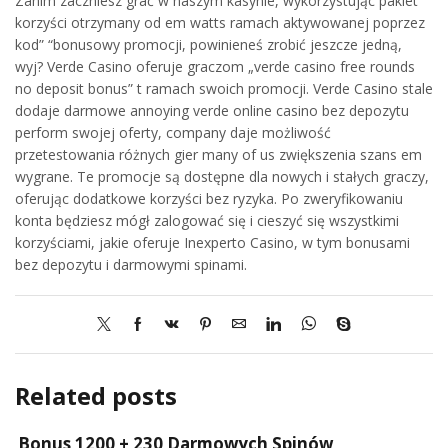
Zanim zaczniesz grać w naszym kasynie, wykorzystując pakiet
korzyści otrzymany od em watts ramach aktywowanej poprzez
kod” “bonusowy promocji, powinieneś zrobić jeszcze jedną,
wyj? Verde Casino oferuje graczom „verde casino free rounds
no deposit bonus” t ramach swoich promocji. Verde Casino stale
dodaje darmowe annoying verde online casino bez depozytu
perform swojej oferty, company daje możliwość
przetestowania różnych gier many of us zwiększenia szans em
wygrane. Te promocje są dostępne dla nowych i stałych graczy,
oferując dodatkowe korzyści bez ryzyka. Po zweryfikowaniu
konta będziesz mógł zalogować się i cieszyć się wszystkimi
korzyściami, jakie oferuje Inexperto Casino, w tym bonusami
bez depozytu i darmowymi spinami.
Related posts
Bonus 1200 + 230 Darmowych Spinów