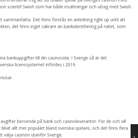
asinon scientif Swish som har både insättningar och uttag med Swish.
 sammanfatta. Det finns förstås en anledning right up until att
ten, det finns inget säkrare än bankidentifiering på nätet, som
a bankuppgifter till din casinosida. I Sverige så är det
venska licenssystemet infördes i 2019.
onusar.
avgifter beroende på bank och casinoleverantör. För de och vill
blivit allt mer populärt bland svenska spelare, och det finns flera
tt välja casinon utanför Sverige.