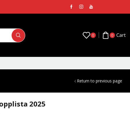
Cart
0
0
Return to previous page
opplista 2025
0