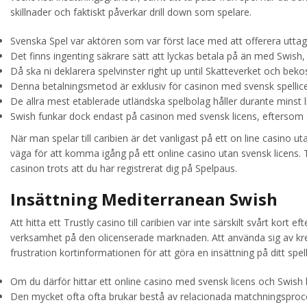
skillnader och faktiskt påverkar drill down som spelare.
Svenska Spel var aktören som var först lace med att offerera utta
Det finns ingenting säkrare sätt att lyckas betala på än med Swish,
Då ska ni deklarera spelvinster right up until Skatteverket och beko
Denna betalningsmetod är exklusiv för casinon med svensk spellicen
De allra mest etablerade utländska spelbolag håller durante minst 
Swish funkar dock endast på casinon med svensk licens, eftersom e
När man spelar till caribien är det vanligast på ett on line casino u
väga för att komma igång på ett online casino utan svensk licens. T
casinon trots att du har registrerat dig på Spelpaus.
Insättning Mediterranean Swish
Att hitta ett Trustly casino till caribien var inte särskilt svårt ko
verksamhet på den olicenserade marknaden. Att använda sig av kred
frustration kortinformationen för att göra en insättning på ditt spe
Om du därför hittar ett online casino med svensk licens och Swish be
Den mycket ofta ofta brukar bestå av relacionada matchningsprocent