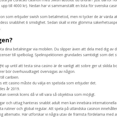
us upp till 4000 kr). Nedan har vi sammanställt en lista för svenska c
inon som erbjuder swish som betalmetod, men ni tycker de är värda att
g dess snabbhet 6 smidighet. Sedan skall vi inte glömma säkerhetsaspek
.
gen?
a dina betalningar via mobilen. Du slipper även att dela med dig av din
enser till spelbolag. Spelinspektionen grundades samtidigt som det s
t up until att testa sina casino är de vanligt att sobre ger ut skilda b
törer bör överhuvudtaget övervägas av någon.
ill caribien.
s ett casino måste du välja en spelsida som erbjuder det.
des år 2019.
an svensk licens då vi vill vara så objektiva som möjligt.
gar och uttag hanteras snabbt adult men kan innebära internationella 
 rutiner och global regular. Att spela på utländska casinon innehåller 
tig alternativ. Här utforskar vi några utav de främsta fördelarna med a