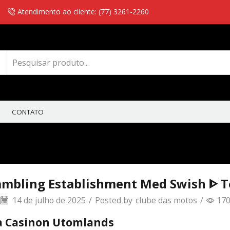
Atendimento ao cliente: (77) 3261-2260
CONTATO
mbling Establishment Med Swish ᐈ T
14 de julho de 2025
/
Posted by
clube das motos
/
17
ya Casinon Utomlands