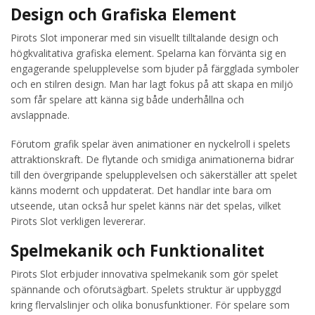
Design och Grafiska Element
Pirots Slot imponerar med sin visuellt tilltalande design och
högkvalitativa grafiska element. Spelarna kan förvänta sig en
engagerande spelupplevelse som bjuder på färgglada symboler
och en stilren design. Man har lagt fokus på att skapa en miljö
som får spelare att känna sig både underhållna och
avslappnade.
Förutom grafik spelar även animationer en nyckelroll i spelets
attraktionskraft. De flytande och smidiga animationerna bidrar
till den övergripande spelupplevelsen och säkerställer att spelet
känns modernt och uppdaterat. Det handlar inte bara om
utseende, utan också hur spelet känns när det spelas, vilket
Pirots Slot verkligen levererar.
Spelmekanik och Funktionalitet
Pirots Slot erbjuder innovativa spelmekanik som gör spelet
spännande och oförutsägbart. Spelets struktur är uppbyggd
kring flervalslinjer och olika bonusfunktioner. För spelare som