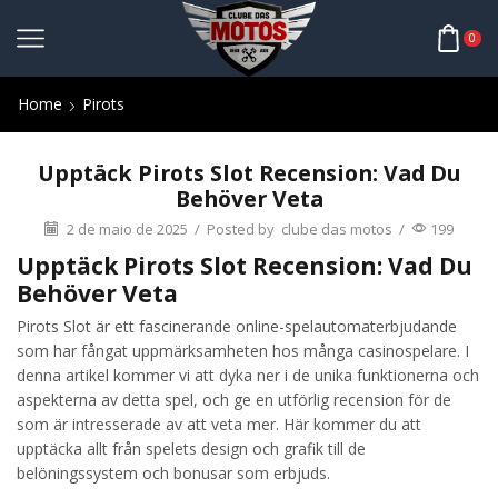
0
Home
Pirots
Upptäck Pirots Slot Recension: Vad Du
Behöver Veta
2 de maio de 2025
/
Posted by
clube das motos
/
199
Upptäck Pirots Slot Recension: Vad Du
Behöver Veta
Pirots Slot är ett fascinerande online-spelautomaterbjudande
som har fångat uppmärksamheten hos många casinospelare. I
denna artikel kommer vi att dyka ner i de unika funktionerna och
aspekterna av detta spel, och ge en utförlig recension för de
som är intresserade av att veta mer. Här kommer du att
upptäcka allt från spelets design och grafik till de
belöningssystem och bonusar som erbjuds.